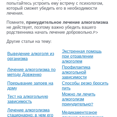
попытайтесь устроить ему встречу с психологом,
который сможет убедить его в необходимости
лечения.
Помните,
принудительное лечение алкоголизма
не действует, поэтому важно убедить вашего
родственника начать лечение добровольно.P>
Другие статьи на тему:
Экстренная помощь
Выведение алкоголя из
при отравлении
организма
алкоголем
Профилактика
Лечение алкоголизма по
алкогольной
методу Довженко
зависимости
Прерывание запоев на
Способы резко бросить
дому
пить
Можно ли лечить
Тест на алкогольную
алкоголизм
зависимость
принудительно?
Лечение алкоголизма
Медикаментозное
стационарно: в чем его