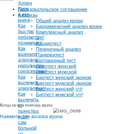
Аллен
Карр
Пользовательское соглашение
и его
Анализы
книги
Общий анализ крови
Как
Биохимический анализ крови
быстро
Комплексный анализ
побороть
ЭКГ
похмелье?
Кардиотест
Как
Печеночный анализ
вывести
Панкреатест
алкоголь
Щитовидный тест
народными
Онкотест женский
средствами?
Онкотест мужской
Как
Биотест женский эконом
вылечить
Биотест мужской эконом
алкоголика?
Биотест женский VIP
Как
Биотест мужской VIP
вылечить
Когда нужна помощь врача
от
пьянства,
Нажмите для вызова врача
если
сам
больной
не