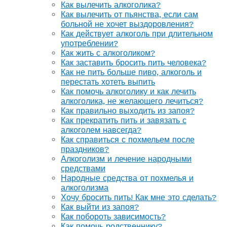
Как вылечить алкоголика?
Как вылечить от пьянства, если сам
больной не хочет выздоровления?
Как действует алкоголь при длительном
употреблении?
Как жить с алкоголиком?
Как заставить бросить пить человека?
Как не пить больше пиво, алкоголь и
перестать хотеть выпить
Как помочь алкоголику и как лечить
алкоголика, не желающего лечиться?
Как правильно выходить из запоя?
Как прекратить пить и завязать с
алкоголем навсегда?
Как справиться с похмельем после
праздников?
Алкоголизм и лечение народными
средствами
Народные средства от похмелья и
алкоголизма
Хочу бросить пить! Как мне это сделать?
Как выйти из запоя?
Как побороть зависимость?
Как помочь родственнику?