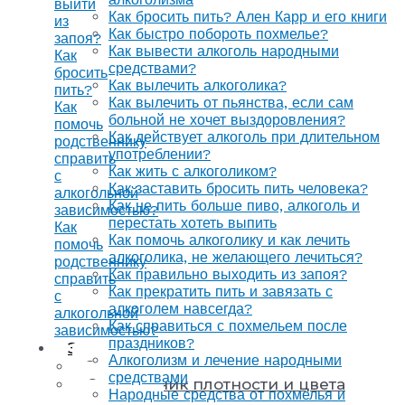
выйти
Как бросить пить? Ален Карр и его книги
из
Как быстро побороть похмелье?
запоя?
Как вывести алкоголь народными
Как
средствами?
бросить
Как вылечить алкоголика?
пить?
Как вылечить от пьянства, если сам
Как
больной не хочет выздоровления?
помочь
Как действует алкоголь при длительном
родственнику
употреблении?
справить
Как жить с алкоголиком?
с
Как заставить бросить пить человека?
алкогольной
Как не пить больше пиво, алкоголь и
зависимостью?
перестать хотеть выпить
Как
Как помочь алкоголику и как лечить
помочь
алкоголика, не желающего лечиться?
родственнику
Как правильно выходить из запоя?
справить
Как прекратить пить и завязать с
с
алкоголем навсегда?
алкогольной
Как справиться с похмельем после
зависимостью?
праздников?
Энциклопедия
Алкоголизм и лечение народными
Энциклопедия напитков
средствами
Справочник плотности и цвета
Народные средства от похмелья и
напитков