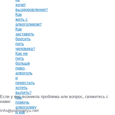
хочет
выздоровления?
Как
жить с
алкоголиком?
Как
заставить
бросить
пить
человека?
Как не
пить
больше
пиво,
алкоголь
и
перестать
хотеть
выпить?
Если у вас возникла проблема или вопрос, свяжитесь с
Как
нами:
помочь
алкоголику
info@pohmelyu.net
и как