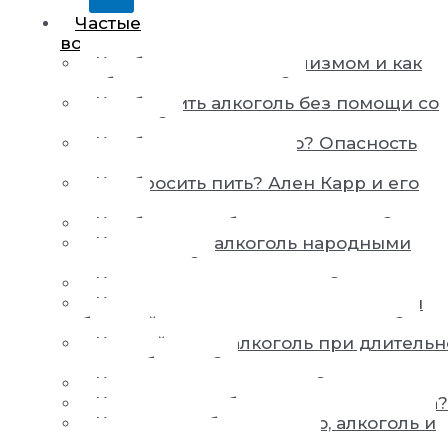
Частые
вопросы
Как бороться с алкоголизмом и как
победить алкоголизм?
Как бросить алкоголь без помощи со
стороны?
Как бросить пить пиво? Опасность
пивного алкоголизма
Как бросить пить? Ален Карр и его
книги
Как быстро побороть похмелье?
Как вывести алкоголь народными
средствами?
Как вылечить алкоголика?
Как вылечить от пьянства, если сам
больной не хочет выздоровления?
Как действует алкоголь при длитель
употреблении?
Как жить с алкоголиком?
Как заставить бросить пить человека?
Как не пить больше пиво, алкоголь и
перестать хотеть выпить