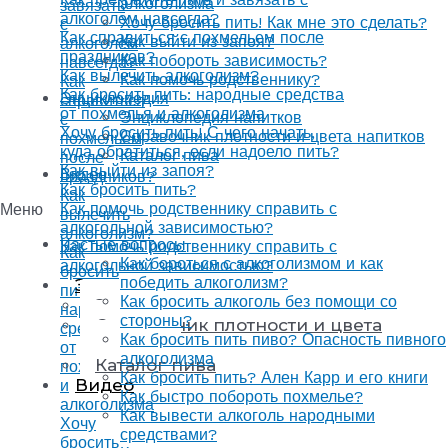
алкоголизма
завязать
алкоголем навсегда?
Хочу бросить пить! Как мне это сделать?
с
Как справиться с похмельем после
Как выйти из запоя?
алкоголем
праздников?
Как побороть зависимость?
навсегда?
Как вылечить алкоголизм?
Как помочь родственнику?
Как
Как бросить пить: народные средства
Энциклопедия
справиться
от похмелья и алкоголизма
Энциклопедия напитков
с
Хочу бросить пить! С чего начать,
Справочник плотности и цвета напитков
похмельем
куда обратиться, если надоело пить?
Каталог пива
после
Как выйти из запоя?
Видео
праздников?
Как бросить пить?
Как
Как помочь родственнику справить с
Меню
вылечить
алкогольной зависимостью?
алкоголизм?
Частые вопросы
Как помочь родственнику справить с
Как
Как бороться с алкоголизмом и как
алкогольной зависимостью?
бросить
победить алкоголизм?
Энциклопедия
пить:
Как бросить алкоголь без помощи со
Энциклопедия напитков
народные
стороны?
Справочник плотности и цвета
средства
Как бросить пить пиво? Опасность пивного
напитков
от
алкоголизма
Каталог пива
похмелья
Как бросить пить? Ален Карр и его книги
Видео
и
Как быстро побороть похмелье?
алкоголизма
Как вывести алкоголь народными
Хочу
средствами?
бросить