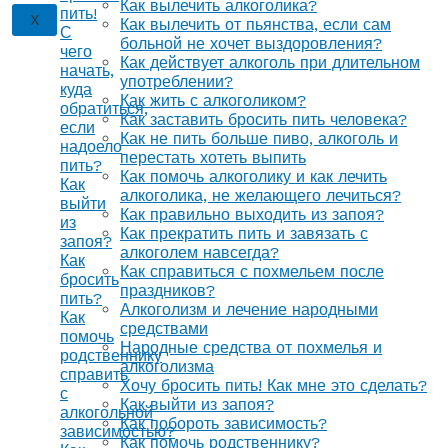
Как вылечить алкоголика?
пить!
X
Как вылечить от пьянства, если сам
С
больной не хочет выздоровления?
чего
Как действует алкоголь при длительном
начать,
употреблении?
куда
Как жить с алкоголиком?
обратиться,
Как заставить бросить пить человека?
если
Как не пить больше пиво, алкоголь и
надоело
перестать хотеть выпить
пить?
Как помочь алкоголику и как лечить
Как
алкоголика, не желающего лечиться?
выйти
Как правильно выходить из запоя?
из
Как прекратить пить и завязать с
запоя?
алкоголем навсегда?
Как
Как справиться с похмельем после
бросить
праздников?
пить?
Алкоголизм и лечение народными
Как
средствами
помочь
Народные средства от похмелья и
родственнику
алкоголизма
справить
Хочу бросить пить! Как мне это сделать?
с
Как выйти из запоя?
алкогольной
Как побороть зависимость?
зависимостью?
Как помочь родственнику?