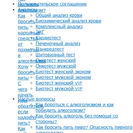
Пользовательское соглашение
вылечить
Анализы
алкоголизм?
Общий анализ крови
Как
Биохимический анализ крови
бросить
Комплексный анализ
пить:
ЭКГ
народные
Кардиотест
средства
Печеночный анализ
от
Панкреатест
похмелья
Щитовидный тест
и
Онкотест женский
алкоголизма
Онкотест мужской
Хочу
Биотест женский эконом
бросить
Биотест мужской эконом
пить!
Биотест женский VIP
С
Биотест мужской VIP
чего
начать,
Частые вопросы
куда
Как бороться с алкоголизмом и как
обратиться,
победить алкоголизм?
если
Как бросить алкоголь без помощи со
надоело
стороны?
пить?
Как бросить пить пиво? Опасность пивного
Как
алкоголизма