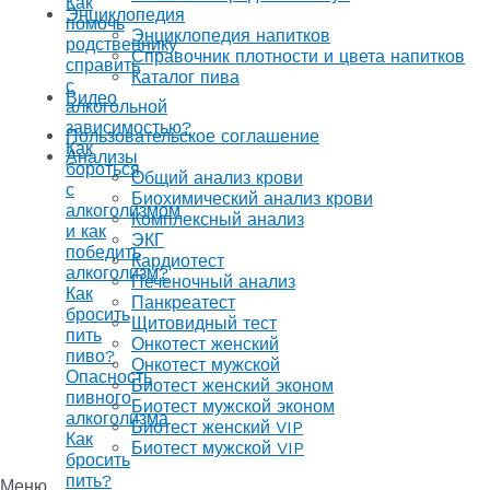
Как
Энциклопедия
помочь
Энциклопедия напитков
родственнику
Справочник плотности и цвета напитков
справить
Каталог пива
с
Видео
алкогольной
зависимостью?
Пользовательское соглашение
Как
Анализы
бороться
Общий анализ крови
с
Биохимический анализ крови
алкоголизмом
Комплексный анализ
и как
ЭКГ
победить
Кардиотест
алкоголизм?
Печеночный анализ
Как
Панкреатест
бросить
Щитовидный тест
пить
Онкотест женский
пиво?
Онкотест мужской
Опасность
Биотест женский эконом
пивного
Биотест мужской эконом
алкоголизма
Биотест женский VIP
Как
Биотест мужской VIP
бросить
пить?
Меню