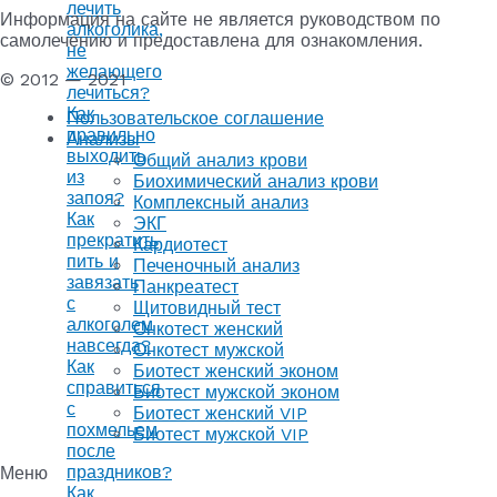
лечить
Информация на сайте не является руководством по
алкоголика,
самолечению и предоставлена для ознакомления.
не
желающего
© 2012 — 2021
лечиться?
Как
Пользовательское соглашение
правильно
Анализы
выходить
Общий анализ крови
из
Биохимический анализ крови
запоя?
Комплексный анализ
Как
ЭКГ
прекратить
Кардиотест
пить и
Печеночный анализ
завязать
Панкреатест
с
Щитовидный тест
алкоголем
Онкотест женский
навсегда?
Онкотест мужской
Как
Биотест женский эконом
справиться
Биотест мужской эконом
с
Биотест женский VIP
похмельем
Биотест мужской VIP
после
праздников?
Меню
Как