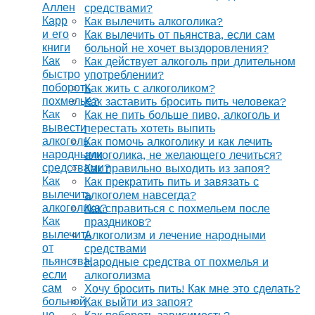
Аллен
средствами?
Карр
Как вылечить алкоголика?
и его
Как вылечить от пьянства, если сам
книги
больной не хочет выздоровления?
Как
Как действует алкоголь при длительном
быстро
употреблении?
побороть
Как жить с алкоголиком?
похмелье?
Как заставить бросить пить человека?
Как
Как не пить больше пиво, алкоголь и
вывести
перестать хотеть выпить
алкоголь
Как помочь алкоголику и как лечить
народными
алкоголика, не желающего лечиться?
средствами?
Как правильно выходить из запоя?
Как
Как прекратить пить и завязать с
вылечить
алкоголем навсегда?
алкоголика?
Как справиться с похмельем после
Как
праздников?
вылечить
Алкоголизм и лечение народными
от
средствами
пьянства,
Народные средства от похмелья и
если
алкоголизма
сам
Хочу бросить пить! Как мне это сделать?
больной
Как выйти из запоя?
не