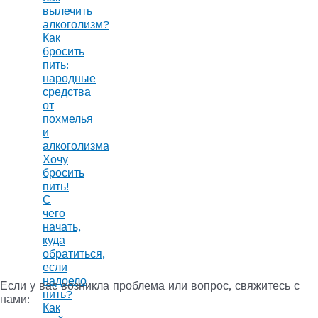
вылечить
алкоголизм?
Как
бросить
пить:
народные
средства
от
похмелья
и
алкоголизма
Хочу
бросить
пить!
С
чего
начать,
куда
обратиться,
если
надоело
Если у вас возникла проблема или вопрос, свяжитесь с
пить?
нами:
Как