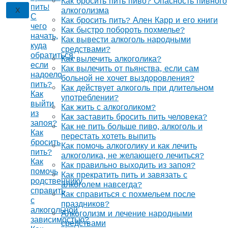
Как бросить пить пиво? Опасность пивного
пить!
X
алкоголизма
С
Как бросить пить? Ален Карр и его книги
чего
Как быстро побороть похмелье?
начать,
Как вывести алкоголь народными
куда
средствами?
обратиться,
Как вылечить алкоголика?
если
Как вылечить от пьянства, если сам
надоело
больной не хочет выздоровления?
пить?
Как действует алкоголь при длительном
Как
употреблении?
выйти
Как жить с алкоголиком?
из
Как заставить бросить пить человека?
запоя?
Как не пить больше пиво, алкоголь и
Как
перестать хотеть выпить
бросить
Как помочь алкоголику и как лечить
пить?
алкоголика, не желающего лечиться?
Как
Как правильно выходить из запоя?
помочь
Как прекратить пить и завязать с
родственнику
алкоголем навсегда?
справить
Как справиться с похмельем после
с
праздников?
алкогольной
Алкоголизм и лечение народными
зависимостью?
средствами