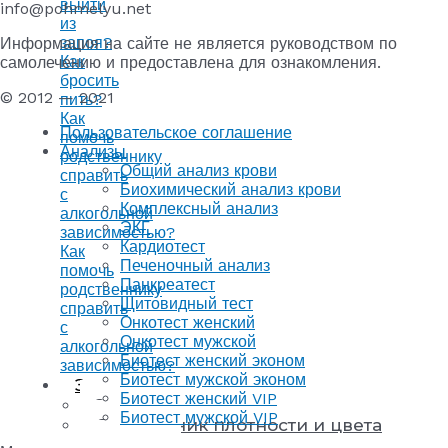
выйти
info@pohmelyu.net
из
запоя?
Информация на сайте не является руководством по
Как
самолечению и предоставлена для ознакомления.
бросить
© 2012 — 2021
пить?
Как
Пользовательское соглашение
помочь
Анализы
родственнику
Общий анализ крови
справить
Биохимический анализ крови
с
Комплексный анализ
алкогольной
ЭКГ
зависимостью?
Кардиотест
Как
Печеночный анализ
помочь
Панкреатест
родственнику
Щитовидный тест
справить
Онкотест женский
с
Онкотест мужской
алкогольной
Биотест женский эконом
зависимостью?
Биотест мужской эконом
Энциклопедия
Биотест женский VIP
Энциклопедия напитков
Биотест мужской VIP
Справочник плотности и цвета
напитков