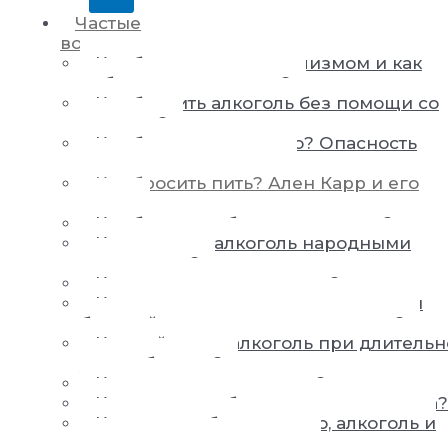
Частые
вопросы
Как бороться с алкоголизмом и как
победить алкоголизм?
Как бросить алкоголь без помощи со
стороны?
Как бросить пить пиво? Опасность
пивного алкоголизма
Как бросить пить? Ален Карр и его
книги
Как быстро побороть похмелье?
Как вывести алкоголь народными
средствами?
Как вылечить алкоголика?
Как вылечить от пьянства, если сам
больной не хочет выздоровления?
Как действует алкоголь при длитель
употреблении?
Как жить с алкоголиком?
Как заставить бросить пить человека?
Как не пить больше пиво, алкоголь и
перестать хотеть выпить