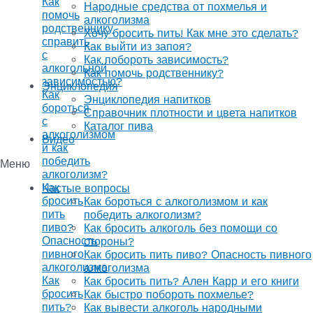
Как
Народные средства от похмелья и
помочь
алкоголизма
родственнику
Хочу бросить пить! Как мне это сделать?
справить
Как выйти из запоя?
с
Как побороть зависимость?
алкогольной
Как помочь родственнику?
зависимостью?
Энциклопедия
Как
Энциклопедия напитков
бороться
Справочник плотности и цвета напитков
с
Каталог пива
алкоголизмом
Видео
и как
победить
Меню
алкоголизм?
Как
Частые вопросы
бросить
Как бороться с алкоголизмом и как
пить
победить алкоголизм?
пиво?
Как бросить алкоголь без помощи со
Опасность
стороны?
пивного
Как бросить пить пиво? Опасность пивного
алкоголизма
алкоголизма
Как
Как бросить пить? Ален Карр и его книги
бросить
Как быстро побороть похмелье?
пить?
Как вывести алкоголь народными