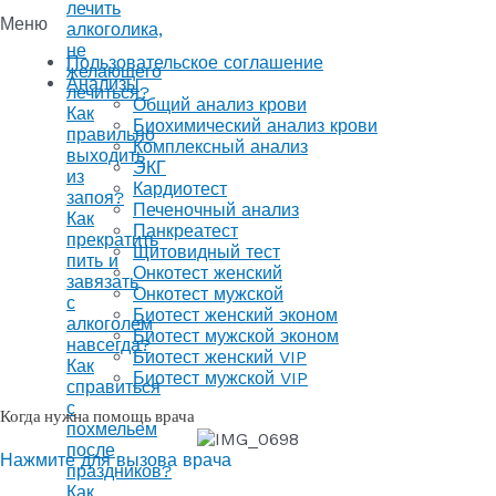
лечить
Меню
алкоголика,
не
Пользовательское соглашение
желающего
Анализы
лечиться?
Общий анализ крови
Как
Биохимический анализ крови
правильно
Комплексный анализ
выходить
ЭКГ
из
Кардиотест
запоя?
Печеночный анализ
Как
Панкреатест
прекратить
Щитовидный тест
пить и
Онкотест женский
завязать
Онкотест мужской
с
Биотест женский эконом
алкоголем
Биотест мужской эконом
навсегда?
Биотест женский VIP
Как
Биотест мужской VIP
справиться
с
Когда нужна помощь врача
похмельем
после
Нажмите для вызова врача
праздников?
Как