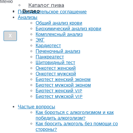
Меню
Каталог пива
Видео
Пользовательское соглашение
Анализы
Общий анализ крови
Биохимический анализ крови
Комплексный анализ
X
ЭКГ
Кардиотест
Печеночный анализ
Панкреатест
Щитовидный тест
Онкотест женский
Онкотест мужской
Биотест женский эконом
Биотест мужской эконом
Биотест женский VIP
Биотест мужской VIP
Частые вопросы
Как бороться с алкоголизмом и как
победить алкоголизм?
Как бросить алкоголь без помощи со
стороны?