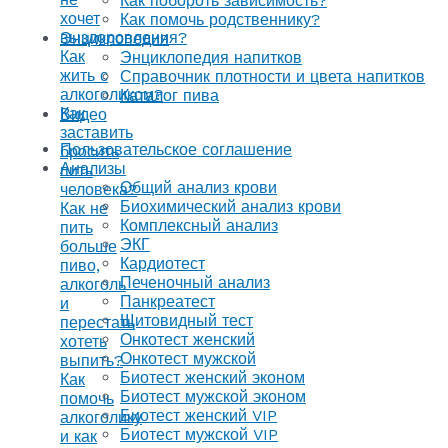
Как побороть зависимость?
хочет
Как помочь родственнику?
выздоровления?
Энциклопедия
Как
Энциклопедия напитков
жить с
Справочник плотности и цвета напитков
алкоголиком?
Каталог пива
Как
Видео
заставить
Пользовательское соглашение
бросить
Анализы
пить
Общий анализ крови
человека?
Биохимический анализ крови
Как не
Комплексный анализ
пить
ЭКГ
больше
Кардиотест
пиво,
Печеночный анализ
алкоголь
Панкреатест
и
Щитовидный тест
перестать
Онкотест женский
хотеть
Онкотест мужской
выпить?
Биотест женский эконом
Как
Биотест мужской эконом
помочь
Биотест женский VIP
алкоголику
Биотест мужской VIP
и как