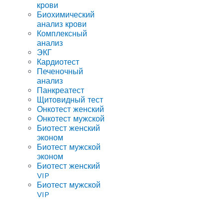
крови
Биохимический
анализ крови
Комплексный
анализ
ЭКГ
Кардиотест
Печеночный
анализ
Панкреатест
Щитовидный тест
Онкотест женский
Онкотест мужской
Биотест женский
эконом
Биотест мужской
эконом
Биотест женский
VIP
Биотест мужской
VIP