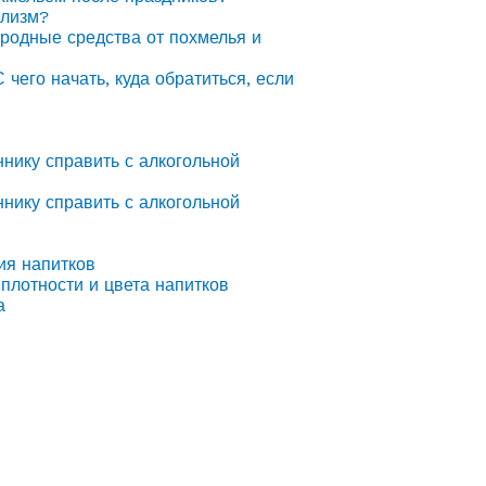
олизм?
ародные средства от похмелья и
С чего начать, куда обратиться, если
ннику справить с алкогольной
ннику справить с алкогольной
ия напитков
плотности и цвета напитков
а