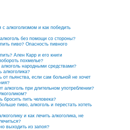
я с алкоголизмом и как победить
 алкоголь без помощи со стороны?
 пить пиво? Опасность пивного
 пить? Ален Карр и его книги
побороть похмелье?
 алкоголь народными средствами?
ь алкоголика?
ь от пьянства, если сам больной не хочет
ния?
ет алкоголь при длительном употреблении?
алкоголиком?
ть бросить пить человека?
 больше пиво, алкоголь и перестать хотеть
лкоголику и как лечить алкоголика, не
лечиться?
но выходить из запоя?