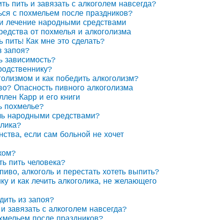
ить пить и завязать с алкоголем навсегда?
ься с похмельем после праздников?
 и лечение народными средствами
едства от похмелья и алкоголизма
ь пить! Как мне это сделать?
з запоя?
ь зависимость?
родственнику?
голизмом и как победить алкоголизм?
иво? Опасность пивного алкоголизма
ллен Карр и его книги
ь похмелье?
ль народными средствами?
олика?
нства, если сам больной не хочет
ком?
ть пить человека?
пиво, алкоголь и перестать хотеть выпить?
ку и как лечить алкоголика, не желающего
дить из запоя?
 и завязать с алкоголем навсегда?
охмельем после праздников?