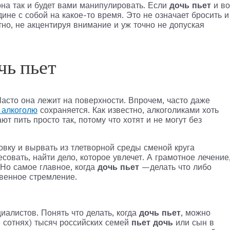
она так и будет вами манипулировать. Если
дочь пьет
и во
дине с собой на какое-то время. Это не означает бросить и
но, не акцентируя внимание и уж точно не допуская
чь пьет
Часто она лежит на поверхности. Впрочем, часто даже
 алкоголю
сохраняется. Как известно, алкоголиками хоть
т пить просто так, потому что хотят и не могут без
овку и вырвать из тлетворной среды сменой круга
совать, найти дело, которое увлечет. А грамотное лечение
 Но самое главное, когда
дочь пьет
—делать что либо
твенное стремление.
алистов. Понять что делать, когда
дочь пьет
, можно
е сотнях) тысяч российских семей
пьет дочь
или сын в