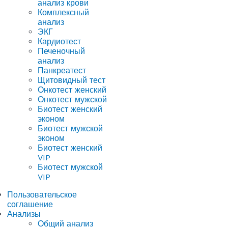
анализ крови
Комплексный
анализ
ЭКГ
Кардиотест
Печеночный
анализ
Панкреатест
Щитовидный тест
Онкотест женский
Онкотест мужской
Биотест женский
эконом
Биотест мужской
эконом
Биотест женский
VIP
Биотест мужской
VIP
Пользовательское
соглашение
Анализы
Общий анализ