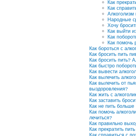
Как прекрат
Как справит
Алкоголизм
Народные ср
Хочу бросит
Как выйти и
Как поборот
Как помочь 
Как бороться с алко
Как бросить пить п
Как бросить пить? А
Как быстро поборот
Как вывести алкого
Как вылечить алког
Как вылечить от пья
выздоровления?
Как жить с алкоголи
Как заставить броси
Как не пить больше 
Как помочь алкоголи
лечиться?
Как правильно выхо
Как прекратить пить
Как справиться с п