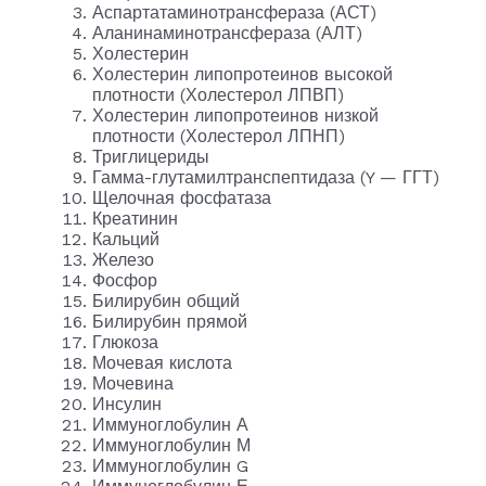
Аспартатаминотрансфераза (АСТ)
Аланинаминотрансфераза (АЛТ)
Холестерин
Холестерин липопротеинов высокой
плотности (Холестерол ЛПВП)
Холестерин липопротеинов низкой
плотности (Холестерол ЛПНП)
Триглицериды
Гамма-глутамилтранспептидаза (Y — ГГТ)
Щелочная фосфатаза
Креатинин
Кальций
Железо
Фосфор
Билирубин общий
Билирубин прямой
Глюкоза
Мочевая кислота
Мочевина
Инсулин
Иммуноглобулин А
Иммуноглобулин М
Иммуноглобулин G