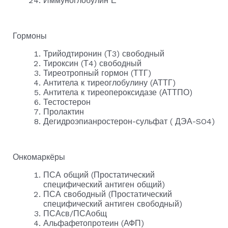
Иммуноглобулин Е
Гормоны
Трийодтиронин (Т3) свободный
Тироксин (Т4) свободный
Тиреотропный гормон (ТТГ)
Антитела к тиреоглобулину (АТТГ)
Антитела к тиреопероксидазе (АТТПО)
Тестостерон
Пролактин
Дегидроэпианростерон-сульфат ( ДЭА-SO4)
Онкомаркёры
ПСА общий (Простатический
специфический антиген общий)
ПСА свободный (Простатический
специфический антиген свободный)
ПСАсв/ПСАобщ
Альфафетопротеин (АФП)