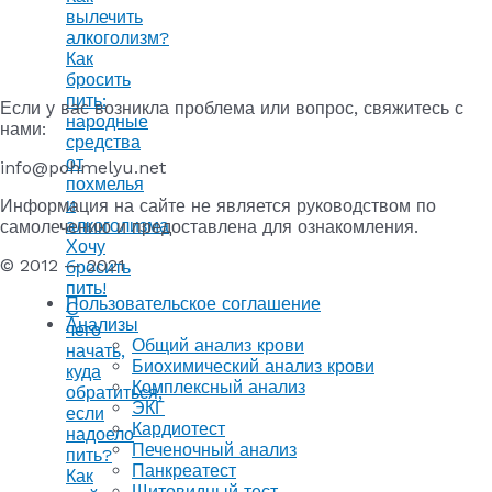
вылечить
алкоголизм?
Как
бросить
пить:
Если у вас возникла проблема или вопрос, свяжитесь с
народные
нами:
средства
от
info@pohmelyu.net
похмелья
и
Информация на сайте не является руководством по
алкоголизма
самолечению и предоставлена для ознакомления.
Хочу
© 2012 — 2021
бросить
пить!
Пользовательское соглашение
С
Анализы
чего
Общий анализ крови
начать,
Биохимический анализ крови
куда
Комплексный анализ
обратиться,
ЭКГ
если
Кардиотест
надоело
Печеночный анализ
пить?
Панкреатест
Как
Щитовидный тест