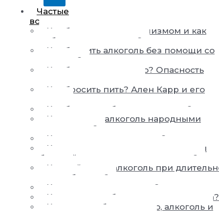
Частые
вопросы
Как бороться с алкоголизмом и как
победить алкоголизм?
Как бросить алкоголь без помощи со
стороны?
Как бросить пить пиво? Опасность
пивного алкоголизма
Как бросить пить? Ален Карр и его
книги
Как быстро побороть похмелье?
Как вывести алкоголь народными
средствами?
Как вылечить алкоголика?
Как вылечить от пьянства, если сам
больной не хочет выздоровления?
Как действует алкоголь при длитель
употреблении?
Как жить с алкоголиком?
Как заставить бросить пить человека?
Как не пить больше пиво, алкоголь и
перестать хотеть выпить