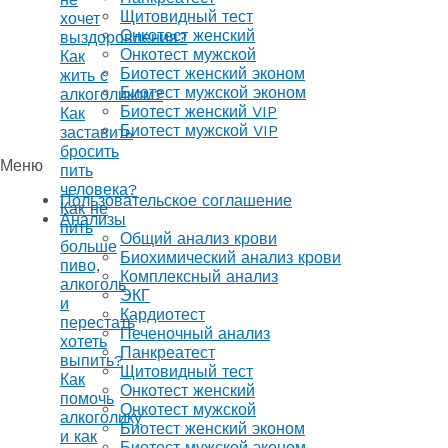
Щитовидный тест
хочет
Онкотест женский
выздоровления?
Онкотест мужской
Как
Биотест женский эконом
жить с
Биотест мужской эконом
алкоголиком?
Биотест женский VIP
Как
Биотест мужской VIP
заставить
бросить
Меню
пить
человека?
Пользовательское соглашение
Как не
Анализы
пить
Общий анализ крови
больше
Биохимический анализ крови
пиво,
Комплексный анализ
алкоголь
ЭКГ
и
Кардиотест
перестать
Печеночный анализ
хотеть
Панкреатест
выпить?
Щитовидный тест
Как
Онкотест женский
помочь
Онкотест мужской
алкоголику
Биотест женский эконом
и как
Биотест мужской эконом