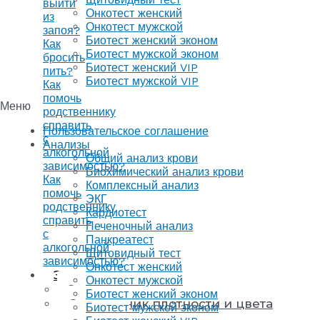
выйти
Онкотест женский
из
Онкотест мужской
запоя?
Биотест женский эконом
Как
Биотест мужской эконом
бросить
Биотест женский VIP
пить?
Биотест мужской VIP
Как
помочь
Меню
родственнику
справить
Пользовательское соглашение
с
Анализы
алкогольной
Общий анализ крови
зависимостью?
Биохимический анализ крови
Как
Комплексный анализ
помочь
ЭКГ
родственнику
Кардиотест
справить
Печеночный анализ
с
Панкреатест
алкогольной
Щитовидный тест
зависимостью?
Онкотест женский
Энциклопедия
Онкотест мужской
Энциклопедия напитков
Биотест женский эконом
Справочник плотности и цвета
Биотест мужской эконом
напитков