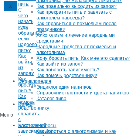
алкоголика, не желающего лечиться?
пить!
X
Как правильно выходить из запоя?
С
Как прекратить пить и завязать с
чего
алкоголем навсегда?
начать,
Как справиться с похмельем после
куда
праздников?
обратиться,
Алкоголизм и лечение народными
если
средствами
надоело
Народные средства от похмелья и
пить?
алкоголизма
Как
Хочу бросить пить! Как мне это сделать?
выйти
Как выйти из запоя?
из
Как побороть зависимость?
запоя?
Как помочь родственнику?
Как
Энциклопедия
бросить
Энциклопедия напитков
пить?
Справочник плотности и цвета напитков
Как
Каталог пива
помочь
Видео
родственнику
справить
Меню
с
алкогольной
Частые вопросы
зависимостью?
Как бороться с алкоголизмом и как