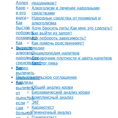
Аллен
праздников?
Карр
Алкоголизм и лечение народными
и его
средствами
книги
Народные средства от похмелья и
Как
алкоголизма
быстро
Хочу бросить пить! Как мне это сделать?
побороть
Как выйти из запоя?
похмелье?
Как побороть зависимость?
Как
Как помочь родственнику?
вывести
Энциклопедия
алкоголь
Энциклопедия напитков
народными
Справочник плотности и цвета напитков
средствами?
Каталог пива
Как
Видео
вылечить
Пользовательское соглашение
алкоголика?
Анализы
Как
Общий анализ крови
вылечить
Биохимический анализ крови
от
Комплексный анализ
пьянства,
ЭКГ
если
Кардиотест
сам
Печеночный анализ
больной
Панкреатест
не