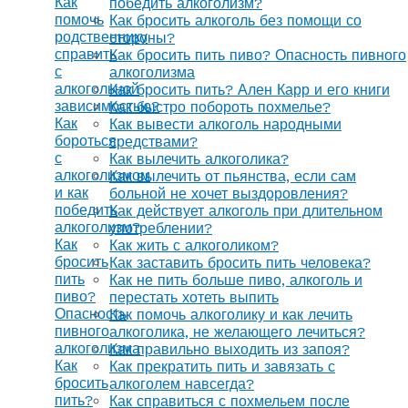
Как
победить алкоголизм?
помочь
Как бросить алкоголь без помощи со
родственнику
стороны?
справить
Как бросить пить пиво? Опасность пивного
с
алкоголизма
алкогольной
Как бросить пить? Ален Карр и его книги
зависимостью?
Как быстро побороть похмелье?
Как
Как вывести алкоголь народными
бороться
средствами?
с
Как вылечить алкоголика?
алкоголизмом
Как вылечить от пьянства, если сам
и как
больной не хочет выздоровления?
победить
Как действует алкоголь при длительном
алкоголизм?
употреблении?
Как
Как жить с алкоголиком?
бросить
Как заставить бросить пить человека?
пить
Как не пить больше пиво, алкоголь и
пиво?
перестать хотеть выпить
Опасность
Как помочь алкоголику и как лечить
пивного
алкоголика, не желающего лечиться?
алкоголизма
Как правильно выходить из запоя?
Как
Как прекратить пить и завязать с
бросить
алкоголем навсегда?
пить?
Как справиться с похмельем после