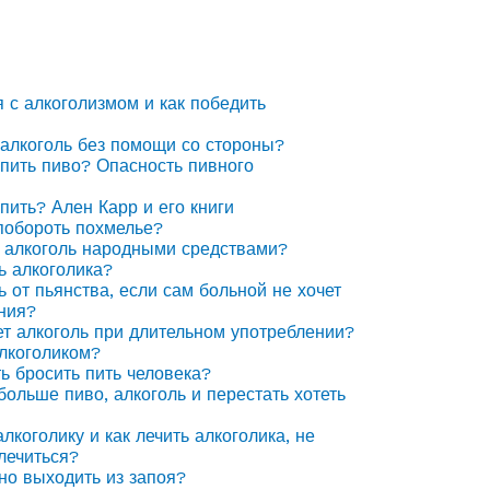
я с алкоголизмом и как победить
 алкоголь без помощи со стороны?
 пить пиво? Опасность пивного
 пить? Ален Карр и его книги
побороть похмелье?
 алкоголь народными средствами?
ь алкоголика?
ь от пьянства, если сам больной не хочет
ния?
ет алкоголь при длительном употреблении?
алкоголиком?
ть бросить пить человека?
 больше пиво, алкоголь и перестать хотеть
лкоголику и как лечить алкоголика, не
лечиться?
но выходить из запоя?