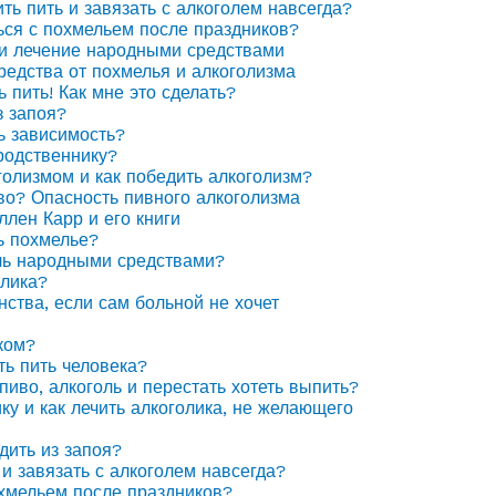
ить пить и завязать с алкоголем навсегда?
ься с похмельем после праздников?
 и лечение народными средствами
едства от похмелья и алкоголизма
ь пить! Как мне это сделать?
з запоя?
ь зависимость?
родственнику?
голизмом и как победить алкоголизм?
иво? Опасность пивного алкоголизма
ллен Карр и его книги
ь похмелье?
ль народными средствами?
олика?
нства, если сам больной не хочет
ком?
ть пить человека?
пиво, алкоголь и перестать хотеть выпить?
ку и как лечить алкоголика, не желающего
дить из запоя?
 и завязать с алкоголем навсегда?
охмельем после праздников?