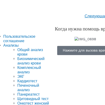
Следующ
Когда нужна помощь в
Пользовательское
соглашение
Анализы
Общий анализ
Нажмите для вызова вра
крови
Биохимический
анализ крови
Комплексный
анализ
ЭКГ
Кардиотест
Печеночный
анализ
Панкреатест
Щитовидный тест
Онкотест женский