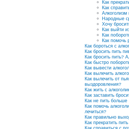
Как прекрат
Как справит
Алкоголизм
Народные ср
Хочу бросит
Как выйти и
Как поборот
Как помочь 
Как бороться с алко
Как бросить пить п
Как бросить пить? А
Как быстро поборот
Как вывести алкого
Как вылечить алког
Как вылечить от пья
выздоровления?
Как жить с алкоголи
Как заставить броси
Как не пить больше 
Как помочь алкоголи
лечиться?
Как правильно выхо
Как прекратить пить
Как справиться с п