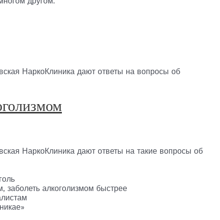
многом другом.
вская НаркоКлиника дают ответы на вопросы об
коголизмом
ская НаркоКлиника дают ответы на такие вопросы об
голь
м, заболеть алкоголизмом быстрее
алистам
никае»