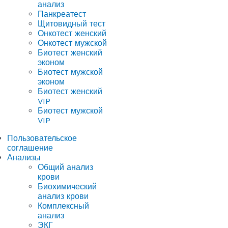
анализ
Панкреатест
Щитовидный тест
Онкотест женский
Онкотест мужской
Биотест женский
эконом
Биотест мужской
эконом
Биотест женский
VIP
Биотест мужской
VIP
Пользовательское
соглашение
Анализы
Общий анализ
крови
Биохимический
анализ крови
Комплексный
анализ
ЭКГ