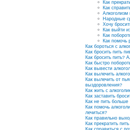
Как прекрат
Как справит
Алкоголизм
Народные ср
Хочу бросит
Как выйти и
Как поборот
Как помочь 
Как бороться с алко
Как бросить пить п
Как бросить пить? А
Как быстро поборот
Как вывести алкого
Как вылечить алког
Как вылечить от пья
выздоровления?
Как жить с алкоголи
Как заставить броси
Как не пить больше 
Как помочь алкоголи
лечиться?
Как правильно выхо
Как прекратить пить
Как справиться с п