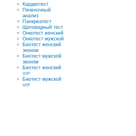
Кардиотест
Печеночный
анализ
Панкреатест
Щитовидный тест
Онкотест женский
Онкотест мужской
Биотест женский
эконом
Биотест мужской
эконом
Биотест женский
VIP
Биотест мужской
VIP