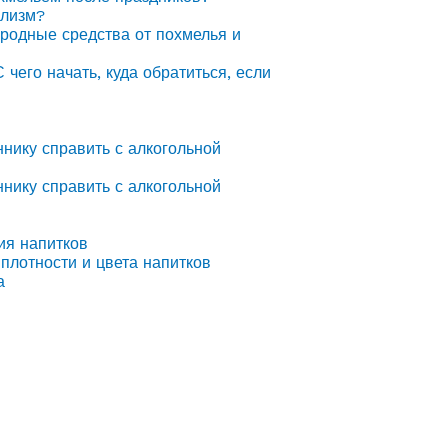
олизм?
ародные средства от похмелья и
С чего начать, куда обратиться, если
ннику справить с алкогольной
ннику справить с алкогольной
ия напитков
плотности и цвета напитков
а