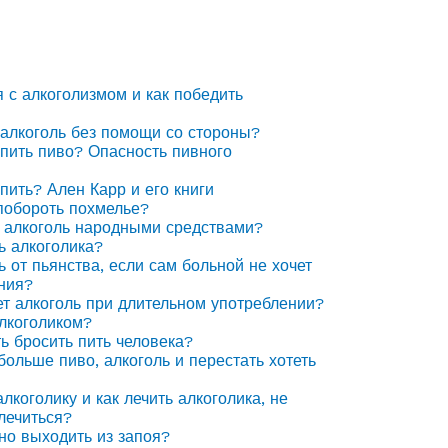
я с алкоголизмом и как победить
 алкоголь без помощи со стороны?
 пить пиво? Опасность пивного
 пить? Ален Карр и его книги
побороть похмелье?
 алкоголь народными средствами?
ь алкоголика?
ь от пьянства, если сам больной не хочет
ния?
ет алкоголь при длительном употреблении?
алкоголиком?
ть бросить пить человека?
 больше пиво, алкоголь и перестать хотеть
лкоголику и как лечить алкоголика, не
лечиться?
но выходить из запоя?