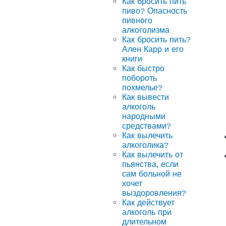
Как бросить пить
пиво? Опасность
пивного
алкоголизма
Как бросить пить?
Ален Карр и его
книги
Как быстро
побороть
похмелье?
Как вывести
алкоголь
народными
средствами?
Как вылечить
алкоголика?
Как вылечить от
пьянства, если
сам больной не
хочет
выздоровления?
Как действует
алкоголь при
длительном