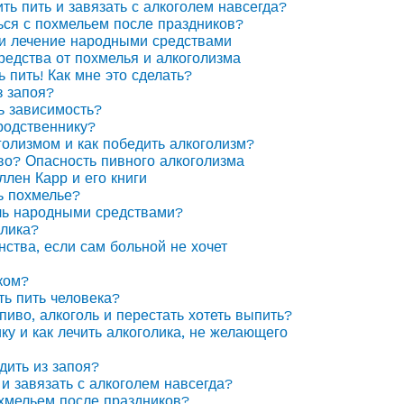
ить пить и завязать с алкоголем навсегда?
ься с похмельем после праздников?
 и лечение народными средствами
едства от похмелья и алкоголизма
ь пить! Как мне это сделать?
з запоя?
ь зависимость?
родственнику?
голизмом и как победить алкоголизм?
иво? Опасность пивного алкоголизма
ллен Карр и его книги
ь похмелье?
ль народными средствами?
олика?
нства, если сам больной не хочет
ком?
ть пить человека?
пиво, алкоголь и перестать хотеть выпить?
ку и как лечить алкоголика, не желающего
дить из запоя?
 и завязать с алкоголем навсегда?
охмельем после праздников?