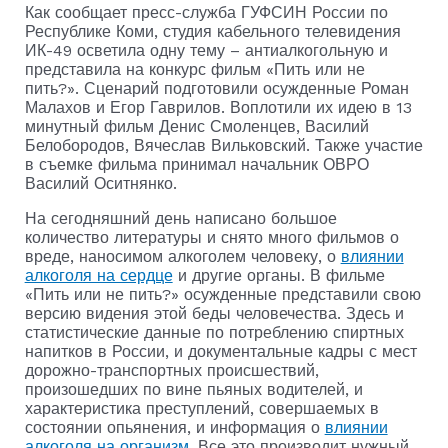
Как сообщает пресс-служба ГУФСИН России по
Республике Коми, студия кабельного телевидения
ИК-49 осветила одну тему – антиалкогольную и
представила на конкурс фильм «Пить или не
пить?». Сценарий подготовили осужденные Роман
Малахов и Егор Гаврилов. Воплотили их идею в 13
минутный фильм Денис Смоленцев, Василий
Белобородов, Вячеслав Вильковский. Также участие
в съемке фильма принимал начальник ОВРО
Василий Оситнянко.
На сегодняшний день написано большое
количество литературы и снято много фильмов о
вреде, наносимом алкоголем человеку, о
влиянии
алкоголя на сердце
и другие органы. В фильме
«Пить или не пить?» осужденные представили свою
версию видения этой беды человечества. Здесь и
статистические данные по потреблению спиртных
напитков в России, и документальные кадры с мест
дорожно-транспортных происшествий,
произошедших по вине пьяных водителей, и
характеристика преступлений, совершаемых в
состоянии опьянения, и информация о
влиянии
алкоголя на организм
. Все это производит нужный