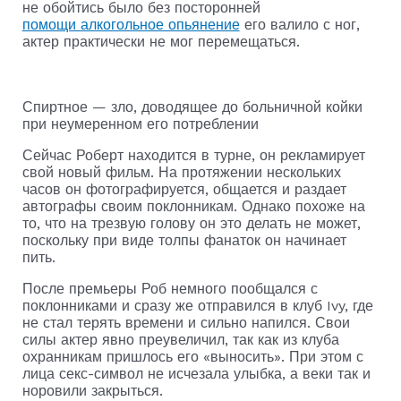
не обойтись было без посторонней
помощи алкогольное опьянение
его валило с ног,
актер практически не мог перемещаться.
Спиртное — зло, доводящее до больничной койки
при неумеренном его потреблении
Сейчас Роберт находится в турне, он рекламирует
свой новый фильм. На протяжении нескольких
часов он фотографируется, общается и раздает
автографы своим поклонникам. Однако похоже на
то, что на трезвую голову он это делать не может,
поскольку при виде толпы фанаток он начинает
пить.
После премьеры Роб немного пообщался с
поклонниками и сразу же отправился в клуб Ivy, где
не стал терять времени и сильно напился. Свои
силы актер явно преувеличил, так как из клуба
охранникам пришлось его «выносить». При этом с
лица секс-символ не исчезала улыбка, а веки так и
норовили закрыться.