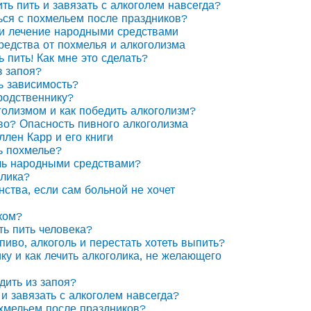
ить пить и завязать с алкоголем навсегда?
ься с похмельем после праздников?
 и лечение народными средствами
едства от похмелья и алкоголизма
ь пить! Как мне это сделать?
з запоя?
ь зависимость?
родственнику?
голизмом и как победить алкоголизм?
иво? Опасность пивного алкоголизма
ллен Карр и его книги
ь похмелье?
ль народными средствами?
олика?
нства, если сам больной не хочет
ком?
ть пить человека?
пиво, алкоголь и перестать хотеть выпить?
ку и как лечить алкоголика, не желающего
дить из запоя?
 и завязать с алкоголем навсегда?
охмельем после праздников?