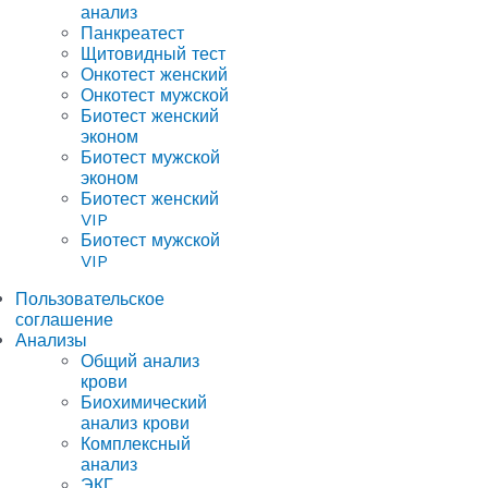
анализ
Панкреатест
Щитовидный тест
Онкотест женский
Онкотест мужской
Биотест женский
эконом
Биотест мужской
эконом
Биотест женский
VIP
Биотест мужской
VIP
Пользовательское
соглашение
Анализы
Общий анализ
крови
Биохимический
анализ крови
Комплексный
анализ
ЭКГ