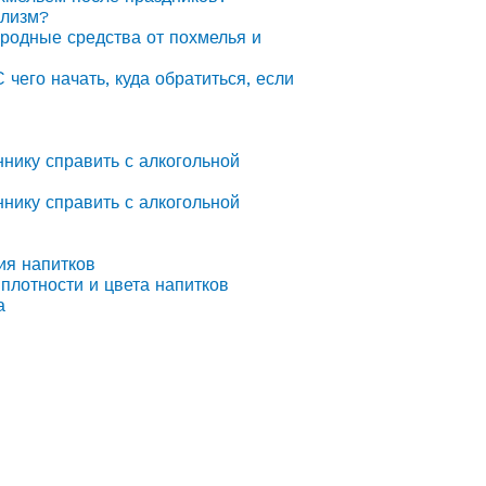
олизм?
ародные средства от похмелья и
С чего начать, куда обратиться, если
ннику справить с алкогольной
ннику справить с алкогольной
ия напитков
плотности и цвета напитков
а