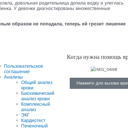
молкла, довольная родительница допила водку и улеглась
ебенка. У девочки диагностированы множественные
нным образом не попадала, теперь ей грозит лишение
Когда нужна помощь в
Пользовательское
соглашение
Анализы
Общий анализ
Нажмите для вызова вра
крови
Биохимический
анализ крови
Комплексный
анализ
ЭКГ
Кардиотест
Печеночный