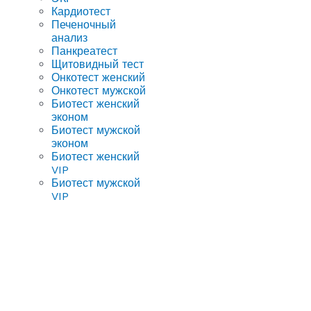
Кардиотест
Печеночный
анализ
Панкреатест
Щитовидный тест
Онкотест женский
Онкотест мужской
Биотест женский
эконом
Биотест мужской
эконом
Биотест женский
VIP
Биотест мужской
VIP