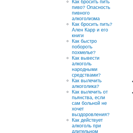
Как бросить пить
пиво? Опасность
пивного
алкоголизма
Как бросить пить?
Ален Карр и его
книги
Как быстро
побороть
похмелье?
Как вывести
алкоголь
народными
средствами?
Как вылечить
алкоголика?
Как вылечить от
пьянства, если
сам больной не
хочет
выздоровления?
Как действует
алкоголь при
длительном