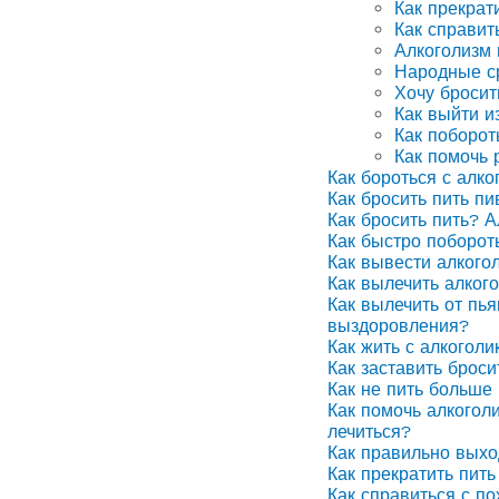
Как прекрат
Как справит
Алкоголизм
Народные ср
Хочу бросит
Как выйти и
Как поборот
Как помочь 
Как бороться с алко
Как бросить пить п
Как бросить пить? А
Как быстро поборот
Как вывести алкого
Как вылечить алког
Как вылечить от пья
выздоровления?
Как жить с алкоголи
Как заставить броси
Как не пить больше 
Как помочь алкоголи
лечиться?
Как правильно выхо
Как прекратить пить
Как справиться с п