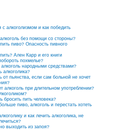
я с алкоголизмом и как победить
 алкоголь без помощи со стороны?
 пить пиво? Опасность пивного
 пить? Ален Карр и его книги
побороть похмелье?
 алкоголь народными средствами?
ь алкоголика?
ь от пьянства, если сам больной не хочет
ния?
ет алкоголь при длительном употреблении?
алкоголиком?
ть бросить пить человека?
 больше пиво, алкоголь и перестать хотеть
лкоголику и как лечить алкоголика, не
лечиться?
но выходить из запоя?