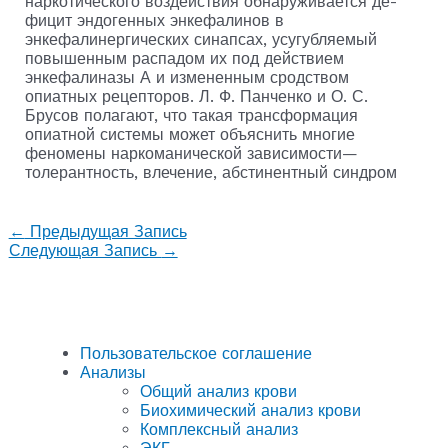
наркотического воздействия обнаруживается де­
фицит эндогенных энкефалинов в
энкефалинергических си­напсах, усугубляемый
повышенным распадом их под дей­ствием
энкефалиназы А и измененным сродством
опиатных рецепторов. Л. Ф. Панченко и О. С.
Брусов пола­гают, что такая трансформация
опиатной системы может объяснить многие
феномены наркоманической зависимо­сти—
толерантность, влечение, абстинентный синдром
←
Предыдущая Запись
Следующая Запись
→
Пользовательское соглашение
Анализы
Общий анализ крови
Биохимический анализ крови
Комплексный анализ