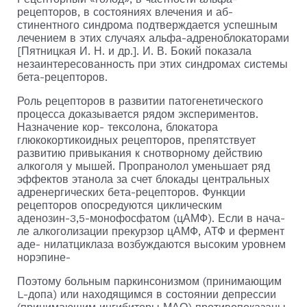
рецепторов, в состояниях влечения и аб­
стинентного синдрома подтверждается успешным
лечением в этих случаях альфа-адреноблокаторами
[Пятницкая И. Н. и др.]. И. В. Бокий показала
незаинтересованность при этих синдромах системы
бета-рецепторов.
Роль рецепторов в развитии патогенетического
процес­са доказывается рядом экспериментов.
Назначение кор- тексолона, блокатора
глюкокортикоидных рецепторов, пре­пятствует
развитию привыкания к снотворному действию
алкоголя у мышей. Пропранолол уменьшает ряд
эффектов этанола за счет блокады центральных
адренергических бе­та-рецепторов. Функции
рецепторов опосредуются цикли­ческим
аденозин-3,5-монофосфатом (цАМФ). Если в нача­
ле алкоголизации прекурзор цАМФ, АТФ и фермент
аде- нилатциклаза возбуждаются высоким уровнем
норэпине-
Поэтому больным паркинсонизмом (принимающим
L-допа) или находящимся в состоянии депрессии