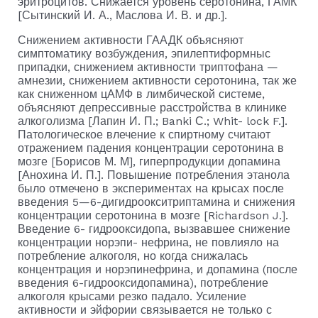
эритроцитов. Снижается уровень серотонина, ГАМК
[Сытинский И. А., Маслова И. В. и др.].
Снижением активности ГААДК объясняют
симптомати­ку возбуждения, эпилептиформныс
припадки, снижением активности триптофана —
амнезии, снижением активности серотонина, так же
как сниженном цАМФ в лимбической системе,
объясняют депрессивные расстройства в клинике
алкоголизма [Лапин И. П.; Banki С.; Whit- lock F.].
Патологическое влечение к спиртному считают
отражением падения концентрации серотонина в
мозге [Борисов М. М], гиперпродукции допамина
[Анохина И. П.]. Повышение потребления этанола
было отмечено в экспериментах на крысах после
введения 5—6-дигидроокситриптамина и снижения
концентрации се­ротонина в мозге [Richardson J.].
Введение 6- гидрооксидопа, вызвавшее снижение
концентрации норэпи- нефрина, не повлияло на
потребление алкоголя, но когда снижалась
концентрация и норэпинефрина, и допамина (после
введения 6-гидрооксидопамина), потребление
алко­голя крысами резко падало. Усиление
активности и эйфо­рии связывается не только с