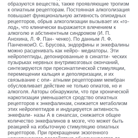
образуются вещества, также прояв­ляющие тропизм
к опиатным рецепторам. Постоянная ал­коголизация
повышает функциональную активность опио­идных
рецепторов, обрыв алкоголизации вызывает их «го­
лод», что клинически выражается влечением к
алкоголю и абстинентным синдромом (И. П.
Анохина, Л. Ф. Пан- ченко). По данным Л. Ф.
ПанченкоиО. С. Брусова, эндорфины и энкефалины
можно расценивать как нейро- медиаторы. Эти
нейропептиды, депонированные в синапти- ческих
пузырьках нервных внутримозговых окончаний,
синтезируются при пресинаптической стимуляции,
пере­мещении кальция и деполяризации, и их
связывание с опи- атными рецепторами мембран
обусловливает действие не только опиатов, но и
алкоголя. Авторы обнаружили, что при хронической
наркотизации уменьшается сродство опи­атных
рецепторов к энкефалинам, снижается метаболизм
этих нейропептидов и индуцируется активность
энкефали- назы А в синапсах, снижается общее
количество энкефа­линов в мозге, что может быть
реакцией на избыточную стимуляцию опиатных
рецепторов. При прекращении эк­зогенного