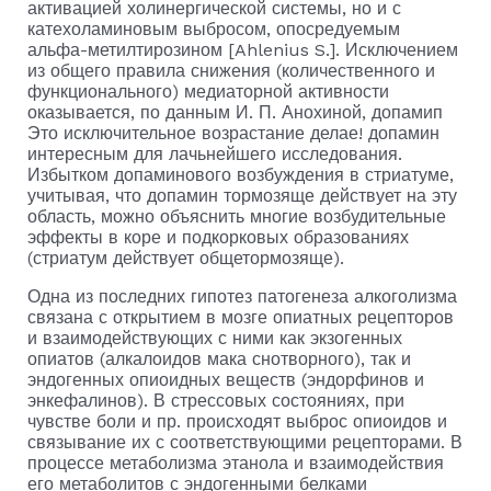
активацией холинергической системы, но и с
катехоламиновым выбросом, опосредуемым
альфа-метилтирозином [Ahlenius S.]. Исключе­нием
из общего правила снижения (количественного и
функционального) медиаторной активности
оказывается, по данным И. П. Анохиной, допамип
Это исключительное воз­растание делае! допамин
интересным для лачьнейшего исследования.
Избытком допаминового возбуждения в стриатуме,
учитывая, что допамин тормозяще действует на эту
область, можно объяснить многие возбудительные
эффекты в коре и подкорковых образованиях
(стриатум дей­ствует общетормозяще).
Одна из последних гипотез патогенеза алкоголизма
свя­зана с открытием в мозге опиатных рецепторов
и взаимо­действующих с ними как экзогенных
опиатов (алкалоидов мака снотворного), так и
эндогенных опиоидных веществ (эндорфинов и
энкефалинов). В стрессовых состояниях, при
чувстве боли и пр. происходят выброс опиоидов и
свя­зывание их с соответствующими рецепторами. В
процессе метаболизма этанола и взаимодействия
его метаболитов с эндогенными белками