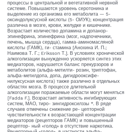
процессы в центральной и вегетативной нервной
системе. Повышаются уровень серотонина и
выделение из организ­ма его метаболита — 5-
оксиндолуксусной кислоты (5- ОИУК); концентрация
различна в мозге, крови, желудке и кишечнике.
Возрастает количество допамина и допанор-
эпинефрина, эпинефрина (мозг, надпочечники,
печень, мыш­ца сердца), гамма-аминомасляной
кислоты (ГАМК), ги- стамина [Анохина И. П.;
Наимова Т. Г.; Eriks­son Т.]. В условиях хронической
алкоголизации вынужденно ускоряется синтез этих
медиаторов, наруша­ется баланс прекурзоров и
метаболитов (альфа-метилти- розин, триптофан,
альфа-метилдопа, допа, дигидрооксифе-
нилуксусная кислота) также различно в отдельных
обла­стях мозга. В процессе длительной
алкоголизации пора­жаемые области могут меняться
[Fadda F.]. Возрастает активность ингибирующих
систем, МАО, тиро- зингидроксилззы *. В ряде
случаев отмечены снижение ре- цепторной
чувствительности к возрастающей концентрации
медиаторов (рецепторов ГАМК) и повышенный
рецептор- ный «голод» в отсутствие наркотика.
Рецепторный «голод», в частности альфа-