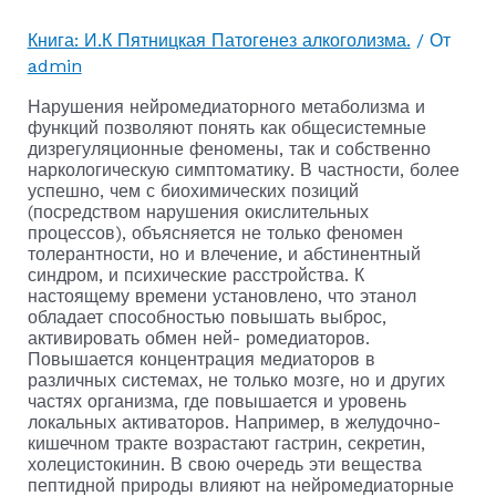
Книга: И.К Пятницкая Патогенез алкоголизма.
/ От
admin
Нарушения нейромедиаторного метаболизма и
функций позволяют понять как общесистемные
дизрегуляционные феномены, так и собственно
наркологическую симптомати­ку. В частности, более
успешно, чем с биохимических пози­ций
(посредством нарушения окислительных
процессов), объясняется не только феномен
толерантности, но и влече­ние, и абстинентный
синдром, и психические расстройства. К
настоящему времени установлено, что этанол
обладает способностью повышать выброс,
активировать обмен ней- ромедиаторов.
Повышается концентрация медиаторов в
различных системах, не только мозге, но и других
частях организма, где повышается и уровень
локальных актива­торов. Например, в желудочно-
кишечном тракте возраста­ют гастрин, секретин,
холецистокинин. В свою очередь эти вещества
пептидной природы влияют на нейромедиаторные