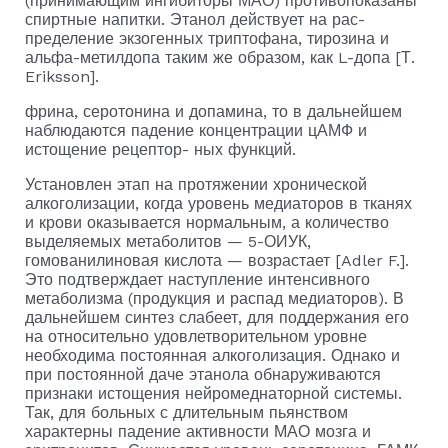
(принимающим ингибиторы МАО) противопоказаны
спиртные напитки. Этанол действует на рас­
пределение экзогенных триптофана, тирозина и
альфа-метилдопа та­ким же образом, как L-допа [Т.
Eriksson].
фрина, серотонина и допамина, то в дальнейшем
наблюда­ются падение концентрации цАМФ и
истощение рецептор- ных функций.
Установлен этап на протяжении хронической
алкоголи­зации, когда уровень медиаторов в тканях
и крови оказы­вается нормальным, а количество
выделяемых метаболи­тов — 5-ОИУК,
гомованилиновая кислота — возрастает [Adler F.].
Это подтверждает наступление ин­тенсивного
метаболизма (продукция и распад медиаторов). В
дальнейшем синтез слабеет, для поддержания его
на от­носительно удовлетворительном уровне
необходима посто­янная алкоголизация. Однако и
при постоянной даче эта­нола обнаруживаются
признаки истощения нейромеднатор­ной системы.
Так, для больных с длительным пьянством
характерны падение активности МАО мозга и