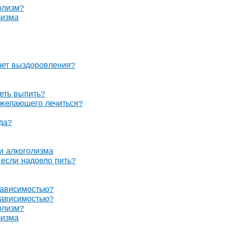
олизм?
лизма
очет выздоровления?
теть выпить?
е желающего лечиться?
гда?
 и алкоголизма
, если надоело пить?
зависимостью?
зависимостью?
олизм?
лизма