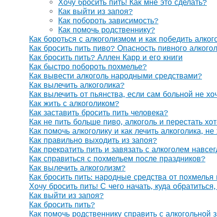
Хочу бросить пить! Как мне это сделать?
Как выйти из запоя?
Как побороть зависимость?
Как помочь родственнику?
Как бороться с алкоголизмом и как победить алког
Как бросить пить пиво? Опасность пивного алкого
Как бросить пить? Аллен Карр и его книги
Как быстро побороть похмелье?
Как вывести алкоголь народными средствами?
Как вылечить алкоголика?
Как вылечить от пьянства, если сам больной не х
Как жить с алкоголиком?
Как заставить бросить пить человека?
Как не пить больше пиво, алкоголь и перестать хо
Как помочь алкоголику и как лечить алкоголика, н
Как правильно выходить из запоя?
Как прекратить пить и завязать с алкоголем навсе
Как справиться с похмельем после праздников?
Как вылечить алкоголизм?
Как бросить пить: народные средства от похмелья
Хочу бросить пить! С чего начать, куда обратиться
Как выйти из запоя?
Как бросить пить?
Как помочь родственнику справить с алкогольной 