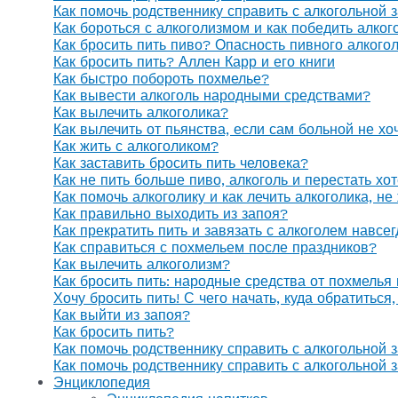
Как помочь родственнику справить с алкогольной 
Как бороться с алкоголизмом и как победить алког
Как бросить пить пиво? Опасность пивного алкого
Как бросить пить? Аллен Карр и его книги
Как быстро побороть похмелье?
Как вывести алкоголь народными средствами?
Как вылечить алкоголика?
Как вылечить от пьянства, если сам больной не х
Как жить с алкоголиком?
Как заставить бросить пить человека?
Как не пить больше пиво, алкоголь и перестать хо
Как помочь алкоголику и как лечить алкоголика, н
Как правильно выходить из запоя?
Как прекратить пить и завязать с алкоголем навсе
Как справиться с похмельем после праздников?
Как вылечить алкоголизм?
Как бросить пить: народные средства от похмелья
Хочу бросить пить! С чего начать, куда обратиться
Как выйти из запоя?
Как бросить пить?
Как помочь родственнику справить с алкогольной 
Как помочь родственнику справить с алкогольной 
Энциклопедия