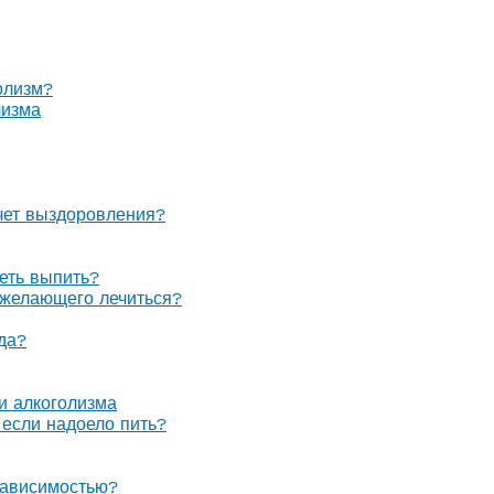
олизм?
лизма
очет выздоровления?
теть выпить?
е желающего лечиться?
гда?
 и алкоголизма
, если надоело пить?
зависимостью?