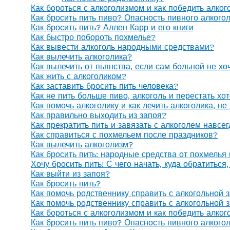
Как бороться с алкоголизмом и как победить алког
Как бросить пить пиво? Опасность пивного алкого
Как бросить пить? Аллен Карр и его книги
Как быстро побороть похмелье?
Как вывести алкоголь народными средствами?
Как вылечить алкоголика?
Как вылечить от пьянства, если сам больной не х
Как жить с алкоголиком?
Как заставить бросить пить человека?
Как не пить больше пиво, алкоголь и перестать хо
Как помочь алкоголику и как лечить алкоголика, н
Как правильно выходить из запоя?
Как прекратить пить и завязать с алкоголем навсе
Как справиться с похмельем после праздников?
Как вылечить алкоголизм?
Как бросить пить: народные средства от похмелья
Хочу бросить пить! С чего начать, куда обратиться
Как выйти из запоя?
Как бросить пить?
Как помочь родственнику справить с алкогольной 
Как помочь родственнику справить с алкогольной 
Как бороться с алкоголизмом и как победить алког
Как бросить пить пиво? Опасность пивного алкого