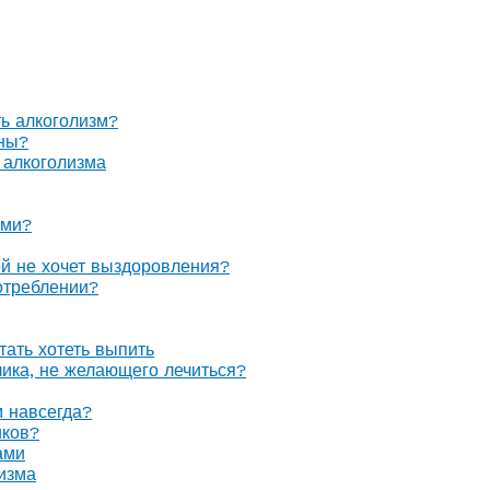
ть алкоголизм?
оны?
 алкоголизма
ами?
ой не хочет выздоровления?
отреблении?
тать хотеть выпить
олика, не желающего лечиться?
м навсегда?
иков?
ами
изма