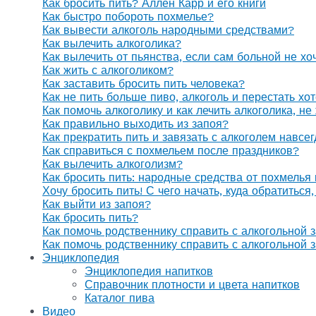
Как бросить пить? Аллен Карр и его книги
Как быстро побороть похмелье?
Как вывести алкоголь народными средствами?
Как вылечить алкоголика?
Как вылечить от пьянства, если сам больной не х
Как жить с алкоголиком?
Как заставить бросить пить человека?
Как не пить больше пиво, алкоголь и перестать хо
Как помочь алкоголику и как лечить алкоголика, н
Как правильно выходить из запоя?
Как прекратить пить и завязать с алкоголем навсе
Как справиться с похмельем после праздников?
Как вылечить алкоголизм?
Как бросить пить: народные средства от похмелья
Хочу бросить пить! С чего начать, куда обратиться
Как выйти из запоя?
Как бросить пить?
Как помочь родственнику справить с алкогольной 
Как помочь родственнику справить с алкогольной 
Энциклопедия
Энциклопедия напитков
Справочник плотности и цвета напитков
Каталог пива
Видео