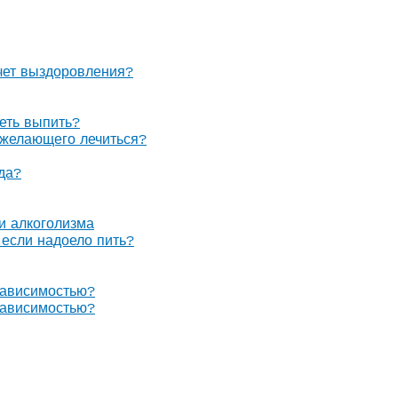
очет выздоровления?
теть выпить?
е желающего лечиться?
гда?
 и алкоголизма
, если надоело пить?
зависимостью?
зависимостью?