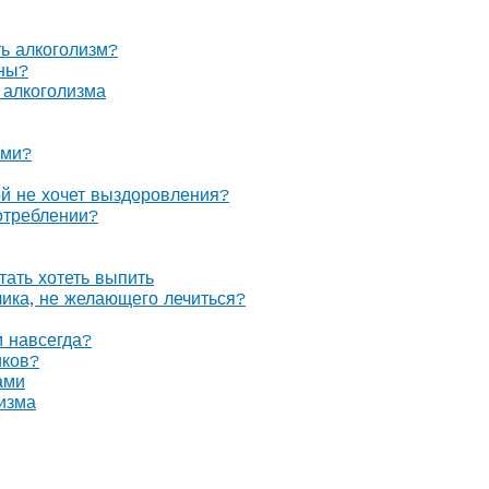
ть алкоголизм?
оны?
 алкоголизма
ами?
ой не хочет выздоровления?
отреблении?
тать хотеть выпить
олика, не желающего лечиться?
м навсегда?
иков?
ами
изма