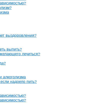
зависимостью?
олизм?
лизма
очет выздоровления?
теть выпить?
е желающего лечиться?
гда?
 и алкоголизма
, если надоело пить?
зависимостью?
зависимостью?