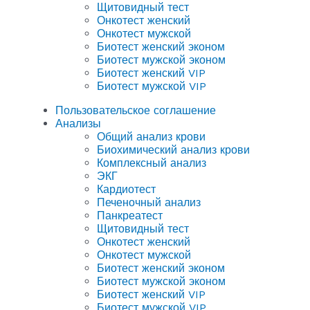
Щитовидный тест
Онкотест женский
Онкотест мужской
Биотест женский эконом
Биотест мужской эконом
Биотест женский VIP
Биотест мужской VIP
Пользовательское соглашение
Анализы
Общий анализ крови
Биохимический анализ крови
Комплексный анализ
ЭКГ
Кардиотест
Печеночный анализ
Панкреатест
Щитовидный тест
Онкотест женский
Онкотест мужской
Биотест женский эконом
Биотест мужской эконом
Биотест женский VIP
Биотест мужской VIP