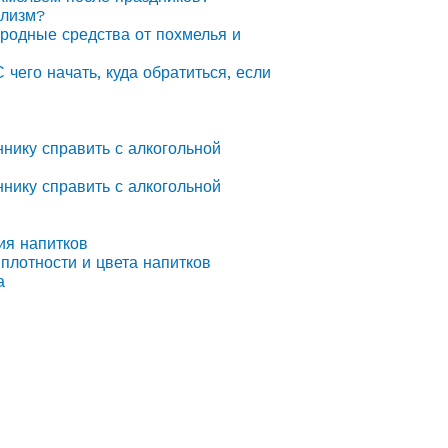
олизм?
ародные средства от похмелья и
С чего начать, куда обратиться, если
ннику справить с алкогольной
ннику справить с алкогольной
ия напитков
плотности и цвета напитков
а