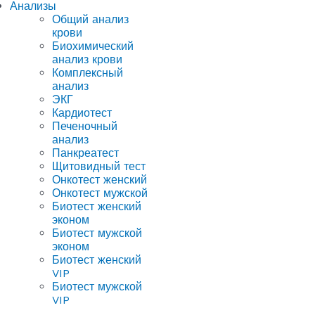
Анализы
Общий анализ
крови
Биохимический
анализ крови
Комплексный
анализ
ЭКГ
Кардиотест
Печеночный
анализ
Панкреатест
Щитовидный тест
Онкотест женский
Онкотест мужской
Биотест женский
эконом
Биотест мужской
эконом
Биотест женский
VIP
Биотест мужской
VIP