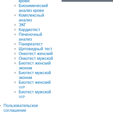
крови
Биохимический
анализ крови
Комплексный
анализ
ЭКГ
Кардиотест
Печеночный
анализ
Панкреатест
Щитовидный тест
Онкотест женский
Онкотест мужской
Биотест женский
эконом
Биотест мужской
эконом
Биотест женский
VIP
Биотест мужской
VIP
Пользовательское
соглашение