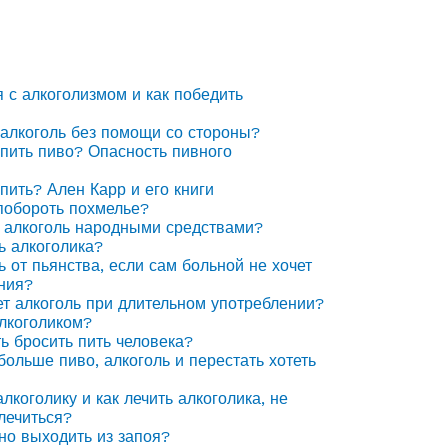
я с алкоголизмом и как победить
 алкоголь без помощи со стороны?
 пить пиво? Опасность пивного
 пить? Ален Карр и его книги
побороть похмелье?
 алкоголь народными средствами?
ь алкоголика?
ь от пьянства, если сам больной не хочет
ния?
ет алкоголь при длительном употреблении?
алкоголиком?
ть бросить пить человека?
 больше пиво, алкоголь и перестать хотеть
лкоголику и как лечить алкоголика, не
лечиться?
но выходить из запоя?