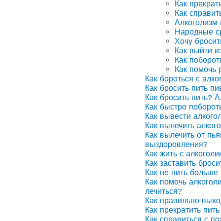
Как прекрат
Как справит
Алкоголизм
Народные ср
Хочу бросит
Как выйти и
Как поборот
Как помочь 
Как бороться с алко
Как бросить пить п
Как бросить пить? А
Как быстро поборот
Как вывести алкого
Как вылечить алког
Как вылечить от пья
выздоровления?
Как жить с алкоголи
Как заставить броси
Как не пить больше 
Как помочь алкоголи
лечиться?
Как правильно выхо
Как прекратить пить
Как справиться с п