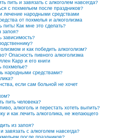
ить пить и завязать с алкоголем навсегда?
ься с похмельем после праздников?
 и лечение народными средствами
едства от похмелья и алкоголизма
ь пить! Как мне это сделать?
з запоя?
ь зависимость?
родственнику?
голизмом и как победить алкоголизм?
иво? Опасность пивного алкоголизма
ллен Карр и его книги
ь похмелье?
ль народными средствами?
олика?
нства, если сам больной не хочет
ком?
ть пить человека?
пиво, алкоголь и перестать хотеть выпить?
ку и как лечить алкоголика, не желающего
дить из запоя?
 и завязать с алкоголем навсегда?
охмельем после праздников?