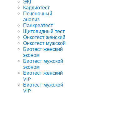
ЭКГ
Кардиотест
Печеночный
анализ
Панкреатест
Щитовидный тест
Онкотест женский
Онкотест мужской
Биотест женский
эконом
Биотест мужской
эконом
Биотест женский
VIP
Биотест мужской
VIP