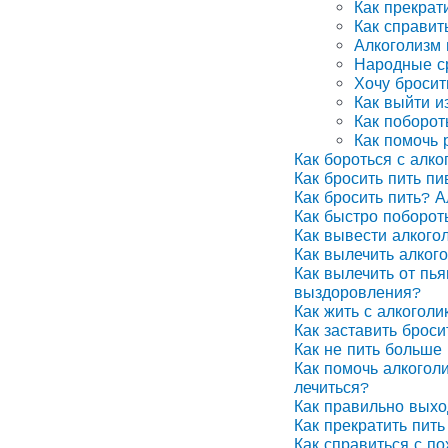
Как прекрат
Как справит
Алкоголизм
Народные ср
Хочу бросит
Как выйти и
Как поборот
Как помочь 
Как бороться с алко
Как бросить пить п
Как бросить пить? А
Как быстро поборот
Как вывести алкого
Как вылечить алког
Как вылечить от пья
выздоровления?
Как жить с алкоголи
Как заставить броси
Как не пить больше 
Как помочь алкоголи
лечиться?
Как правильно выхо
Как прекратить пить
Как справиться с п