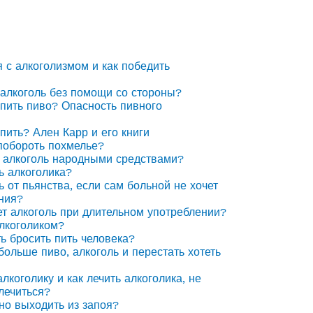
я с алкоголизмом и как победить
 алкоголь без помощи со стороны?
 пить пиво? Опасность пивного
 пить? Ален Карр и его книги
побороть похмелье?
 алкоголь народными средствами?
ь алкоголика?
ь от пьянства, если сам больной не хочет
ния?
ет алкоголь при длительном употреблении?
алкоголиком?
ть бросить пить человека?
 больше пиво, алкоголь и перестать хотеть
лкоголику и как лечить алкоголика, не
лечиться?
но выходить из запоя?