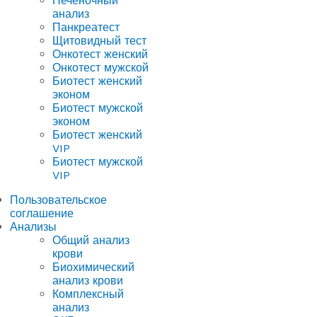
Печеночный
анализ
Панкреатест
Щитовидный тест
Онкотест женский
Онкотест мужской
Биотест женский
эконом
Биотест мужской
эконом
Биотест женский
VIP
Биотест мужской
VIP
Пользовательское
соглашение
Анализы
Общий анализ
крови
Биохимический
анализ крови
Комплексный
анализ