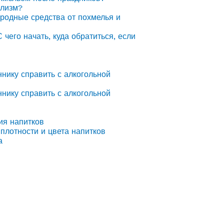
олизм?
ародные средства от похмелья и
С чего начать, куда обратиться, если
ннику справить с алкогольной
ннику справить с алкогольной
ия напитков
плотности и цвета напитков
а