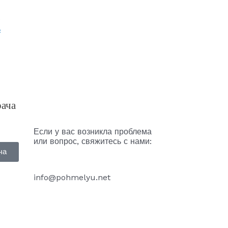
0
ь
рача
Если у вас возникла проблема
или вопрос, свяжитесь с нами:
ча
info@pohmelyu.net