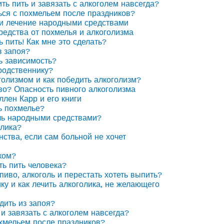
ить пить и завязать с алкоголем навсегда?
ься с похмельем после праздников?
 и лечение народными средствами
едства от похмелья и алкоголизма
ь пить! Как мне это сделать?
з запоя?
ь зависимость?
родственнику?
голизмом и как победить алкоголизм?
иво? Опасность пивного алкоголизма
ллен Карр и его книги
ь похмелье?
ль народными средствами?
олика?
нства, если сам больной не хочет
ком?
ть пить человека?
пиво, алкоголь и перестать хотеть выпить?
ку и как лечить алкоголика, не желающего
дить из запоя?
 и завязать с алкоголем навсегда?
охмельем после праздников?