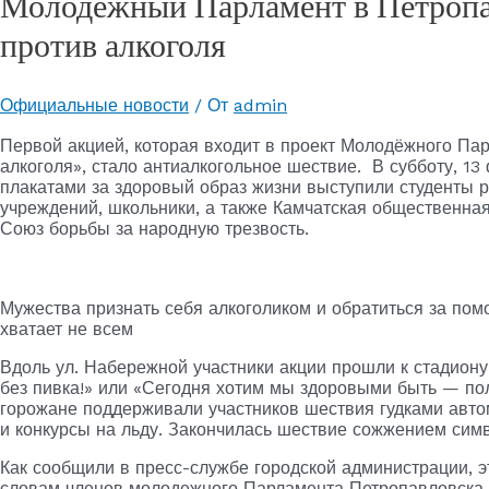
Молодежный Парламент в Петропа
против алкоголя
Официальные новости
/ От
admin
Первой акцией, которая входит в проект Молодёжного Пар
алкоголя», стало антиалкогольное шествие. В субботу, 1
плакатами за здоровый образ жизни выступили студенты 
учреждений, школьники, а также Камчатская общественная 
Союз борьбы за народную трезвость.
Мужества признать себя алкоголиком и обратиться за по
хватает не всем
Вдоль ул. Набережной участники акции прошли к стадиону 
без пивка!» или «Сегодня хотим мы здоровыми быть — по
горожане поддерживали участников шествия гудками авто
и конкурсы на льду. Закончилась шествие сожжением симв
Как сообщили в пресс-службе городской администрации, э
словам членов молодежного Парламента Петропавловска-