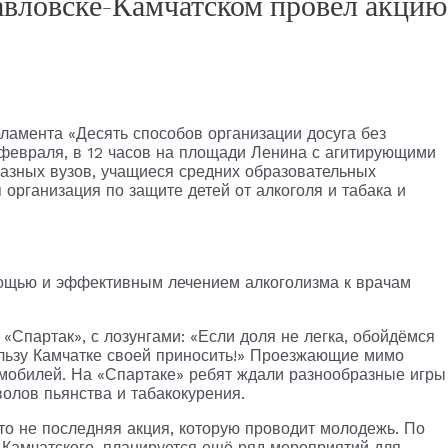
вловске-Камчатском провел акцию
ламента «Десять способов организации досуга без
3 февраля, в 12 часов на площади Ленина с агитирующими
разных вузов, учащиеся средних образовательных
организация по защите детей от алкоголя и табака и
мощью и эффективным лечением алкоголизма к врачам
«Спартак», с лозунгами: «Если доля не легка, обойдёмся
льзу Камчатке своей приносить!» Проезжающие мимо
мобилей. На «Спартаке» ребят ждали разнообразные игры
олов пьянства и табакокурения.
то не последняя акция, которую проводит молодежь. По
Камчатского, планируется ещё ряд мероприятий для