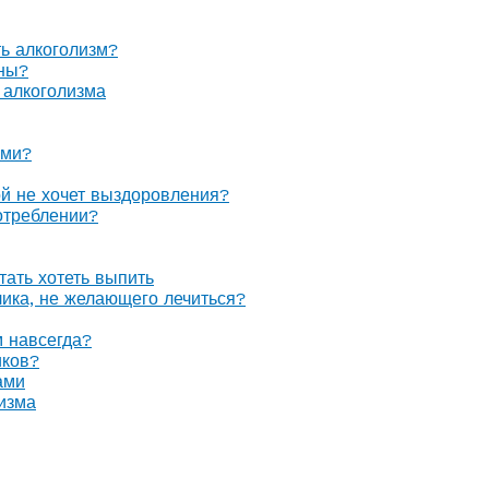
ть алкоголизм?
оны?
 алкоголизма
ами?
ой не хочет выздоровления?
отреблении?
тать хотеть выпить
олика, не желающего лечиться?
м навсегда?
иков?
ами
изма