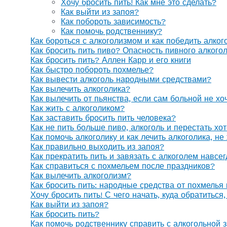
Хочу бросить пить! Как мне это сделать?
Как выйти из запоя?
Как побороть зависимость?
Как помочь родственнику?
Как бороться с алкоголизмом и как победить алког
Как бросить пить пиво? Опасность пивного алкого
Как бросить пить? Аллен Карр и его книги
Как быстро побороть похмелье?
Как вывести алкоголь народными средствами?
Как вылечить алкоголика?
Как вылечить от пьянства, если сам больной не х
Как жить с алкоголиком?
Как заставить бросить пить человека?
Как не пить больше пиво, алкоголь и перестать хо
Как помочь алкоголику и как лечить алкоголика, н
Как правильно выходить из запоя?
Как прекратить пить и завязать с алкоголем навсе
Как справиться с похмельем после праздников?
Как вылечить алкоголизм?
Как бросить пить: народные средства от похмелья
Хочу бросить пить! С чего начать, куда обратиться
Как выйти из запоя?
Как бросить пить?
Как помочь родственнику справить с алкогольной 