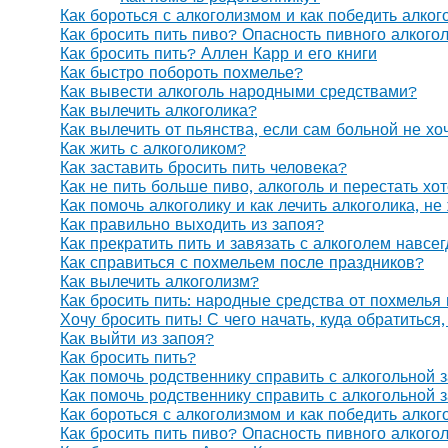
Как бороться с алкоголизмом и как победить алког
Как бросить пить пиво? Опасность пивного алкого
Как бросить пить? Аллен Карр и его книги
Как быстро побороть похмелье?
Как вывести алкоголь народными средствами?
Как вылечить алкоголика?
Как вылечить от пьянства, если сам больной не х
Как жить с алкоголиком?
Как заставить бросить пить человека?
Как не пить больше пиво, алкоголь и перестать хо
Как помочь алкоголику и как лечить алкоголика, н
Как правильно выходить из запоя?
Как прекратить пить и завязать с алкоголем навсе
Как справиться с похмельем после праздников?
Как вылечить алкоголизм?
Как бросить пить: народные средства от похмелья
Хочу бросить пить! С чего начать, куда обратиться
Как выйти из запоя?
Как бросить пить?
Как помочь родственнику справить с алкогольной 
Как помочь родственнику справить с алкогольной 
Как бороться с алкоголизмом и как победить алког
Как бросить пить пиво? Опасность пивного алкого