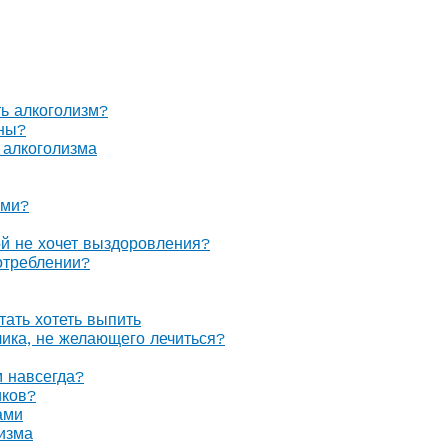
ть алкоголизм?
оны?
 алкоголизма
ами?
ой не хочет выздоровления?
отреблении?
тать хотеть выпить
олика, не желающего лечиться?
м навсегда?
иков?
ами
изма