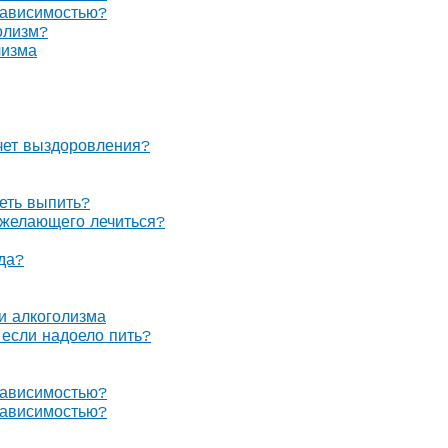
зависимостью?
олизм?
лизма
очет выздоровления?
теть выпить?
е желающего лечиться?
гда?
 и алкоголизма
, если надоело пить?
зависимостью?
зависимостью?