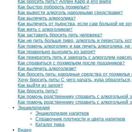
Как бросить пить? Аллен Карр и его книги
Как быстро побороть похмелье?
Как вывести алкоголь народными средствами?
Как вылечить алкоголика?
Как вылечить от пьянства, если сам больной не х
Как жить с алкоголиком?
Как заставить бросить пить человека?
Как не пить больше пиво, алкоголь и перестать хо
Как помочь алкоголику и как лечить алкоголика, н
Как правильно выходить из запоя?
Как прекратить пить и завязать с алкоголем навсе
Как справиться с похмельем после праздников?
Как вылечить алкоголизм?
Как бросить пить: народные средства от похмелья
Хочу бросить пить! С чего начать, куда обратиться
Как выйти из запоя?
Как бросить пить?
Как помочь родственнику справить с алкогольной 
Как помочь родственнику справить с алкогольной 
Энциклопедия
Энциклопедия напитков
Справочник плотности и цвета напитков
Каталог пива
Видео