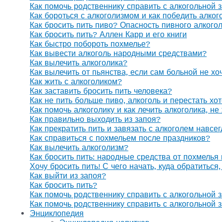
Как помочь родственнику справить с алкогольной 
Как бороться с алкоголизмом и как победить алког
Как бросить пить пиво? Опасность пивного алкого
Как бросить пить? Аллен Карр и его книги
Как быстро побороть похмелье?
Как вывести алкоголь народными средствами?
Как вылечить алкоголика?
Как вылечить от пьянства, если сам больной не х
Как жить с алкоголиком?
Как заставить бросить пить человека?
Как не пить больше пиво, алкоголь и перестать хо
Как помочь алкоголику и как лечить алкоголика, н
Как правильно выходить из запоя?
Как прекратить пить и завязать с алкоголем навсе
Как справиться с похмельем после праздников?
Как вылечить алкоголизм?
Как бросить пить: народные средства от похмелья
Хочу бросить пить! С чего начать, куда обратиться
Как выйти из запоя?
Как бросить пить?
Как помочь родственнику справить с алкогольной 
Как помочь родственнику справить с алкогольной 
Энциклопедия