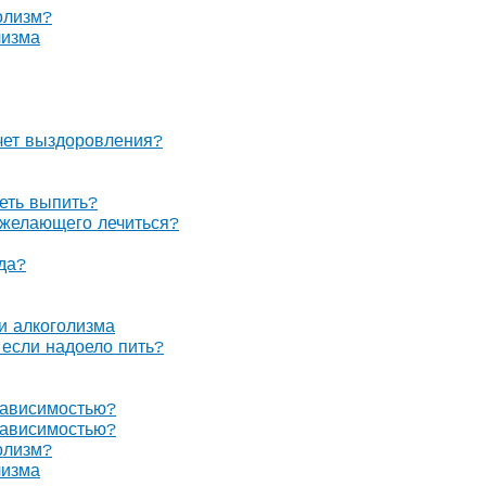
олизм?
лизма
очет выздоровления?
теть выпить?
е желающего лечиться?
гда?
 и алкоголизма
, если надоело пить?
зависимостью?
зависимостью?
олизм?
лизма