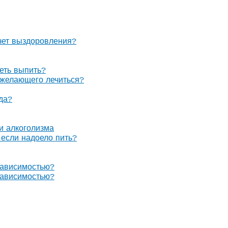
очет выздоровления?
теть выпить?
е желающего лечиться?
гда?
 и алкоголизма
, если надоело пить?
зависимостью?
зависимостью?