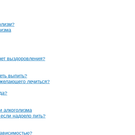
олизм?
лизма
очет выздоровления?
теть выпить?
е желающего лечиться?
гда?
 и алкоголизма
, если надоело пить?
зависимостью?