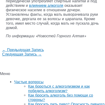
периодически употребляет спиртные напитки и под
действием и
влиянием алкоголя
оказывает
физическое насилие в отношении дочери.
Установлены факты, когда мать выворачивала руки
девочке, дергала ее за волосы и царапала. Кроме
того, имел место случай, когда мать не пускала дочь
домой.
По информации «Новостей Горного Алтая»
Навигация
←
Предыдущая Запись
по
Следующая Запись
→
записям
Меню
Частые вопросы
Как бороться с алкоголизмом и как
победить алкоголизм?
Как бросить алкоголь без помощи со
стороны?
Как бросить пить пиво? Опасность пивного