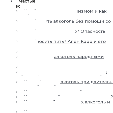
Частые
вопросы
Как бороться с алкоголизмом и как
победить алкоголизм?
Как бросить алкоголь без помощи со
стороны?
Как бросить пить пиво? Опасность
пивного алкоголизма
Как бросить пить? Ален Карр и его
книги
Как быстро побороть похмелье?
Как вывести алкоголь народными
средствами?
Как вылечить алкоголика?
Как вылечить от пьянства, если сам
больной не хочет выздоровления?
Как действует алкоголь при длитель
употреблении?
Как жить с алкоголиком?
Как заставить бросить пить человека?
Как не пить больше пиво, алкоголь и
перестать хотеть выпить
Как помочь алкоголику и как лечить