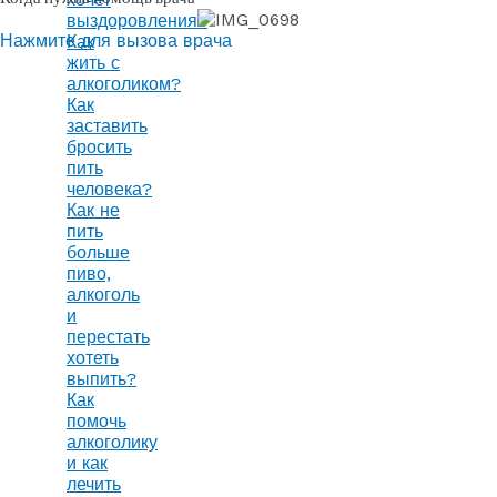
выздоровления?
Нажмите для вызова врача
Как
жить с
алкоголиком?
Как
заставить
бросить
пить
человека?
Как не
пить
больше
пиво,
алкоголь
и
перестать
хотеть
выпить?
Как
помочь
алкоголику
и как
лечить