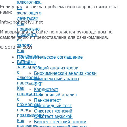
алкоголика,
Если у вас возникла проблема или вопрос, свяжитесь с
не
нами:
желающего
лечиться?
info@pohmelyu.net
Как
правильно
Информация на сайте не является руководством по
выходить
самолечению и предоставлена для ознакомления.
из
запоя?
© 2012 — 2021
Как
прекратить
Пользовательское соглашение
пить и
Анализы
завязать
Общий анализ крови
с
Биохимический анализ крови
алкоголем
Комплексный анализ
навсегда?
ЭКГ
Как
Кардиотест
справиться
Печеночный анализ
с
Панкреатест
похмельем
Щитовидный тест
после
Онкотест женский
праздников?
Онкотест мужской
Как
Биотест женский эконом
вылечить