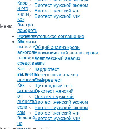
Карр
Биотест мужской эконом
и его
Биотест женский VIP
книги
Биотест мужской VIP
Как
быстро
Меню
побороть
похмелье?
Пользовательское соглашение
Как
Анализы
вывести
Общий анализ крови
алкоголь
Биохимический анализ крови
народными
Комплексный анализ
средствами?
ЭКГ
Как
Кардиотест
вылечить
Печеночный анализ
алкоголика?
Панкреатест
Как
Щитовидный тест
вылечить
Онкотест женский
от
Онкотест мужской
пьянства,
Биотест женский эконом
если
Биотест мужской эконом
сам
Биотест женский VIP
больной
Биотест мужской VIP
не
Когда нужна помощь врача
хочет