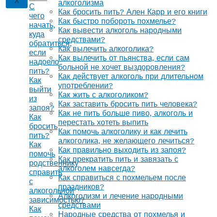
X
алкоголизма
С
Как бросить пить? Ален Карр и его книги
чего
Как быстро побороть похмелье?
начать,
Как вывести алкоголь народными
куда
средствами?
обратиться,
Как вылечить алкоголика?
если
Как вылечить от пьянства, если сам
надоело
больной не хочет выздоровления?
пить?
Как действует алкоголь при длительном
Как
употреблении?
выйти
Как жить с алкоголиком?
из
Как заставить бросить пить человека?
запоя?
Как не пить больше пиво, алкоголь и
Как
перестать хотеть выпить
бросить
Как помочь алкоголику и как лечить
пить?
алкоголика, не желающего лечиться?
Как
Как правильно выходить из запоя?
помочь
Как прекратить пить и завязать с
родственнику
алкоголем навсегда?
справить
Как справиться с похмельем после
с
праздников?
алкогольной
Алкоголизм и лечение народными
зависимостью?
средствами
Как
Народные средства от похмелья и