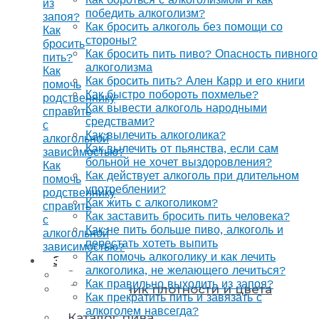
из
победить алкоголизм?
запоя?
Как бросить алкоголь без помощи со
Как
стороны?
бросить
Как бросить пить пиво? Опасность пивного
пить?
алкоголизма
Как
Как бросить пить? Ален Карр и его книги
помочь
Как быстро побороть похмелье?
родственнику
Как вывести алкоголь народными
справить
средствами?
с
Как вылечить алкоголика?
алкогольной
Как вылечить от пьянства, если сам
зависимостью?
больной не хочет выздоровления?
Как
Как действует алкоголь при длительном
помочь
употреблении?
родственнику
Как жить с алкоголиком?
справить
Как заставить бросить пить человека?
с
Как не пить больше пиво, алкоголь и
алкогольной
перестать хотеть выпить
зависимостью?
Как помочь алкоголику и как лечить
Энциклопедия
алкоголика, не желающего лечиться?
Энциклопедия напитков
Как правильно выходить из запоя?
Справочник плотности и цвета
Как прекратить пить и завязать с
напитков
алкоголем навсегда?
Каталог пива