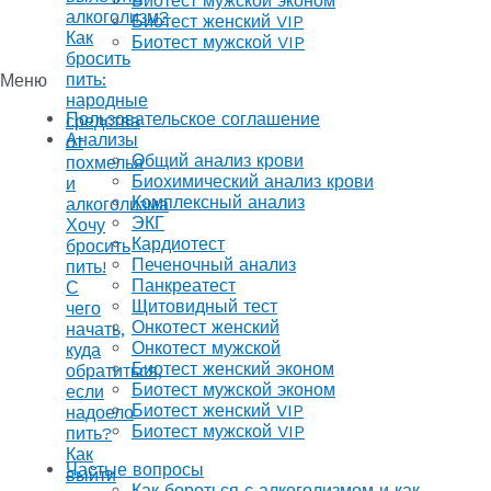
Биотест мужской эконом
алкоголизм?
Биотест женский VIP
Как
Биотест мужской VIP
бросить
пить:
Меню
народные
Пользовательское соглашение
средства
Анализы
от
Общий анализ крови
похмелья
Биохимический анализ крови
и
Комплексный анализ
алкоголизма
ЭКГ
Хочу
Кардиотест
бросить
Печеночный анализ
пить!
Панкреатест
С
Щитовидный тест
чего
Онкотест женский
начать,
Онкотест мужской
куда
Биотест женский эконом
обратиться,
Биотест мужской эконом
если
Биотест женский VIP
надоело
Биотест мужской VIP
пить?
Как
Частые вопросы
выйти
Как бороться с алкоголизмом и как