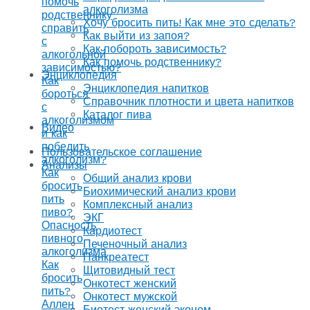
помочь
алкоголизма
родственнику
Хочу бросить пить! Как мне это сделать?
справить
Как выйти из запоя?
с
Как побороть зависимость?
алкогольной
Как помочь родственнику?
зависимостью?
Энциклопедия
Как
Энциклопедия напитков
бороться
Справочник плотности и цвета напитков
с
Каталог пива
алкоголизмом
Видео
и как
победить
Пользовательское соглашение
алкоголизм?
Анализы
Как
Общий анализ крови
бросить
Биохимический анализ крови
пить
Комплексный анализ
пиво?
ЭКГ
Опасность
Кардиотест
пивного
Печеночный анализ
алкоголизма
Панкреатест
Как
Щитовидный тест
бросить
Онкотест женский
пить?
Онкотест мужской
Аллен
Биотест женский эконом