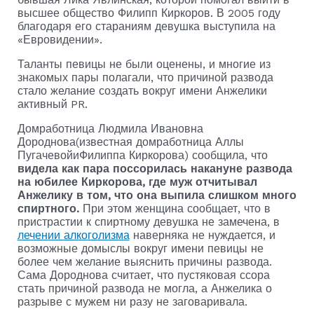
высшее общество Филипп Киркоров. В 2005 году
благодаря его стараниям девушка выступила на
«Евровидении».
Таланты певицы не были оценены, и многие из
знакомых пары полагали, что причиной развода
стало желание создать вокруг имени Анжелики
активный PR.
Домработница Людмила Ивановна
Дороднова(известная домработница Аллы
ПугачевойиФилиппа Киркорова) сообщила, что
видела как пара поссорилась накануне развода
на юбилее Киркорова, где муж отчитывал
Анжелику в том, что она выпила слишком много
спиртного.
При этом женщина сообщает, что в
пристрастии к спиртному девушка не замечена, в
лечении алкоголизма
наверняка не нуждается, и
возможные домыслы вокруг имени певицы не
более чем желание выяснить причины развода.
Сама Дороднова считает, что пустяковая ссора
стать причиной развода не могла, а Анжелика о
разрыве с мужем ни разу не заговаривала.