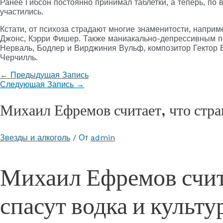
Ранее Гибсон постоянно принимал таблетки, а теперь, по 
участились.
Кстати, от психоза страдают многие знаменитости, наприм
Джонс, Кэрри Фишер. Также маниакально-депрессивным пс
Нерваль, Бодлер и Вирджиния Вульф, композитор Гектор Б
Черчилль.
←
Предыдущая Запись
Следующая Запись
→
Михаил Ефремов считает, что стран
Звезды и алкоголь
/ От
admin
Михаил Ефремов счита
спасут водка и культу