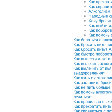
Как прекрат
Как справит
Алкоголизм
Народные ср
Хочу бросит
Как выйти и
Как поборот
Как помочь 
Как бороться с алко
Как бросить пить п
Как бросить пить? А
Как быстро поборот
Как вывести алкого
Как вылечить алког
Как вылечить от пья
выздоровления?
Как жить с алкоголи
Как заставить броси
Как не пить больше 
Как помочь алкоголи
лечиться?
Как правильно выхо
Как прекратить пить
Как справиться с п