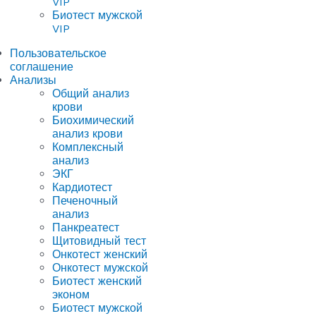
VIP
Биотест мужской
VIP
Пользовательское
соглашение
Анализы
Общий анализ
крови
Биохимический
анализ крови
Комплексный
анализ
ЭКГ
Кардиотест
Печеночный
анализ
Панкреатест
Щитовидный тест
Онкотест женский
Онкотест мужской
Биотест женский
эконом
Биотест мужской