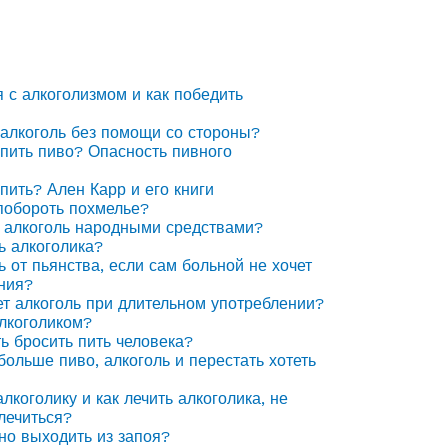
я с алкоголизмом и как победить
 алкоголь без помощи со стороны?
 пить пиво? Опасность пивного
 пить? Ален Карр и его книги
побороть похмелье?
 алкоголь народными средствами?
ь алкоголика?
ь от пьянства, если сам больной не хочет
ния?
ет алкоголь при длительном употреблении?
алкоголиком?
ть бросить пить человека?
 больше пиво, алкоголь и перестать хотеть
лкоголику и как лечить алкоголика, не
лечиться?
но выходить из запоя?