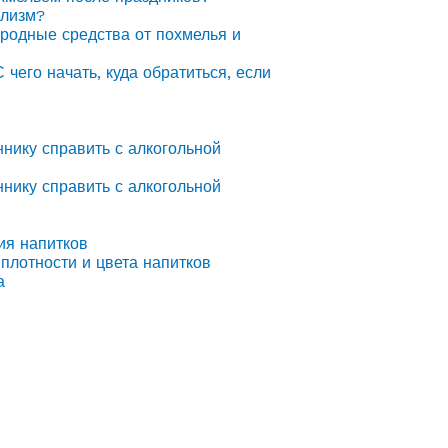
олизм?
ародные средства от похмелья и
С чего начать, куда обратиться, если
ннику справить с алкогольной
ннику справить с алкогольной
ия напитков
плотности и цвета напитков
а