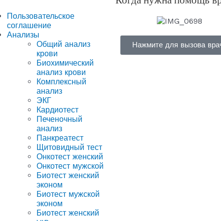
Пользовательское
соглашение
Анализы
Общий анализ
Нажмите для вызова вра
крови
Биохимический
анализ крови
Комплексный
анализ
ЭКГ
Кардиотест
Печеночный
анализ
Панкреатест
Щитовидный тест
Онкотест женский
Онкотест мужской
Биотест женский
эконом
Биотест мужской
эконом
Биотест женский