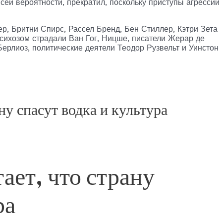
всей вероятности, прекратил, поскольку приступы агрессии
ер, Бритни Спирс, Рассел Бренд, Бен Стиллер, Кэтри Зета
ихозом страдали Ван Гог, Ницше, писатели Жерар де
ерлиоз, политические деятели Теодор Рузвельт и Уинстон
у спасут водка и культура
ет, что страну
ра