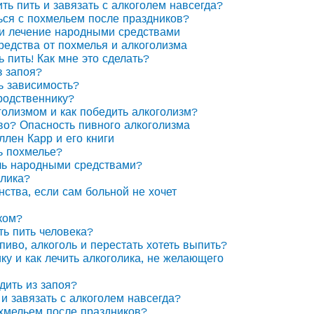
ить пить и завязать с алкоголем навсегда?
ься с похмельем после праздников?
 и лечение народными средствами
едства от похмелья и алкоголизма
ь пить! Как мне это сделать?
з запоя?
ь зависимость?
родственнику?
голизмом и как победить алкоголизм?
иво? Опасность пивного алкоголизма
ллен Карр и его книги
ь похмелье?
ль народными средствами?
олика?
нства, если сам больной не хочет
ком?
ть пить человека?
пиво, алкоголь и перестать хотеть выпить?
ку и как лечить алкоголика, не желающего
дить из запоя?
 и завязать с алкоголем навсегда?
охмельем после праздников?