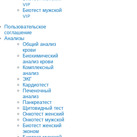
VIP
Биотест мужской
VIP
Пользовательское
соглашение
Анализы
Общий анализ
крови
Биохимический
анализ крови
Комплексный
анализ
ЭКГ
Кардиотест
Печеночный
анализ
Панкреатест
Щитовидный тест
Онкотест женский
Онкотест мужской
Биотест женский
эконом