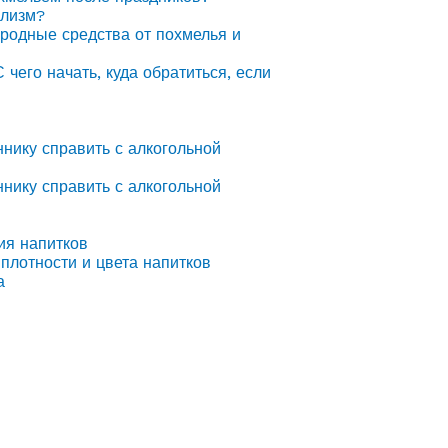
олизм?
ародные средства от похмелья и
С чего начать, куда обратиться, если
ннику справить с алкогольной
ннику справить с алкогольной
ия напитков
плотности и цвета напитков
а