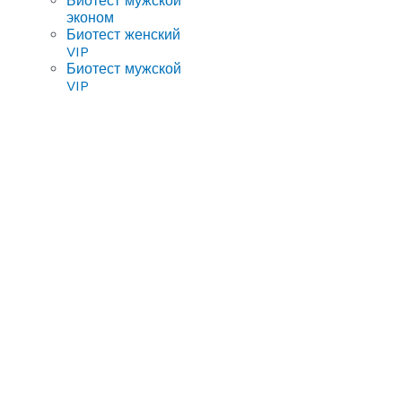
Биотест мужской
эконом
Биотест женский
VIP
Биотест мужской
VIP