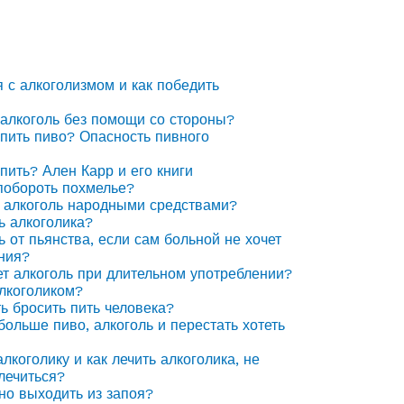
я с алкоголизмом и как победить
 алкоголь без помощи со стороны?
 пить пиво? Опасность пивного
 пить? Ален Карр и его книги
побороть похмелье?
 алкоголь народными средствами?
ь алкоголика?
ь от пьянства, если сам больной не хочет
ния?
ет алкоголь при длительном употреблении?
алкоголиком?
ть бросить пить человека?
 больше пиво, алкоголь и перестать хотеть
лкоголику и как лечить алкоголика, не
лечиться?
но выходить из запоя?