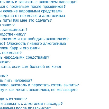
ить пить и завязать с алкоголем навсегда?
ься с похмельем после праздников?
 и лечение народными средствами
едства от похмелья и алкоголизма
ь пить! Как мне это сделать?
з запоя?
ь зависимость?
родственнику?
голизмом и как победить алкоголизм?
иво? Опасность пивного алкоголизма
ллен Карр и его книги
ь похмелье?
ль народными средствами?
олика?
нства, если сам больной не хочет
ком?
ть пить человека?
пиво, алкоголь и перестать хотеть выпить?
ку и как лечить алкоголика, не желающего
дить из запоя?
 и завязать с алкоголем навсегда?
охмельем после праздников?