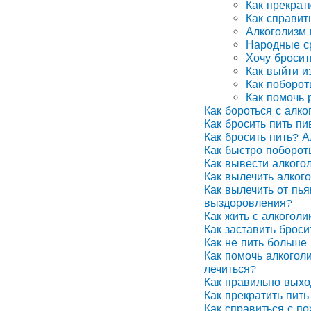
Как прекрат
Как справит
Алкоголизм
Народные ср
Хочу бросит
Как выйти и
Как поборот
Как помочь 
Как бороться с алко
Как бросить пить п
Как бросить пить? А
Как быстро поборот
Как вывести алкого
Как вылечить алког
Как вылечить от пья
выздоровления?
Как жить с алкоголи
Как заставить броси
Как не пить больше 
Как помочь алкоголи
лечиться?
Как правильно выхо
Как прекратить пить
Как справиться с п