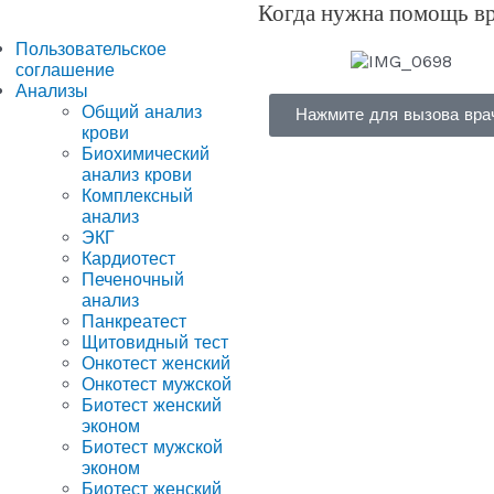
Когда нужна помощь в
Пользовательское
соглашение
Анализы
Общий анализ
Нажмите для вызова вра
крови
Биохимический
анализ крови
Комплексный
анализ
ЭКГ
Кардиотест
Печеночный
анализ
Панкреатест
Щитовидный тест
Онкотест женский
Онкотест мужской
Биотест женский
эконом
Биотест мужской
эконом
Биотест женский