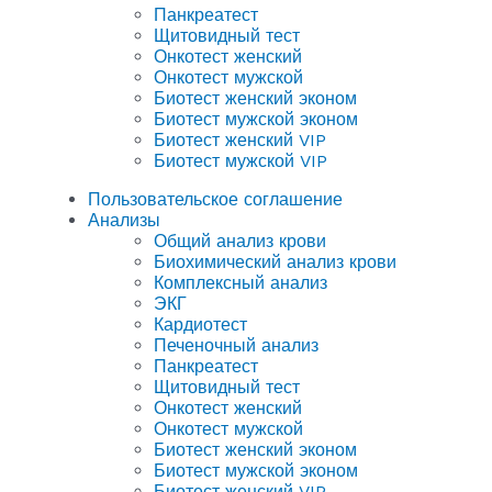
Панкреатест
Щитовидный тест
Онкотест женский
Онкотест мужской
Биотест женский эконом
Биотест мужской эконом
Биотест женский VIP
Биотест мужской VIP
Пользовательское соглашение
Анализы
Общий анализ крови
Биохимический анализ крови
Комплексный анализ
ЭКГ
Кардиотест
Печеночный анализ
Панкреатест
Щитовидный тест
Онкотест женский
Онкотест мужской
Биотест женский эконом
Биотест мужской эконом
Биотест женский VIP