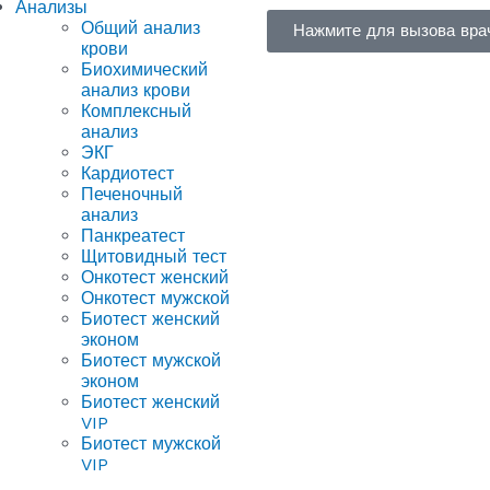
Анализы
Общий анализ
Нажмите для вызова вра
крови
Биохимический
анализ крови
Комплексный
анализ
ЭКГ
Кардиотест
Печеночный
анализ
Панкреатест
Щитовидный тест
Онкотест женский
Онкотест мужской
Биотест женский
эконом
Биотест мужской
эконом
Биотест женский
VIP
Биотест мужской
VIP