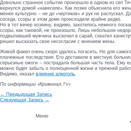
Довольно странное событие произошло в одном из сел Тяче
вернулся домой «навеселе». Как позже объяснила его жен
менее культурно – не до «чертиков» и рук не распускал. 
соседи, ссоры в этом доме происходили крайне редко.
Но в тот вечер хозяину, видимо, захотелось немного поск
ссоры, как таковой, не произошло. Лишь небольшое недор
подвыпивший мужчина выскочил в сарай, схватил канистру
решил высказать свое несогласие с мнением жены.
Живой факел очень скоро удалось погасить. Но для самого
плачевные последствия. Его доставили в местную больниц
серьезные ожоги – пострадала большая часть тела. Ему ещ
можно будет забыть о полноценной жизни и прежней работ
Видимо, оказал
влияние алкоголь
.
По информации «Криминал.TV»
←
Предыдущая Запись
Следующая Запись
→
Меню