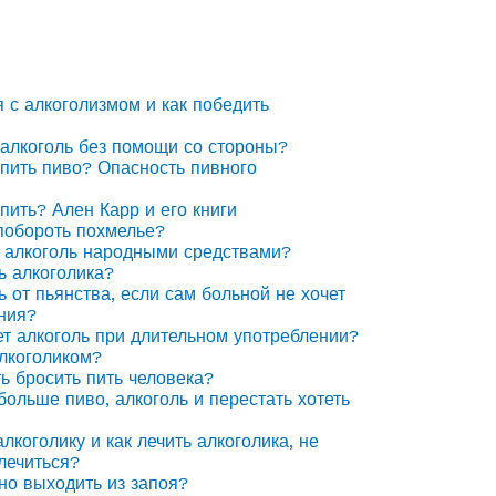
я с алкоголизмом и как победить
 алкоголь без помощи со стороны?
 пить пиво? Опасность пивного
 пить? Ален Карр и его книги
побороть похмелье?
 алкоголь народными средствами?
ь алкоголика?
ь от пьянства, если сам больной не хочет
ния?
ет алкоголь при длительном употреблении?
алкоголиком?
ть бросить пить человека?
 больше пиво, алкоголь и перестать хотеть
лкоголику и как лечить алкоголика, не
лечиться?
но выходить из запоя?