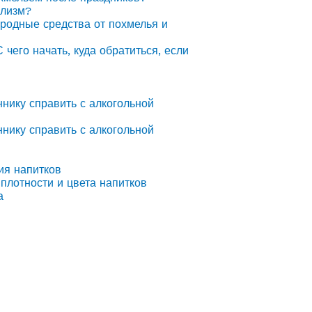
олизм?
ародные средства от похмелья и
С чего начать, куда обратиться, если
ннику справить с алкогольной
ннику справить с алкогольной
ия напитков
плотности и цвета напитков
а