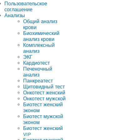
Пользовательское
соглашение
Анализы
Общий анализ
крови
Биохимический
анализ крови
Комплексный
анализ
ЭКГ
Кардиотест
Печеночный
анализ
Панкреатест
Щитовидный тест
Онкотест женский
Онкотест мужской
Биотест женский
эконом
Биотест мужской
эконом
Биотест женский
VIP