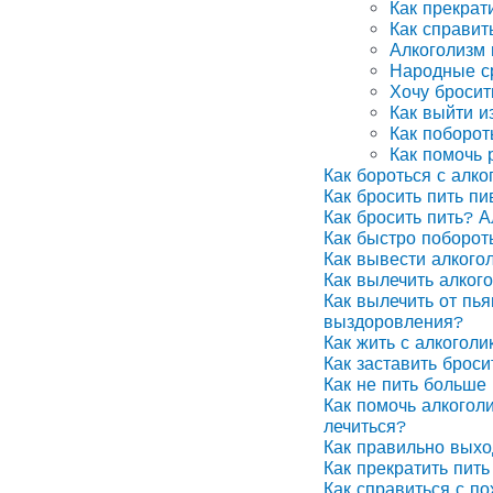
Как прекрат
Как справит
Алкоголизм
Народные ср
Хочу бросит
Как выйти и
Как поборот
Как помочь 
Как бороться с алко
Как бросить пить п
Как бросить пить? А
Как быстро поборот
Как вывести алкого
Как вылечить алког
Как вылечить от пья
выздоровления?
Как жить с алкоголи
Как заставить броси
Как не пить больше 
Как помочь алкоголи
лечиться?
Как правильно выхо
Как прекратить пить
Как справиться с п