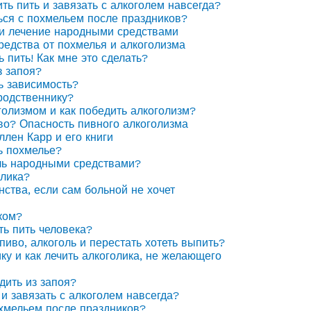
ить пить и завязать с алкоголем навсегда?
ься с похмельем после праздников?
 и лечение народными средствами
едства от похмелья и алкоголизма
ь пить! Как мне это сделать?
з запоя?
ь зависимость?
родственнику?
голизмом и как победить алкоголизм?
иво? Опасность пивного алкоголизма
ллен Карр и его книги
ь похмелье?
ль народными средствами?
олика?
нства, если сам больной не хочет
ком?
ть пить человека?
пиво, алкоголь и перестать хотеть выпить?
ку и как лечить алкоголика, не желающего
дить из запоя?
 и завязать с алкоголем навсегда?
охмельем после праздников?