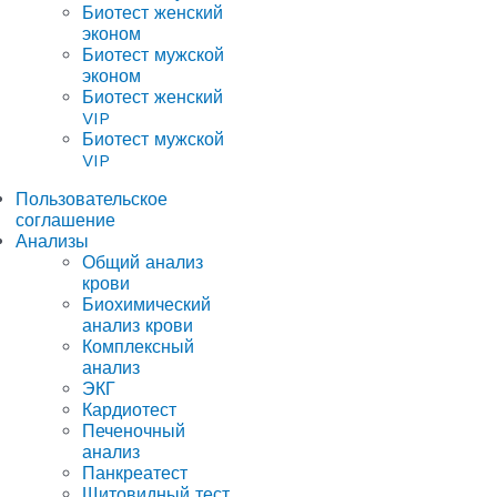
Биотест женский
эконом
Биотест мужской
эконом
Биотест женский
VIP
Биотест мужской
VIP
Пользовательское
соглашение
Анализы
Общий анализ
крови
Биохимический
анализ крови
Комплексный
анализ
ЭКГ
Кардиотест
Печеночный
анализ
Панкреатест
Щитовидный тест