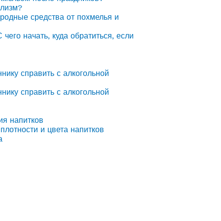
олизм?
ародные средства от похмелья и
С чего начать, куда обратиться, если
ннику справить с алкогольной
ннику справить с алкогольной
ия напитков
плотности и цвета напитков
а