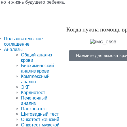
 но и жизнь будущего ребенка.
Когда нужна помощь в
Пользовательское
соглашение
Анализы
Общий анализ
Нажмите для вызова вра
крови
Биохимический
анализ крови
Комплексный
анализ
ЭКГ
Кардиотест
Печеночный
анализ
Панкреатест
Щитовидный тест
Онкотест женский
Онкотест мужской