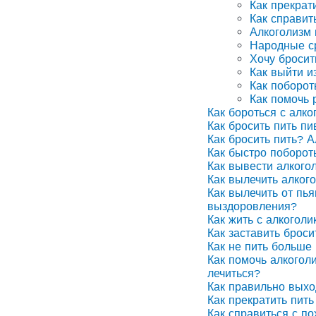
Как прекрат
Как справит
Алкоголизм
Народные ср
Хочу бросит
Как выйти и
Как поборот
Как помочь 
Как бороться с алко
Как бросить пить п
Как бросить пить? А
Как быстро поборот
Как вывести алкого
Как вылечить алког
Как вылечить от пья
выздоровления?
Как жить с алкоголи
Как заставить броси
Как не пить больше 
Как помочь алкоголи
лечиться?
Как правильно выхо
Как прекратить пить
Как справиться с п