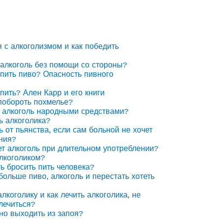
я с алкоголизмом и как победить
 алкоголь без помощи со стороны?
 пить пиво? Опасность пивного
 пить? Ален Карр и его книги
побороть похмелье?
 алкоголь народными средствами?
ь алкоголика?
ь от пьянства, если сам больной не хочет
ния?
ет алкоголь при длительном употреблении?
алкоголиком?
ть бросить пить человека?
 больше пиво, алкоголь и перестать хотеть
лкоголику и как лечить алкоголика, не
лечиться?
но выходить из запоя?