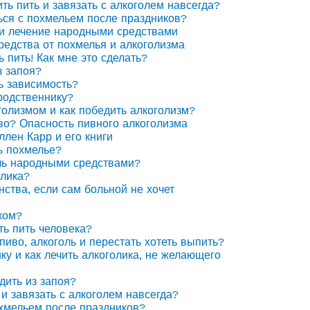
ить пить и завязать с алкоголем навсегда?
ься с похмельем после праздников?
 и лечение народными средствами
едства от похмелья и алкоголизма
ь пить! Как мне это сделать?
з запоя?
ь зависимость?
родственнику?
голизмом и как победить алкоголизм?
иво? Опасность пивного алкоголизма
ллен Карр и его книги
ь похмелье?
ль народными средствами?
олика?
нства, если сам больной не хочет
ком?
ть пить человека?
пиво, алкоголь и перестать хотеть выпить?
ку и как лечить алкоголика, не желающего
дить из запоя?
 и завязать с алкоголем навсегда?
охмельем после праздников?