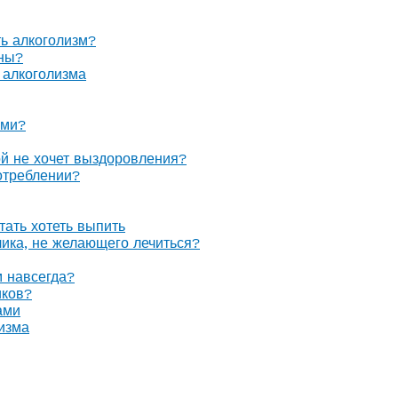
ть алкоголизм?
оны?
 алкоголизма
ами?
ой не хочет выздоровления?
отреблении?
тать хотеть выпить
олика, не желающего лечиться?
м навсегда?
иков?
ами
изма