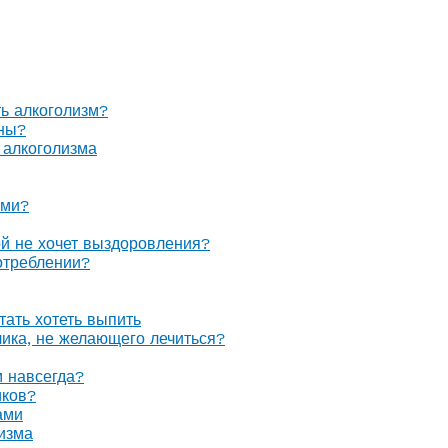
ть алкоголизм?
оны?
 алкоголизма
ами?
ой не хочет выздоровления?
отреблении?
тать хотеть выпить
олика, не желающего лечиться?
м навсегда?
иков?
ами
изма