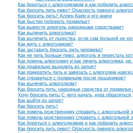
Как бороться с алкоголизмом и как победить алког
Как бросить пить пиво? Опасность пивного алкого
Как бросить пить? Аллен Карр и его книги
Как быстро побороть похмелье?
Как вывести алкоголь народными средствами?
Как вылечить алкоголика?
Как вылечить от пьянства, если сам больной не х
Как жить с алкоголиком?
Как заставить бросить пить человека?
Как не пить больше пиво, алкоголь и перестать хо
Как помочь алкоголику и как лечить алкоголика, н
Как правильно выходить из запоя?
Как прекратить пить и завязать с алкоголем навсе
Как справиться с похмельем после праздников?
Как вылечить алкоголизм?
Как бросить пить: народные средства от похмелья
Хочу бросить пить! С чего начать, куда обратиться
Как выйти из запоя?
Как бросить пить?
Как помочь родственнику справить с алкогольной 
Как помочь родственнику справить с алкогольной 
Как бороться с алкоголизмом и как победить алког
Как бросить пить пиво? Опасность пивного алкого