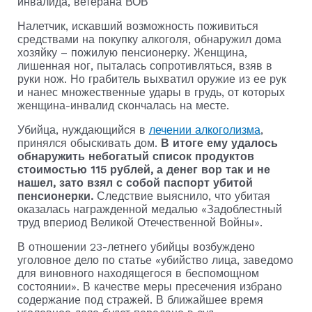
Налетчик, искавший возможность поживиться
средствами на покупку алкоголя, обнаружил дома
хозяйку – пожилую пенсионерку. Женщина,
лишенная ног, пыталась сопротивляться, взяв в
руки нож. Но грабитель выхватил оружие из ее рук
и нанес множественные удары в грудь, от которых
женщина-инвалид скончалась на месте.
Убийца, нуждающийся в
лечении алкоголизма
,
принялся обыскивать дом.
В итоге ему удалось
обнаружить небогатый список продуктов
стоимостью 115 рублей, а денег вор так и не
нашел, зато взял с собой паспорт убитой
пенсионерки.
Следствие выяснило, что убитая
оказалась награжденной медалью «Задоблестный
труд впериод Великой Отечественной Войны».
В отношении 23-летнего убийцы возбуждено
уголовное дело по статье «убийство лица, заведомо
для виновного находящегося в беспомощном
состоянии». В качестве меры пресечения избрано
содержание под стражей. В ближайшее время