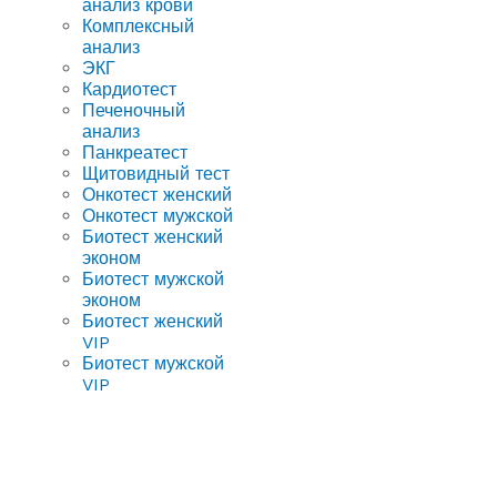
анализ крови
Комплексный
анализ
ЭКГ
Кардиотест
Печеночный
анализ
Панкреатест
Щитовидный тест
Онкотест женский
Онкотест мужской
Биотест женский
эконом
Биотест мужской
эконом
Биотест женский
VIP
Биотест мужской
VIP