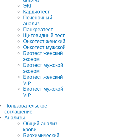
ЭКГ
Кардиотест
Печеночный
анализ
Панкреатест
Щитовидный тест
Онкотест женский
Онкотест мужской
Биотест женский
эконом
Биотест мужской
эконом
Биотест женский
VIP
Биотест мужской
VIP
Пользовательское
соглашение
Анализы
Общий анализ
крови
Биохимический