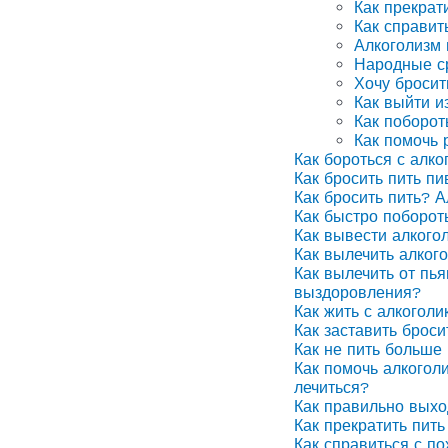
Как прекрат
Как справит
Алкоголизм
Народные ср
Хочу бросит
Как выйти и
Как поборот
Как помочь 
Как бороться с алко
Как бросить пить п
Как бросить пить? А
Как быстро поборот
Как вывести алкого
Как вылечить алког
Как вылечить от пья
выздоровления?
Как жить с алкоголи
Как заставить броси
Как не пить больше 
Как помочь алкоголи
лечиться?
Как правильно выхо
Как прекратить пить
Как справиться с п