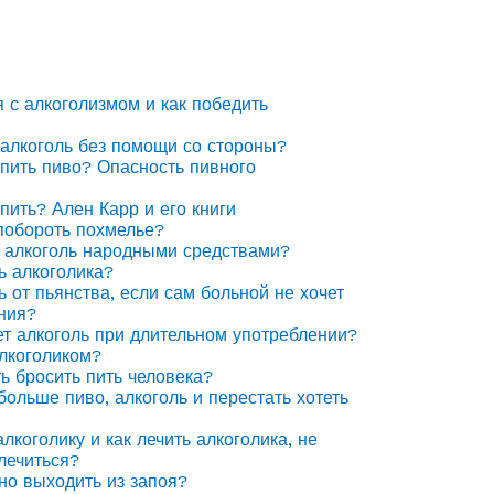
я с алкоголизмом и как победить
 алкоголь без помощи со стороны?
 пить пиво? Опасность пивного
 пить? Ален Карр и его книги
побороть похмелье?
 алкоголь народными средствами?
ь алкоголика?
ь от пьянства, если сам больной не хочет
ния?
ет алкоголь при длительном употреблении?
алкоголиком?
ть бросить пить человека?
 больше пиво, алкоголь и перестать хотеть
лкоголику и как лечить алкоголика, не
лечиться?
но выходить из запоя?