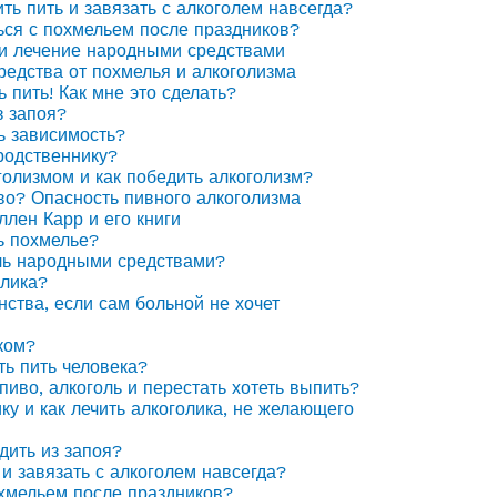
ить пить и завязать с алкоголем навсегда?
ься с похмельем после праздников?
 и лечение народными средствами
едства от похмелья и алкоголизма
ь пить! Как мне это сделать?
з запоя?
ь зависимость?
родственнику?
голизмом и как победить алкоголизм?
иво? Опасность пивного алкоголизма
ллен Карр и его книги
ь похмелье?
ль народными средствами?
олика?
нства, если сам больной не хочет
ком?
ть пить человека?
пиво, алкоголь и перестать хотеть выпить?
ку и как лечить алкоголика, не желающего
дить из запоя?
 и завязать с алкоголем навсегда?
охмельем после праздников?