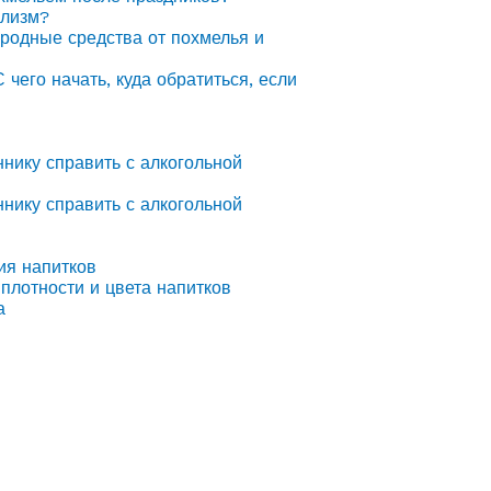
олизм?
ародные средства от похмелья и
С чего начать, куда обратиться, если
ннику справить с алкогольной
ннику справить с алкогольной
ия напитков
плотности и цвета напитков
а