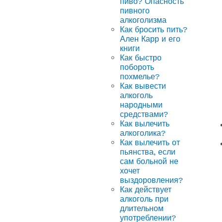
пиво? Опасность
пивного
алкоголизма
Как бросить пить?
Ален Карр и его
книги
Как быстро
побороть
похмелье?
Как вывести
алкоголь
народными
средствами?
Как вылечить
алкоголика?
Как вылечить от
пьянства, если
сам больной не
хочет
выздоровления?
Как действует
алкоголь при
длительном
употреблении?