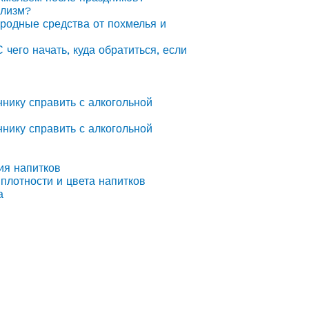
олизм?
ародные средства от похмелья и
С чего начать, куда обратиться, если
ннику справить с алкогольной
ннику справить с алкогольной
ия напитков
плотности и цвета напитков
а