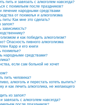
ить пить и завязать с алкоголем навсегда?
ься с похмельем после праздников?
 и лечение народными средствами
едства от похмелья и алкоголизма
ь пить! Как мне это сделать?
з запоя?
ь зависимость?
родственнику?
голизмом и как победить алкоголизм?
иво? Опасность пивного алкоголизма
ллен Карр и его книги
ь похмелье?
ль народными средствами?
олика?
нства, если сам больной не хочет
ком?
ть пить человека?
пиво, алкоголь и перестать хотеть выпить?
ку и как лечить алкоголика, не желающего
дить из запоя?
 и завязать с алкоголем навсегда?
охмельем после праздников?