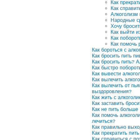
Как прекрат
Как справит
Алкоголизм
Народные ср
Хочу бросит
Как выйти и
Как поборот
Как помочь 
Как бороться с алко
Как бросить пить п
Как бросить пить? А
Как быстро поборот
Как вывести алкого
Как вылечить алког
Как вылечить от пья
выздоровления?
Как жить с алкоголи
Как заставить броси
Как не пить больше 
Как помочь алкоголи
лечиться?
Как правильно выхо
Как прекратить пить
Как справиться с п