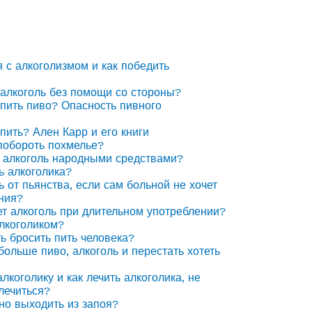
я с алкоголизмом и как победить
 алкоголь без помощи со стороны?
 пить пиво? Опасность пивного
 пить? Ален Карр и его книги
побороть похмелье?
 алкоголь народными средствами?
ь алкоголика?
ь от пьянства, если сам больной не хочет
ния?
ет алкоголь при длительном употреблении?
алкоголиком?
ть бросить пить человека?
 больше пиво, алкоголь и перестать хотеть
лкоголику и как лечить алкоголика, не
лечиться?
но выходить из запоя?