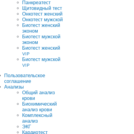
Панкреатест
Щитовидный тест
Онкотест женский
Онкотест мужской
Биотест женский
эконом
Биотест мужской
эконом
Биотест женский
VIP
Биотест мужской
VIP
Пользовательское
соглашение
Анализы
Общий анализ
крови
Биохимический
анализ крови
Комплексный
анализ
ЭКГ
Кардиотест