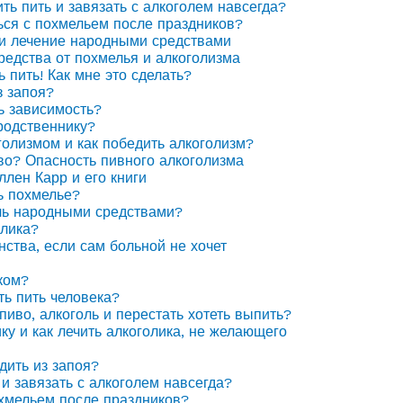
ить пить и завязать с алкоголем навсегда?
ься с похмельем после праздников?
 и лечение народными средствами
едства от похмелья и алкоголизма
ь пить! Как мне это сделать?
з запоя?
ь зависимость?
родственнику?
голизмом и как победить алкоголизм?
иво? Опасность пивного алкоголизма
ллен Карр и его книги
ь похмелье?
ль народными средствами?
олика?
нства, если сам больной не хочет
ком?
ть пить человека?
пиво, алкоголь и перестать хотеть выпить?
ку и как лечить алкоголика, не желающего
дить из запоя?
 и завязать с алкоголем навсегда?
охмельем после праздников?