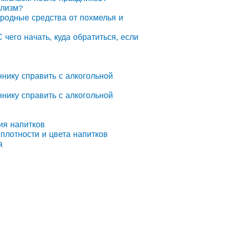
олизм?
ародные средства от похмелья и
С чего начать, куда обратиться, если
ннику справить с алкогольной
ннику справить с алкогольной
ия напитков
плотности и цвета напитков
а