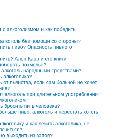
я с алкоголизмом и как победить
 алкоголь без помощи со стороны?
 пить пиво? Опасность пивного
 пить? Ален Карр и его книги
побороть похмелье?
 алкоголь народными средствами?
ь алкоголика?
ь от пьянства, если сам больной не хочет
ния?
ет алкоголь при длительном употреблении?
алкоголиком?
ть бросить пить человека?
 больше пиво, алкоголь и перестать хотеть
лкоголику и как лечить алкоголика, не
лечиться?
но выходить из запоя?