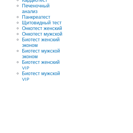
Кардиотест
Печеночный
анализ
Панкреатест
Щитовидный тест
Онкотест женский
Онкотест мужской
Биотест женский
эконом
Биотест мужской
эконом
Биотест женский
VIP
Биотест мужской
VIP