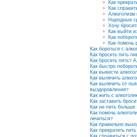
Как прекрат
Как справит
Алкоголизм
Народные ср
Хочу бросит
Как выйти и
Как поборот
Как помочь 
Как бороться с алко
Как бросить пить п
Как бросить пить? А
Как быстро поборот
Как вывести алкого
Как вылечить алког
Как вылечить от пья
выздоровления?
Как жить с алкоголи
Как заставить броси
Как не пить больше 
Как помочь алкоголи
лечиться?
Как правильно выхо
Как прекратить пить
Как справиться с п