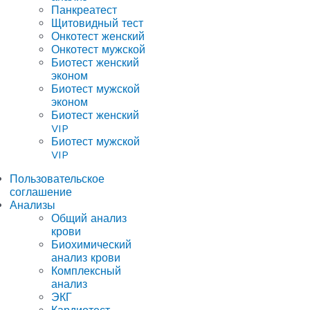
Панкреатест
Щитовидный тест
Онкотест женский
Онкотест мужской
Биотест женский
эконом
Биотест мужской
эконом
Биотест женский
VIP
Биотест мужской
VIP
Пользовательское
соглашение
Анализы
Общий анализ
крови
Биохимический
анализ крови
Комплексный
анализ
ЭКГ