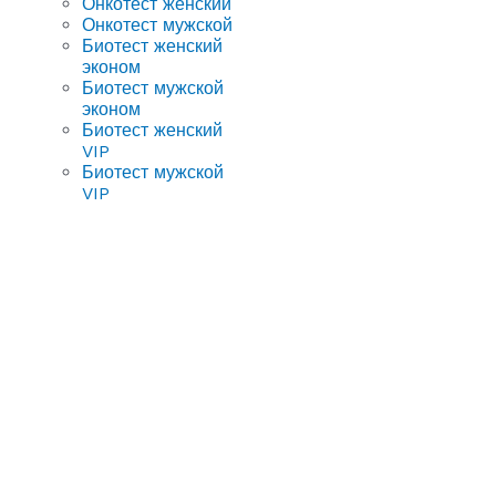
Онкотест женский
Онкотест мужской
Биотест женский
эконом
Биотест мужской
эконом
Биотест женский
VIP
Биотест мужской
VIP