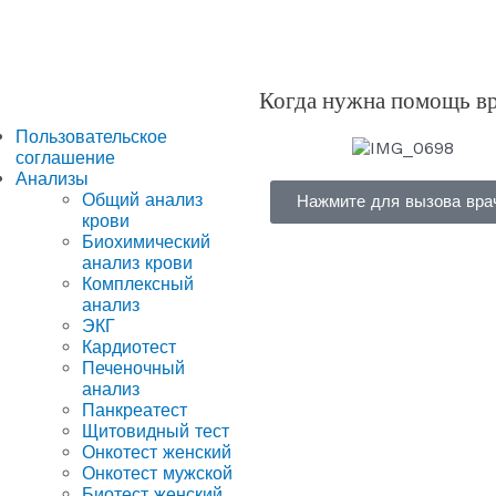
Когда нужна помощь в
Пользовательское
соглашение
Анализы
Общий анализ
Нажмите для вызова вра
крови
Биохимический
анализ крови
Комплексный
анализ
ЭКГ
Кардиотест
Печеночный
анализ
Панкреатест
Щитовидный тест
Онкотест женский
Онкотест мужской
Биотест женский