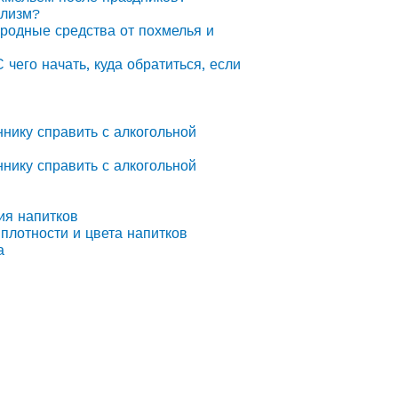
олизм?
ародные средства от похмелья и
С чего начать, куда обратиться, если
ннику справить с алкогольной
ннику справить с алкогольной
ия напитков
плотности и цвета напитков
а