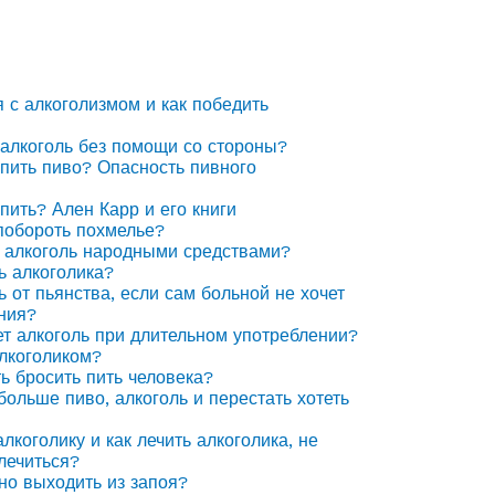
я с алкоголизмом и как победить
 алкоголь без помощи со стороны?
 пить пиво? Опасность пивного
 пить? Ален Карр и его книги
побороть похмелье?
 алкоголь народными средствами?
ь алкоголика?
ь от пьянства, если сам больной не хочет
ния?
ет алкоголь при длительном употреблении?
алкоголиком?
ть бросить пить человека?
 больше пиво, алкоголь и перестать хотеть
лкоголику и как лечить алкоголика, не
лечиться?
но выходить из запоя?