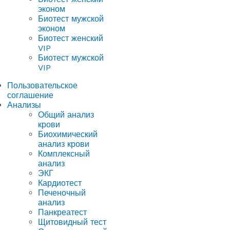
эконом
Биотест мужской
эконом
Биотест женский
VIP
Биотест мужской
VIP
Пользовательское
соглашение
Анализы
Общий анализ
крови
Биохимический
анализ крови
Комплексный
анализ
ЭКГ
Кардиотест
Печеночный
анализ
Панкреатест
Щитовидный тест