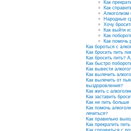
Как прекрат
Как справит
Алкоголизм
Народные ср
Хочу бросит
Как выйти и
Как поборот
Как помочь 
Как бороться с алко
Как бросить пить п
Как бросить пить? А
Как быстро поборот
Как вывести алкого
Как вылечить алког
Как вылечить от пья
выздоровления?
Как жить с алкоголи
Как заставить броси
Как не пить больше 
Как помочь алкоголи
лечиться?
Как правильно выхо
Как прекратить пить
Как справиться с п