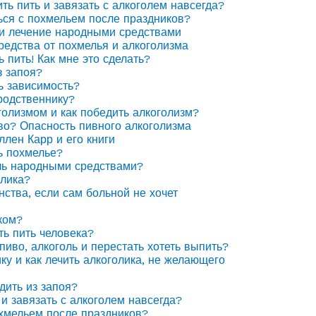
ить пить и завязать с алкоголем навсегда?
ься с похмельем после праздников?
 и лечение народными средствами
едства от похмелья и алкоголизма
ь пить! Как мне это сделать?
з запоя?
ь зависимость?
родственнику?
голизмом и как победить алкоголизм?
иво? Опасность пивного алкоголизма
ллен Карр и его книги
ь похмелье?
ль народными средствами?
олика?
нства, если сам больной не хочет
ком?
ть пить человека?
пиво, алкоголь и перестать хотеть выпить?
ку и как лечить алкоголика, не желающего
дить из запоя?
 и завязать с алкоголем навсегда?
охмельем после праздников?