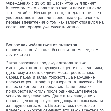
учреждениях с 23:00 до шести утра был принят
Кнессетом 21-го июля этого года, и вступил в силу
1-го сентября. Несмотря на то, что далеко не все с
удовольствием приняли введенные ограничения,
первые впечатления о том, как запрет отразился на
состоянии городов уже сделать можно.
Вопрос
как избавиться от пьянства
правительство Израиля беспокоит не менее, чем
других стран
Закон разрешает продажу алкоголя только
имеющим соответствующую лицензию заведениям,
где к тому же есть сидячие места: ресторанам,
барам, пабам и залам торжеств. За нарушение
предусмотрен штраф в размере 9000 шекелей. На
вынос спиртное не продается. Наши попытки
приобрести алкоголь после одиннадцати вечера
успехом не увенчались. Даже в тех заведениях,
владельцев которых уже неоднократно наказывали
за нарушения закона. Вместе с тем, некоторые
владельцы киосков отмечают, что закон все-таки до