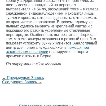
крови у задержанного составит 4,19 промилле. За
шесть месяцев нападений на персонал
вытрезвителя не было, разрушений тоже – в камере,
снабженной видеонаблюдением, находится лишь
туалет и кровать, которые сделаны так, что сломать
их практически невозможно. Впрочем, одному из
пьяных удалось вырвать из креплений унитаз и с
помощью его разбить укрепленные стеклянные
перегородки. Особенность вытрезвителя Цюриха в
том, что его камеры окрашены в розовый цвет. Это
помогает успокоить буйных клиентов. Аналогичный
центр для приема нуждающихся в
помощи при
алкогольном опьянении
планируется в скором
времени открыть в Берне.
По информации «Эхо Москвы»
←
Предыдущая Запись
Следующая Запись
→