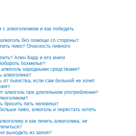
я с алкоголизмом и как победить
 алкоголь без помощи со стороны?
 пить пиво? Опасность пивного
 пить? Ален Карр и его книги
побороть похмелье?
 алкоголь народными средствами?
ь алкоголика?
ь от пьянства, если сам больной не хочет
ния?
ет алкоголь при длительном употреблении?
алкоголиком?
ть бросить пить человека?
 больше пиво, алкоголь и перестать хотеть
лкоголику и как лечить алкоголика, не
лечиться?
но выходить из запоя?