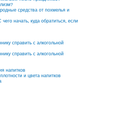
олизм?
ародные средства от похмелья и
С чего начать, куда обратиться, если
ннику справить с алкогольной
ннику справить с алкогольной
ия напитков
плотности и цвета напитков
а