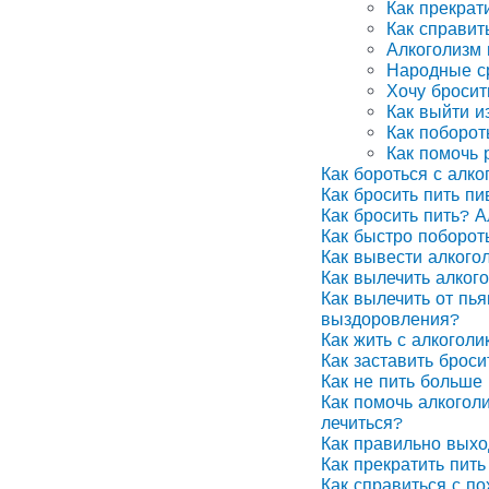
Как прекрат
Как справит
Алкоголизм
Народные ср
Хочу бросит
Как выйти и
Как поборот
Как помочь 
Как бороться с алко
Как бросить пить п
Как бросить пить? А
Как быстро поборот
Как вывести алкого
Как вылечить алког
Как вылечить от пья
выздоровления?
Как жить с алкоголи
Как заставить броси
Как не пить больше 
Как помочь алкоголи
лечиться?
Как правильно выхо
Как прекратить пить
Как справиться с п