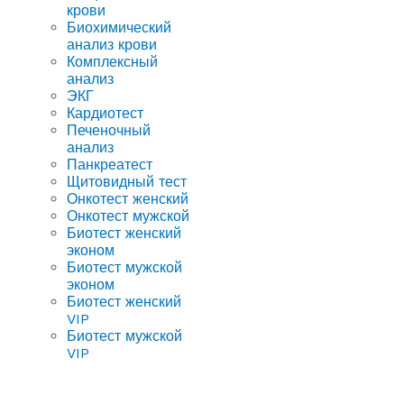
крови
Биохимический
анализ крови
Комплексный
анализ
ЭКГ
Кардиотест
Печеночный
анализ
Панкреатест
Щитовидный тест
Онкотест женский
Онкотест мужской
Биотест женский
эконом
Биотест мужской
эконом
Биотест женский
VIP
Биотест мужской
VIP