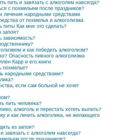
ить пить и завязать с алкоголем навсегда?
ься с похмельем после праздников?
 и лечение народными средствами
едства от похмелья и алкоголизма
ь пить! Как мне это сделать?
з запоя?
ь зависимость?
родственнику?
голизмом и как победить алкоголизм?
иво? Опасность пивного алкоголизма
ллен Карр и его книги
ь похмелье?
ль народными средствами?
олика?
нства, если сам больной не хочет
ком?
ть пить человека?
пиво, алкоголь и перестать хотеть выпить?
ку и как лечить алкоголика, не желающего
дить из запоя?
 и завязать с алкоголем навсегда?
охмельем после праздников?