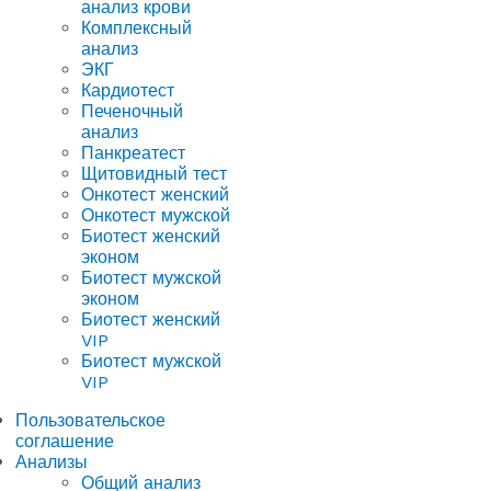
анализ крови
Комплексный
анализ
ЭКГ
Кардиотест
Печеночный
анализ
Панкреатест
Щитовидный тест
Онкотест женский
Онкотест мужской
Биотест женский
эконом
Биотест мужской
эконом
Биотест женский
VIP
Биотест мужской
VIP
Пользовательское
соглашение
Анализы
Общий анализ