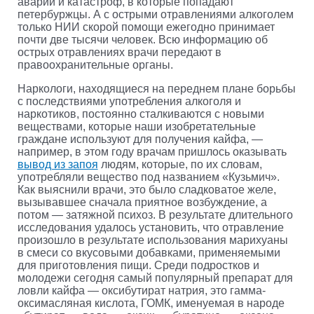
аварий и катастроф, в которые попадают
петербуржцы. А с острыми отравлениями алкоголем
только НИИ скорой помощи ежегодно принимает
почти две тысячи человек. Всю информацию об
острых отравлениях врачи передают в
правоохранительные органы.
Наркологи, находящиеся на переднем плане борьбы
с последствиями употребления алкоголя и
наркотиков, постоянно сталкиваются с новыми
веществами, которые наши изобретательные
граждане используют для получения кайфа, —
например, в этом году врачам пришлось оказывать
вывод из запоя
людям, которые, по их словам,
употребляли вещество под названием «Кузьмич».
Как выяснили врачи, это было сладковатое желе,
вызывавшее сначала приятное возбуждение, а
потом — затяжной психоз. В результате длительного
исследования удалось установить, что отравление
произошло в результате использования марихуаны
в смеси со вкусовыми добавками, применяемыми
для приготовления пищи. Среди подростков и
молодежи сегодня самый популярный препарат для
ловли кайфа — оксибутират натрия, это гамма-
оксимасляная кислота, ГОМК, именуемая в народе