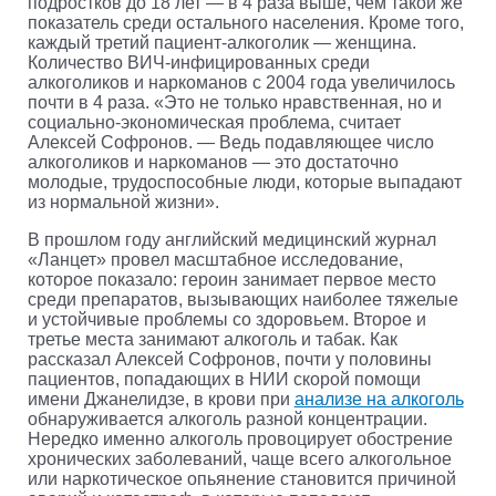
подростков до 18 лет — в 4 раза выше, чем такой же
показатель среди остального населения. Кроме того,
каждый третий пациент-алкоголик — женщина.
Количество ВИЧ-инфицированных среди
алкоголиков и наркоманов с 2004 года увеличилось
почти в 4 раза. «Это не только нравственная, но и
социально-экономическая проблема, считает
Алексей Софронов. — Ведь подавляющее число
алкоголиков и наркоманов — это достаточно
молодые, трудоспособные люди, которые выпадают
из нормальной жизни».
В прошлом году английский медицинский журнал
«Ланцет» провел масштабное исследование,
которое показало: героин занимает первое место
среди препаратов, вызывающих наиболее тяжелые
и устойчивые проблемы со здоровьем. Второе и
третье места занимают алкоголь и табак. Как
рассказал Алексей Софронов, почти у половины
пациентов, попадающих в НИИ скорой помощи
имени Джанелидзе, в крови при
анализе на алкоголь
обнаруживается алкоголь разной концентрации.
Нередко именно алкоголь провоцирует обострение
хронических заболеваний, чаще всего алкогольное
или наркотическое опьянение становится причиной