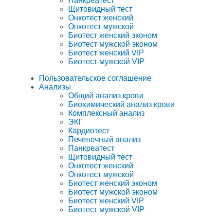
Панкреатест
Щитовидный тест
Онкотест женский
Онкотест мужской
Биотест женский эконом
Биотест мужской эконом
Биотест женский VIP
Биотест мужской VIP
Пользовательское соглашение
Анализы
Общий анализ крови
Биохимический анализ крови
Комплексный анализ
ЭКГ
Кардиотест
Печеночный анализ
Панкреатест
Щитовидный тест
Онкотест женский
Онкотест мужской
Биотест женский эконом
Биотест мужской эконом
Биотест женский VIP
Биотест мужской VIP