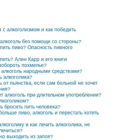
я с алкоголизмом и как победить
 алкоголь без помощи со стороны?
 пить пиво? Опасность пивного
 пить? Ален Карр и его книги
побороть похмелье?
 алкоголь народными средствами?
ь алкоголика?
ь от пьянства, если сам больной не хочет
ния?
ет алкоголь при длительном употреблении?
алкоголиком?
ть бросить пить человека?
 больше пиво, алкоголь и перестать хотеть
лкоголику и как лечить алкоголика, не
лечиться?
но выходить из запоя?