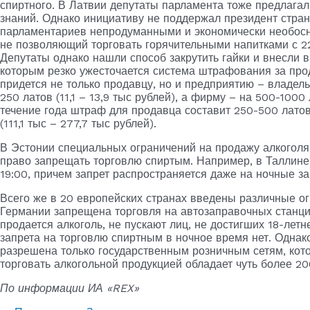
спиртного. В Латвии депутаты парламента тоже предлагал
знаний. Однако инициативу не поддержал президент стран
парламентариев непродуманными и экономически необоснов
не позволяющий торговать горячительными напитками с 22:
Депутаты однако нашли способ закрутить гайки и внесли 
которым резко ужесточается система штрафования за про
придется не только продавцу, но и предприятию – владел
250 латов (11,1 – 13,9 тыс рублей), а фирму – на 500-1000
течение года штраф для продавца составит 250-500 латов
(111,1 тыс – 277,7 тыс рублей).
В Эстонии специальных ограничений на продажу алкоголя
право запрещать торговлю спиртым. Например, в Таллине
19:00, причем запрет распространяется даже на ночные з
Всего же в 20 европейских странах введены различные о
Германии запрещена торговля на автозаправочных станциях
продается алкоголь, не пускают лиц, не достигших 18-летн
запрета на торговлю спиртным в ночное время нет. Однако
разрешена только государственным розничным сетям, кот
торговать алкогольной продукцией обладает чуть более 20
По информации ИА «REX»