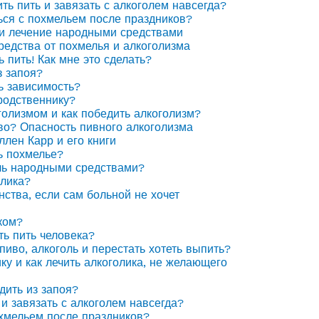
ить пить и завязать с алкоголем навсегда?
ься с похмельем после праздников?
 и лечение народными средствами
едства от похмелья и алкоголизма
ь пить! Как мне это сделать?
з запоя?
ь зависимость?
родственнику?
голизмом и как победить алкоголизм?
иво? Опасность пивного алкоголизма
ллен Карр и его книги
ь похмелье?
ль народными средствами?
олика?
нства, если сам больной не хочет
ком?
ть пить человека?
пиво, алкоголь и перестать хотеть выпить?
ку и как лечить алкоголика, не желающего
дить из запоя?
 и завязать с алкоголем навсегда?
охмельем после праздников?