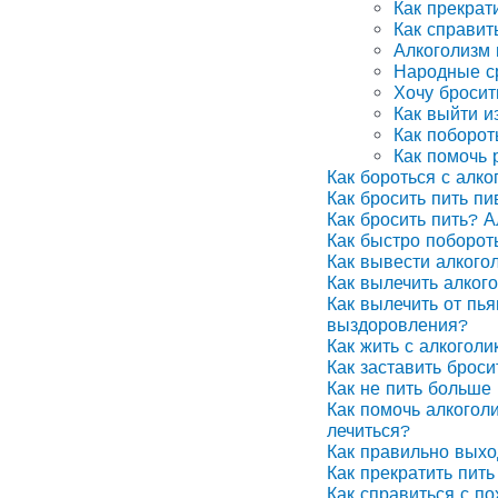
Как прекрат
Как справит
Алкоголизм
Народные ср
Хочу бросит
Как выйти и
Как поборот
Как помочь 
Как бороться с алко
Как бросить пить п
Как бросить пить? А
Как быстро поборот
Как вывести алкого
Как вылечить алког
Как вылечить от пья
выздоровления?
Как жить с алкоголи
Как заставить броси
Как не пить больше 
Как помочь алкоголи
лечиться?
Как правильно выхо
Как прекратить пить
Как справиться с п