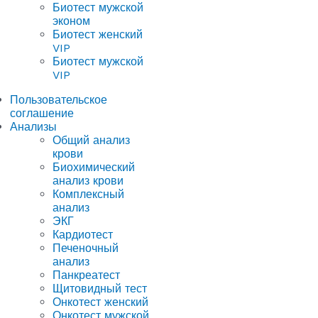
Биотест мужской
эконом
Биотест женский
VIP
Биотест мужской
VIP
Пользовательское
соглашение
Анализы
Общий анализ
крови
Биохимический
анализ крови
Комплексный
анализ
ЭКГ
Кардиотест
Печеночный
анализ
Панкреатест
Щитовидный тест
Онкотест женский
Онкотест мужской