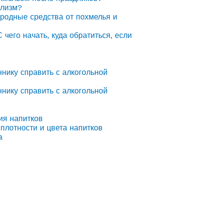
олизм?
ародные средства от похмелья и
С чего начать, куда обратиться, если
ннику справить с алкогольной
ннику справить с алкогольной
ия напитков
плотности и цвета напитков
а