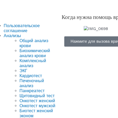
Когда нужна помощь в
Пользовательское
соглашение
Анализы
Общий анализ
Нажмите для вызова вра
крови
Биохимический
анализ крови
Комплексный
анализ
ЭКГ
Кардиотест
Печеночный
анализ
Панкреатест
Щитовидный тест
Онкотест женский
Онкотест мужской
Биотест женский
эконом