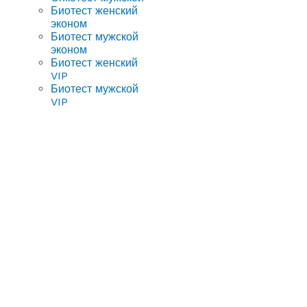
Биотест женский
эконом
Биотест мужской
эконом
Биотест женский
VIP
Биотест мужской
VIP