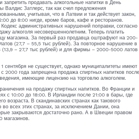
и запретить продавать алкогольные напитки в День
ы Валдис Затлерс, так как счел предложения
анными, учитывая, что в Латвии и так действует закон,
00 до 8:00 нигде, кроме баров, кафе и ресторанов.
в Кодекс административных нарушений поправки, согласно
дажу алкоголя несовершеннолетним. Теперь платить
ьцу магазина. За первый раз продавца оштрафуют на 200-
 латов (27,7 – 55,5 тыс рублей). За повторное нарушение в
 (13,9 – 27,7 тыс рублей) и для фирмы – 2000-5000 латов
 1 сентября не существует, однако муниципалитеты имеют
 с 2000 года запрещена продажа спиртных напитков посл
аведения, имеющие лицензию на торговлю алкоголем.
граничения на продажу спиртных напитков. Во Франции и
 с 10:00 до 18:00. В Ирландии после 21:00 в бары, где
его возраста. В скандинавских странах как такового
 во всех этих странах, за исключением Дании, она
орые закрываются достаточно рано. А в Швеции правом
0 магазинов.