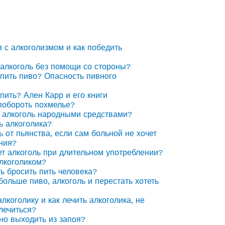
я с алкоголизмом и как победить
 алкоголь без помощи со стороны?
 пить пиво? Опасность пивного
 пить? Ален Карр и его книги
побороть похмелье?
 алкоголь народными средствами?
ь алкоголика?
ь от пьянства, если сам больной не хочет
ния?
ет алкоголь при длительном употреблении?
алкоголиком?
ть бросить пить человека?
 больше пиво, алкоголь и перестать хотеть
лкоголику и как лечить алкоголика, не
лечиться?
но выходить из запоя?