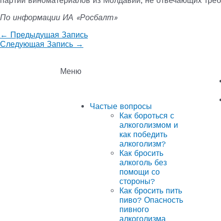
партии виноматериалов из Молдавии, не отвечающих треб
По информации ИА «Росбалт»
←
Предыдущая Запись
Следующая Запись
→
Меню
Частые вопросы
Как бороться с
алкоголизмом и
как победить
алкоголизм?
Как бросить
алкоголь без
помощи со
стороны?
Как бросить пить
пиво? Опасность
пивного
алкоголизма