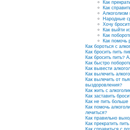
Как прекрат
Как справит
Алкоголизм
Народные ср
Хочу бросит
Как выйти и
Как поборот
Как помочь 
Как бороться с алко
Как бросить пить п
Как бросить пить? А
Как быстро поборот
Как вывести алкого
Как вылечить алког
Как вылечить от пья
выздоровления?
Как жить с алкоголи
Как заставить броси
Как не пить больше 
Как помочь алкоголи
лечиться?
Как правильно выхо
Как прекратить пить
Как справиться с п