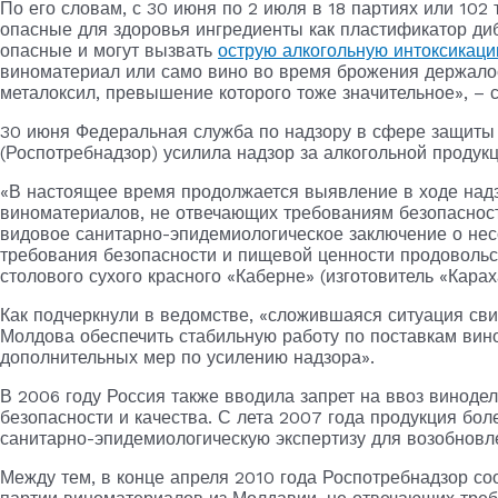
По его словам, с 30 июня по 2 июля в 18 партиях или 10
опасные для здоровья ингредиенты как пластификатор диб
опасные и могут вызвать
острую алкогольную интоксикац
виноматериал или само вино во время брожения держалос
металоксил, превышение которого тоже значительное», – с
30 июня Федеральная служба по надзору в сфере защиты 
(Роспотребнадзор) усилила надзор за алкогольной продук
«В настоящее время продолжается выявление в ходе на
виноматериалов, не отвечающих требованиям безопасност
видовое санитарно-эпидемиологическое заключение о несо
требования безопасности и пищевой ценности продовольс
столового сухого красного «Каберне» (изготовитель «Карах
Как подчеркнули в ведомстве, «сложившаяся ситуация сви
Молдова обеспечить стабильную работу по поставкам вино
дополнительных мер по усилению надзора».
В 2006 году Россия также вводила запрет на ввоз виноде
безопасности и качества. С лета 2007 года продукция бо
санитарно-эпидемиологическую экспертизу для возобновл
Между тем, в конце апреля 2010 года Роспотребнадзор 