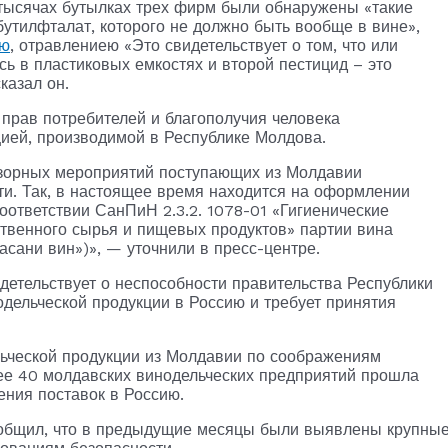
2 тысячах бутылках трех фирм были обнаружены «такие
утилфталат, которого не должно быть вообще в вине»,
ию
, отравлениею «Это свидетельствует о том, что или
ь в пластиковых емкостях и второй пестицид – это
казал он.
прав потребителей и благополучия человека
цией, производимой в Республике Молдова.
дзорных мероприятий поступающих из Молдавии
и. Так, в настоящее время находится на оформлении
ответствии СанПиН 2.3.2. 1078-01 «Гигиенические
твенного сырья и пищевых продуктов» партии вина
асани вин»)», — уточнили в пресс-центре.
детельствует о неспособности правительства Республики
дельческой продукции в Россию и требует принятия
льческой продукции из Молдавии по соображениям
лее 40 молдавских винодельческих предприятий прошла
ения поставок в Россию.
сообщил, что в предыдущие месяцы были выявлены крупны