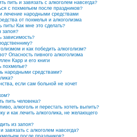
ить пить и завязать с алкоголем навсегда?
ься с похмельем после праздников?
 и лечение народными средствами
едства от похмелья и алкоголизма
ь пить! Как мне это сделать?
з запоя?
ь зависимость?
родственнику?
голизмом и как победить алкоголизм?
иво? Опасность пивного алкоголизма
ллен Карр и его книги
ь похмелье?
ль народными средствами?
олика?
нства, если сам больной не хочет
ком?
ть пить человека?
пиво, алкоголь и перестать хотеть выпить?
ку и как лечить алкоголика, не желающего
дить из запоя?
 и завязать с алкоголем навсегда?
охмельем после праздников?