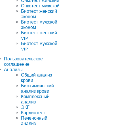
Онкотест женский
Онкотест мужской
Биотест женский
эконом
Биотест мужской
эконом
Биотест женский
VIP
Биотест мужской
VIP
Пользовательское
соглашение
Анализы
Общий анализ
крови
Биохимический
анализ крови
Комплексный
анализ
ЭКГ
Кардиотест
Печеночный
анализ