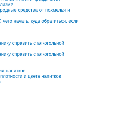
олизм?
ародные средства от похмелья и
С чего начать, куда обратиться, если
ннику справить с алкогольной
ннику справить с алкогольной
ия напитков
плотности и цвета напитков
а