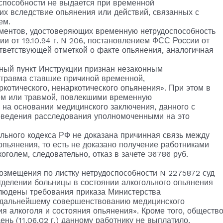
способности не выдается при временной
их вследствие опьянения или действий, связанных с
ем.
кументов, удостоверяющих временную нетрудоспособность
 от 19.10.94 г. N 206, постановлением ФСС России от
оответствующей отметкой о факте опьянения, аналогичная
ный пункт Инструкции признан незаконным
и травма ставшие причиной временной,
ркотического, ненаркотического опьянения». При этом в
ием или травмой, повлекшими временную
 на основании медицинского заключения, данного с
оведения расследования уполномоченными на это
льного кодекса РФ не доказана причинная связь между
пьянения, то есть не доказано получение работниками
голем, следовательно, отказ в зачете 36786 руб.
возмещения по листку нетрудоспособности N 2275872 суд
тделении больницы в состоянии алкогольного опьянения
блюдены требования приказа Министерства
о дальнейшему совершенствованию медицинского
я алкоголя и состояния опьянения». Кроме того, обществ
нь (11.06.02 г.) данному работнику не выплатило.