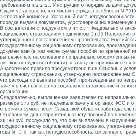
требованиям п.2.2, 2.3 Инструкции о порядке выдачи док
Судом установлено, что листок нетрудоспособности N 791
экспертной комиссии. Указанный лист нетрудоспособности 
порядке выдачи документов, удостоверяющих временную н
В соответствии с подпунктом 3 п.1 ст.11 Федерального зако
социального страхования» подпунктом 3 п.18 Положения 
утвержденного постановлением Правительства Российской 
государственному социальному страхованию, произведен
документами (в том числе суммы пособий по временной не
выплаченные на основании неправильно оформленных ил
листков нетрудоспособности), к зачету не принимаются и
Аналогичное правило предусмотрено п.55 Основных усло
социальному страхованию, утверждено постановлением СМ
что расходы по выплате пособий, произведенные по неп
зачету в счет взносов на социальное страхование и относя
организации.
Следовательно, выплаченная заявителем по неправильно
размере 573 руб. не подлежала зачету в органах ФСС и о
ответчика суммы несет Самарской области работодатель (с
Основанием для непринятия к зачету пособий по временн
36786 руб. послужило то, что они выплачены в нарушени
государственному социальному страхованию, утвержденн
года N 13-6, так как нетрудоспособность, связанная с тр