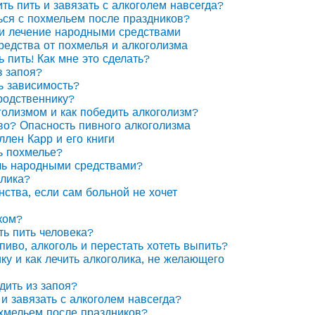
ить пить и завязать с алкоголем навсегда?
ься с похмельем после праздников?
 и лечение народными средствами
едства от похмелья и алкоголизма
ь пить! Как мне это сделать?
з запоя?
ь зависимость?
родственнику?
голизмом и как победить алкоголизм?
иво? Опасность пивного алкоголизма
ллен Карр и его книги
ь похмелье?
ль народными средствами?
олика?
нства, если сам больной не хочет
ком?
ть пить человека?
пиво, алкоголь и перестать хотеть выпить?
ку и как лечить алкоголика, не желающего
дить из запоя?
 и завязать с алкоголем навсегда?
охмельем после праздников?