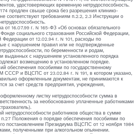
ументов, удостоверяющих временную нетрудоспособность.
3174 продлен свыше срока без разрешения клинико-
не соответствуют требованиям п.2.2, 2.3 Инструкции о
етрудоспособность.
на от 16.07.99 г. N 165-ФЗ «Об основах обязательного
о Фонде социального страхования Российской Федерации,
Федерации от 12.02.94 г. N 101, расходы по
ные с нарушением правил или не подтвержденные
трудоспособности, по беременности и родам,
и выданных с нарушением установленного порядка
 подлежат возмещению в установленном порядке.
вий обеспечения пособиями по государственному
 СССР и ВЦСПС от 23.02.84 г. N 191, в котором указано,
равильно оформленным документам, не принимаются к
тся за счет средств предприятия, учреждения,
 оформленному листку нетрудоспособности сумма в
тветственность за необоснованно уплаченные работниками
трахователь).
ой нетрудоспособности работников общества в сумме
е п.27 Положения о порядке обеспечения пособиями по
ого постановлением Президиума ВЦСПС от 12 ноября 1984
авмами, полученными при алкогольном опьянении.