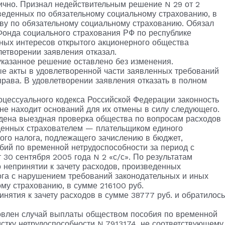
тично. Признал недействительным решение N 29 от 2
изведенных по обязательному социальному страхованию, в
ству по обязательному социальному страхованию. Обязал
Фонда социального страхования РФ по республике
ных интересов открытого акционерного общества
летворении заявления отказал.
указанное решение оставлено без изменения.
ые акты в удовлетворенной части заявленных требований
рава. В удовлетворении заявления отказать в полном
оцессуального кодекса Российской Федерации законность
не находит оснований для их отмены в силу следующего.
едена выездная проверка общества по вопросам расходов
еденных страхователем — плательщиком единого
ного налога, подлежащего зачислению в бюджет,
бий по временной нетрудоспособности за период с
т от 30 сентября 2005 года N 2 «с/с». По результатам
 непринятии к зачету расходов, произведенных
ога с нарушением требований законодательных и иных
му страхованию, в сумме 216100 руб.
нятия к зачету расходов в сумме 38777 руб. и обратилось
новлен случай выплаты обществом пособия по временной
истку нетрудоспособности N 7913174, не соответствующему