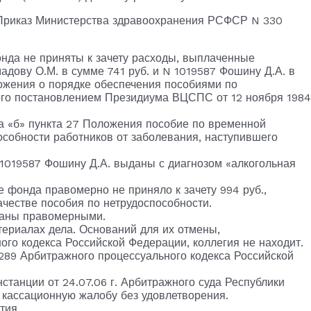
 Приказ Министерства здравоохранения РСФСР N 330
нда не приняты к зачету расходы, выплаченные
дову О.М. в сумме 741 руб. и N 1019587 Фошину Д.А. в
ложения о порядке обеспечения пособиями по
ого постановлением Президиума ВЦСПС от 12 ноября 1984
а «б» пункта 27 Положения пособие по временной
собности работников от заболевания, наступившего
 1019587 Фошину Д.А. выданы с диагнозом «алкогольная
е фонда правомерно не приняло к зачету 994 руб.,
честве пособия по нетрудоспособности.
наны правомерными.
ериалах дела. Оснований для их отмены,
го кодекса Российской Федерации, коллегия не находит.
 289 Арбитражного процессуального кодекса Российской
станции от 24.07.06 г. Арбитражного суда Республики
, кассационную жалобу без удовлетворения.
тия.