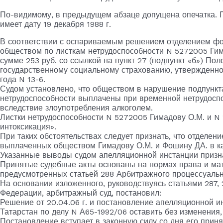
По-видимому, в предыдущем абзаце допущена опечатка.
имеет дату 19 декабря 1988 г.
В соответствии с оспариваемым решением отделением фо
обществом по листкам нетрудоспособности N 5272005 Гима
сумме 253 руб. со ссылкой на пункт 27 (подпункт «б») По
государственному социальному страхованию, утвержденн
года N 13-6.
Судом установлено, что обществом в нарушение подпункт
нетрудоспособности выплачены при временной нетрудоспо
вследствие злоупотребления алкоголем.
Листки нетрудоспособности N 5272005 Гимадову О.М. и N
интоксикация».
При таких обстоятельствах следует признать, что отделени
выплаченных обществом Гимадову О.М. и Фошину ДА. в ка
Указанные выводы судом апелляционной инстанции приз
Принятые судебные акты основаны на нормах права и мат
предусмотренных статьей 288 Арбитражного процессуально
На основании изложенного, руководствуясь статьями 287,
Федерации, арбитражный суд, постановил:
Решение от 20.04.06 г. и постановление апелляционной ин
Татарстан по делу N А65-1992/06 оставить без изменения
Постановление вступает в законную силу со дня его приня