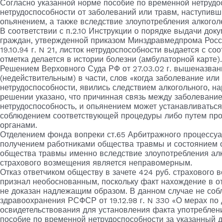
Согласно указанной норме пособие по временной нетрудо
нетрудоспособности от заболеваний или травм, наступивш
опьянением, а также вследствие злоупотребления алкогол
В соответствии с п.2.10 Инструкции о порядке выдачи до
граждан, утвержденной приказом Минздравмедпрома России
19.10.94 г. N 21, листок нетрудоспособности выдается с с
отметка делается в истории болезни (амбулаторной карте).
Решением Верховного Суда РФ от 27.03.02 г. вышеназван
(недействительным) в части, слов «когда заболевание ил
нетрудоспособности, явились следствием алкогольного, на
решении указано, что причинная связь между заболеван
нетрудоспособность, и опьянением может устанавливаться
соблюдением соответствующей процедуры либо путем пр
органами.
Отделением фонда вопреки ст.65 Арбитражного процессуа
получением работниками общества травмы и состоянием о
общества травмы именно вследствие злоупотребления алко
страхового возмещения является неправомерным.
Отказ ответчиком обществу в зачете 424 руб. страхового 
признал необоснованным, поскольку факт нахождение в о
не доказан надлежащим образом. В данном случае не со
здравоохранения РСФСР от 19.12.98 г. N 330 «О мерах п
освидетельствования для установления факта употреблени
пособие по временной нетрудоспособности за указанный де