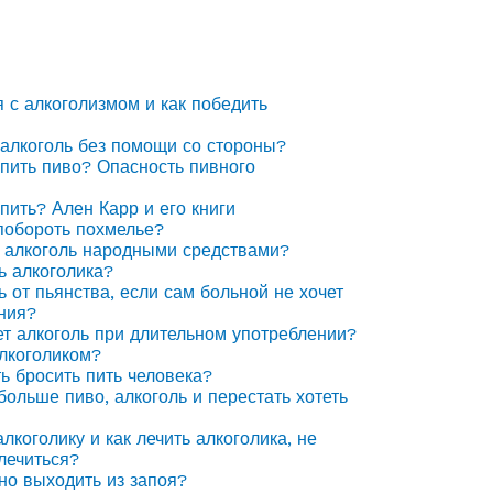
я с алкоголизмом и как победить
 алкоголь без помощи со стороны?
 пить пиво? Опасность пивного
 пить? Ален Карр и его книги
побороть похмелье?
 алкоголь народными средствами?
ь алкоголика?
ь от пьянства, если сам больной не хочет
ния?
ет алкоголь при длительном употреблении?
алкоголиком?
ть бросить пить человека?
 больше пиво, алкоголь и перестать хотеть
лкоголику и как лечить алкоголика, не
лечиться?
но выходить из запоя?