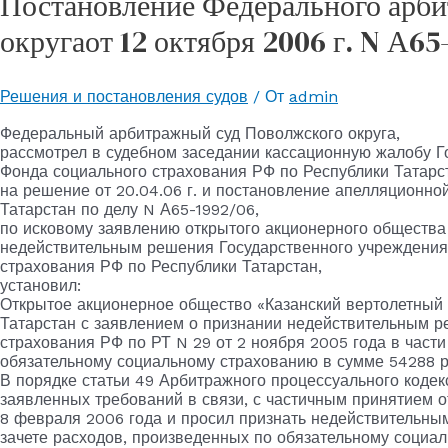
Постановление Федерального арби
округаот 12 октября 2006 г. N А65
Решения и постановления судов
/ От
admin
Федеральный арбитражный суд Поволжского округа,
рассмотрел в судебном заседании кассационную жалобу Г
Фонда социального страхования РФ по Республики Татарс
на решение от 20.04.06 г. и постановление апелляционной
Татарстан по делу N А65-1992/06,
по исковому заявлению открытого акционерного общества
недействительным решения Государственного учреждения
страхования РФ по Республики Татарстан,
установил:
Открытое акционерное общество «Казанский вертолетный 
Татарстан с заявлением о признании недействительным р
страхования РФ по РТ N 29 от 2 ноября 2005 года в части
обязательному социальному страхованию в сумме 54288 р
В порядке статьи 49 Арбитражного процессуального коде
заявленных требований в связи, с частичным принятием о
8 февраля 2006 года и просил признать недействительным
зачете расходов, произведенных по обязательному социа