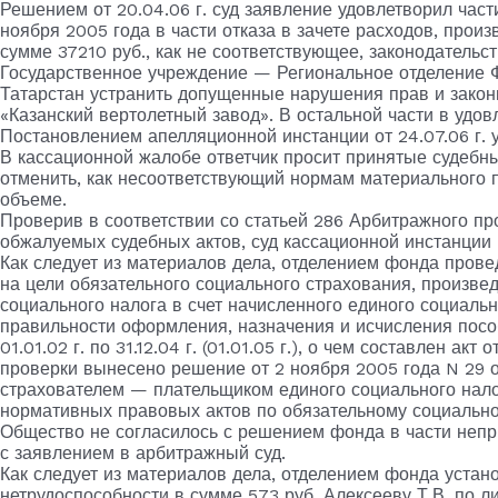
Решением от 20.04.06 г. суд заявление удовлетворил час
ноября 2005 года в части отказа в зачете расходов, про
сумме 37210 руб., как не соответствующее, законодатель
Государственное учреждение — Региональное отделение 
Татарстан устранить допущенные нарушения прав и закон
«Казанский вертолетный завод». В остальной части в удов
Постановлением апелляционной инстанции от 24.07.06 г. 
В кассационной жалобе ответчик просит принятые судебн
отменить, как несоответствующий нормам материального п
объеме.
Проверив в соответствии со статьей 286 Арбитражного пр
обжалуемых судебных актов, суд кассационной инстанции 
Как следует из материалов дела, отделением фонда пров
на цели обязательного социального страхования, произв
социального налога в счет начисленного единого социаль
правильности оформления, назначения и исчисления посо
01.01.02 г. по 31.12.04 г. (01.01.05 г.), о чем составлен ак
проверки вынесено решение от 2 ноября 2005 года N 29 о
страхователем — плательщиком единого социального нал
нормативных правовых актов по обязательному социально
Общество не согласилось с решением фонда в части непри
с заявлением в арбитражный суд.
Как следует из материалов дела, отделением фонда уста
нетрудоспособности в сумме 573 руб. Алексееву Т.В. по л