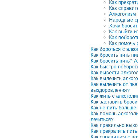
Как прекрат
Как справит
Алкоголизм
Народные ср
Хочу бросит
Как выйти и
Как поборот
Как помочь 
Как бороться с алко
Как бросить пить п
Как бросить пить? А
Как быстро поборот
Как вывести алкого
Как вылечить алког
Как вылечить от пья
выздоровления?
Как жить с алкоголи
Как заставить броси
Как не пить больше 
Как помочь алкоголи
лечиться?
Как правильно выхо
Как прекратить пить
Как справиться с п