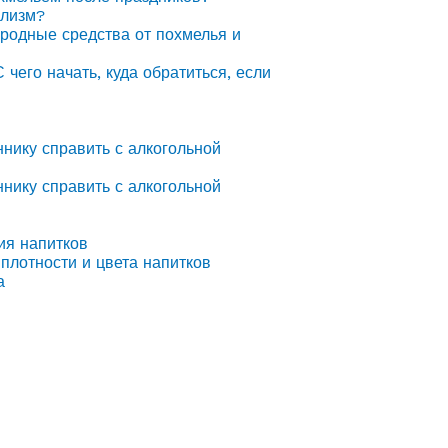
олизм?
ародные средства от похмелья и
С чего начать, куда обратиться, если
ннику справить с алкогольной
ннику справить с алкогольной
ия напитков
плотности и цвета напитков
а