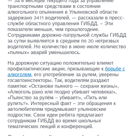
— За 6 месяцев текущего года за управление
транспортными средствами в состоянии
алкогольного опьянения в Ульяновской области
задержано 3411 водителей, — рассказали в пресс-
службе областного управления ГИБДД. – Эти
показатели меньше, чем прошлогодние.
Сотрудниками дорожно-патрульной службы ГИБДД
за сутки выявляется в среднем по 30 нетрезвых
водителей. Но количество в июне-июле количество
«пьяных» аварий уменьшилось.
На дорожную ситуацию положительно влияют
профилактические акции, призывающие к
борьбе с
алкоголем
, его употребление за рулем, уверены
госавтоинспекторы. Так, водителям раздают
памятки: «Останови пьяного — сохрани жизнь!»,
«Алкоголь рано или поздно убивает человека!»,
«Пьянство за рулём – убивает!», «Пить или
рулить?». Интересный факт – эти обращения к
автолюбителям придумывают ульяновские
подростки. Свои идеи ребята предлагают
сотрудникам ГИБДД во время школьных
тематических лекций и конференций.