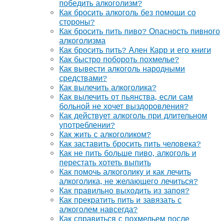
победить алкоголизм?
Как бросить алкоголь без помощи со
стороны?
Как бросить пить пиво? Опасность пивного
алкоголизма
Как бросить пить? Ален Карр и его книги
Как быстро побороть похмелье?
Как вывести алкоголь народными
средствами?
Как вылечить алкоголика?
Как вылечить от пьянства, если сам
больной не хочет выздоровления?
Как действует алкоголь при длительном
употреблении?
Как жить с алкоголиком?
Как заставить бросить пить человека?
Как не пить больше пиво, алкоголь и
перестать хотеть выпить
Как помочь алкоголику и как лечить
алкоголика, не желающего лечиться?
Как правильно выходить из запоя?
Как прекратить пить и завязать с
алкоголем навсегда?
Как справиться с похмельем после