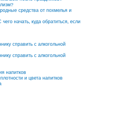
олизм?
ародные средства от похмелья и
С чего начать, куда обратиться, если
ннику справить с алкогольной
ннику справить с алкогольной
ия напитков
плотности и цвета напитков
а