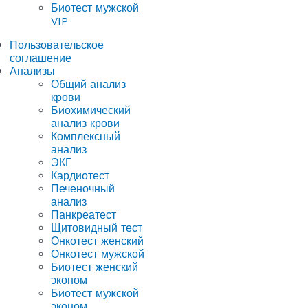
Биотест мужской
VIP
Пользовательское
соглашение
Анализы
Общий анализ
крови
Биохимический
анализ крови
Комплексный
анализ
ЭКГ
Кардиотест
Печеночный
анализ
Панкреатест
Щитовидный тест
Онкотест женский
Онкотест мужской
Биотест женский
эконом
Биотест мужской
эконом