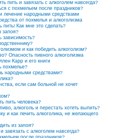
ить пить и завязать с алкоголем навсегда?
ься с похмельем после праздников?
 и лечение народными средствами
едства от похмелья и алкоголизма
ь пить! Как мне это сделать?
з запоя?
ь зависимость?
родственнику?
голизмом и как победить алкоголизм?
иво? Опасность пивного алкоголизма
ллен Карр и его книги
ь похмелье?
ль народными средствами?
олика?
нства, если сам больной не хочет
ком?
ть пить человека?
пиво, алкоголь и перестать хотеть выпить?
ку и как лечить алкоголика, не желающего
дить из запоя?
 и завязать с алкоголем навсегда?
охмельем после праздников?