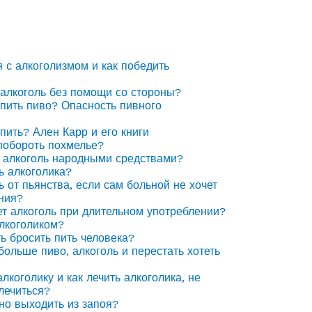
я с алкоголизмом и как победить
 алкоголь без помощи со стороны?
 пить пиво? Опасность пивного
 пить? Ален Карр и его книги
побороть похмелье?
 алкоголь народными средствами?
ь алкоголика?
ь от пьянства, если сам больной не хочет
ния?
ет алкоголь при длительном употреблении?
алкоголиком?
ть бросить пить человека?
 больше пиво, алкоголь и перестать хотеть
лкоголику и как лечить алкоголика, не
лечиться?
но выходить из запоя?