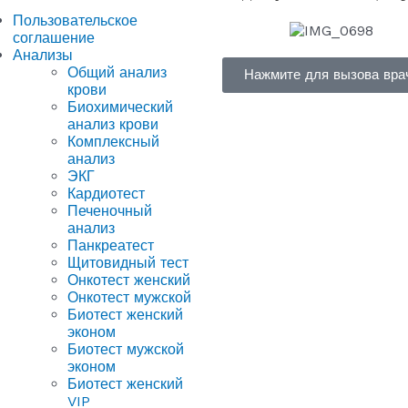
Пользовательское
соглашение
Анализы
Общий анализ
Нажмите для вызова вра
крови
Биохимический
анализ крови
Комплексный
анализ
ЭКГ
Кардиотест
Печеночный
анализ
Панкреатест
Щитовидный тест
Онкотест женский
Онкотест мужской
Биотест женский
эконом
Биотест мужской
эконом
Биотест женский
VIP