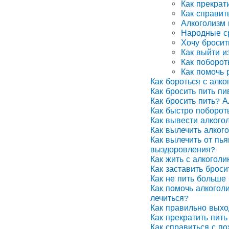
Как прекрат
Как справит
Алкоголизм
Народные ср
Хочу бросит
Как выйти и
Как поборот
Как помочь 
Как бороться с алко
Как бросить пить п
Как бросить пить? А
Как быстро поборот
Как вывести алкого
Как вылечить алког
Как вылечить от пья
выздоровления?
Как жить с алкоголи
Как заставить броси
Как не пить больше 
Как помочь алкоголи
лечиться?
Как правильно выхо
Как прекратить пить
Как справиться с п