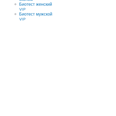
Биотест женский
VIP
Биотест мужской
VIP