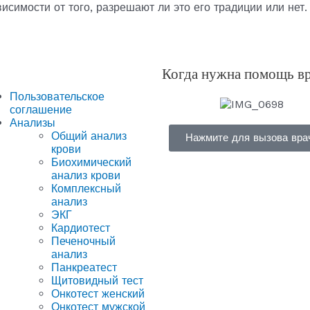
висимости от того, разрешают ли это его традиции или нет.
Когда нужна помощь в
Пользовательское
соглашение
Анализы
Общий анализ
Нажмите для вызова вра
крови
Биохимический
анализ крови
Комплексный
анализ
ЭКГ
Кардиотест
Печеночный
анализ
Панкреатест
Щитовидный тест
Онкотест женский
Онкотест мужской