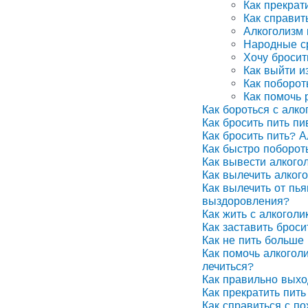
Как прекрат
Как справит
Алкоголизм
Народные ср
Хочу бросит
Как выйти и
Как поборот
Как помочь 
Как бороться с алко
Как бросить пить п
Как бросить пить? А
Как быстро поборот
Как вывести алкого
Как вылечить алког
Как вылечить от пья
выздоровления?
Как жить с алкоголи
Как заставить броси
Как не пить больше 
Как помочь алкоголи
лечиться?
Как правильно выхо
Как прекратить пить
Как справиться с п