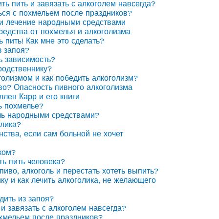
ить пить и завязать с алкоголем навсегда?
ься с похмельем после праздников?
 и лечение народными средствами
едства от похмелья и алкоголизма
ь пить! Как мне это сделать?
з запоя?
ь зависимость?
родственнику?
голизмом и как победить алкоголизм?
иво? Опасность пивного алкоголизма
ллен Карр и его книги
ь похмелье?
ль народными средствами?
олика?
нства, если сам больной не хочет
ком?
ть пить человека?
пиво, алкоголь и перестать хотеть выпить?
ку и как лечить алкоголика, не желающего
дить из запоя?
 и завязать с алкоголем навсегда?
охмельем после праздников?