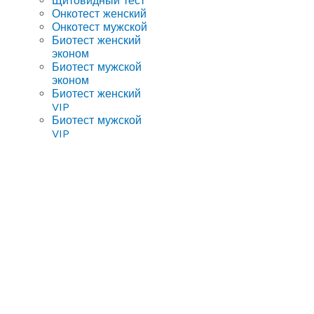
Щитовидный тест
Онкотест женский
Онкотест мужской
Биотест женский
эконом
Биотест мужской
эконом
Биотест женский
VIP
Биотест мужской
VIP