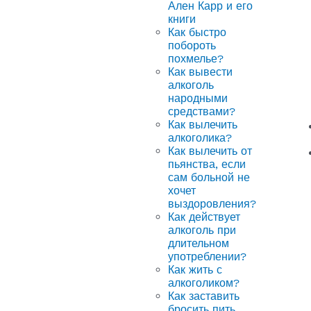
Ален Карр и его
книги
Как быстро
побороть
похмелье?
Как вывести
алкоголь
народными
средствами?
Как вылечить
алкоголика?
Как вылечить от
пьянства, если
сам больной не
хочет
выздоровления?
Как действует
алкоголь при
длительном
употреблении?
Как жить с
алкоголиком?
Как заставить
бросить пить