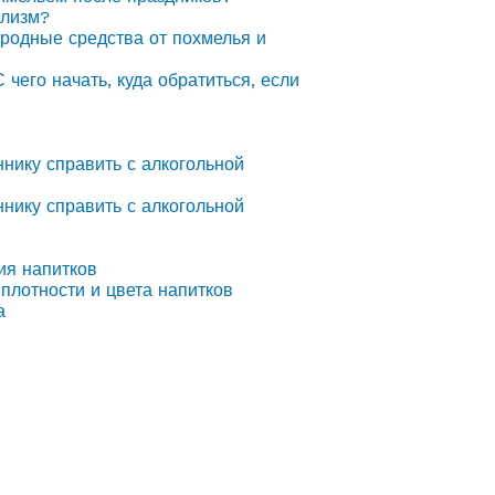
олизм?
ародные средства от похмелья и
С чего начать, куда обратиться, если
ннику справить с алкогольной
ннику справить с алкогольной
ия напитков
плотности и цвета напитков
а