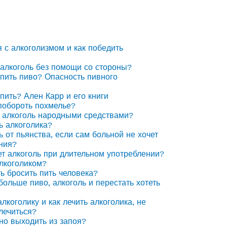
я с алкоголизмом и как победить
 алкоголь без помощи со стороны?
 пить пиво? Опасность пивного
 пить? Ален Карр и его книги
побороть похмелье?
 алкоголь народными средствами?
ь алкоголика?
ь от пьянства, если сам больной не хочет
ния?
ет алкоголь при длительном употреблении?
алкоголиком?
ть бросить пить человека?
 больше пиво, алкоголь и перестать хотеть
лкоголику и как лечить алкоголика, не
лечиться?
но выходить из запоя?