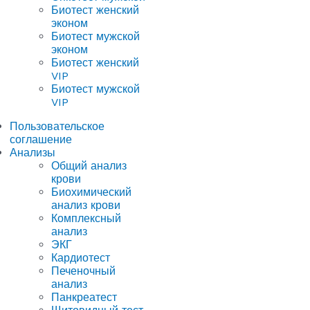
Биотест женский
эконом
Биотест мужской
эконом
Биотест женский
VIP
Биотест мужской
VIP
Пользовательское
соглашение
Анализы
Общий анализ
крови
Биохимический
анализ крови
Комплексный
анализ
ЭКГ
Кардиотест
Печеночный
анализ
Панкреатест