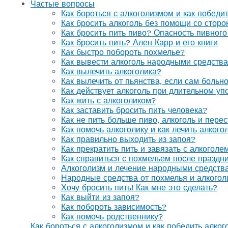
Частые вопросы
Как бороться с алкоголизмом и как победи
Как бросить алкоголь без помощи со стор
Как бросить пить пиво? Опасность пивного
Как бросить пить? Ален Карр и его книги
Как быстро побороть похмелье?
Как вывести алкоголь народными средств
Как вылечить алкоголика?
Как вылечить от пьянства, если сам больн
Как действует алкоголь при длительном уп
Как жить с алкоголиком?
Как заставить бросить пить человека?
Как не пить больше пиво, алкоголь и перес
Как помочь алкоголику и как лечить алког
Как правильно выходить из запоя?
Как прекратить пить и завязать с алкоголе
Как справиться с похмельем после праздн
Алкоголизм и лечение народными средств
Народные средства от похмелья и алкогол
Хочу бросить пить! Как мне это сделать?
Как выйти из запоя?
Как побороть зависимость?
Как помочь родственнику?
Как бороться с алкоголизмом и как победить алког