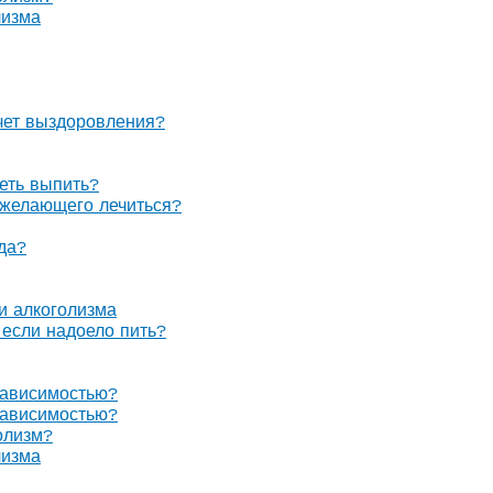
лизма
очет выздоровления?
теть выпить?
е желающего лечиться?
гда?
 и алкоголизма
, если надоело пить?
зависимостью?
зависимостью?
олизм?
лизма