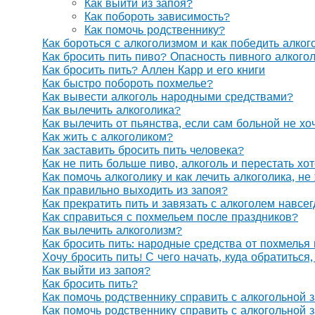
Как выйти из запоя?
Как побороть зависимость?
Как помочь родственнику?
Как бороться с алкоголизмом и как победить алког
Как бросить пить пиво? Опасность пивного алкого
Как бросить пить? Аллен Карр и его книги
Как быстро побороть похмелье?
Как вывести алкоголь народными средствами?
Как вылечить алкоголика?
Как вылечить от пьянства, если сам больной не х
Как жить с алкоголиком?
Как заставить бросить пить человека?
Как не пить больше пиво, алкоголь и перестать хо
Как помочь алкоголику и как лечить алкоголика, н
Как правильно выходить из запоя?
Как прекратить пить и завязать с алкоголем навсе
Как справиться с похмельем после праздников?
Как вылечить алкоголизм?
Как бросить пить: народные средства от похмелья
Хочу бросить пить! С чего начать, куда обратиться
Как выйти из запоя?
Как бросить пить?
Как помочь родственнику справить с алкогольной 
Как помочь родственнику справить с алкогольной 