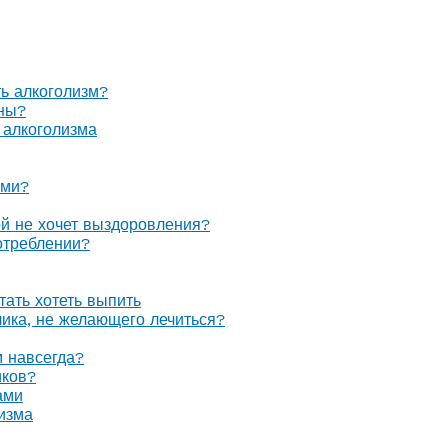
ть алкоголизм?
оны?
 алкоголизма
ами?
ой не хочет выздоровления?
отреблении?
тать хотеть выпить
олика, не желающего лечиться?
м навсегда?
иков?
ами
изма