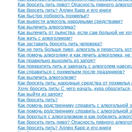
Как бросить пить пиво? Опасность пивного алкого
Как бросить пить? Аллен Карр и его книги
Как быстро побороть похмелье?
Как вывести алкоголь народными средствами?
Как вылечить алкоголика?
Как вылечить от пьянства, если сам больной не х
Как жить с алкоголиком?
Как заставить бросить пить человека?
Как не пить больше пиво, алкоголь и перестать хо
Как помочь алкоголику и как лечить алкоголика, н
Как правильно выходить из запоя?
Как прекратить пить и завязать с алкоголем навсе
Как справиться с похмельем после праздников?
Как вылечить алкоголизм?
Как бросить пить: народные средства от похмелья
Хочу бросить пить! С чего начать, куда обратиться
Как выйти из запоя?
Как бросить пить?
Как помочь родственнику справить с алкогольной 
Как помочь родственнику справить с алкогольной 
Как бороться с алкоголизмом и как победить алког
Как бросить пить пиво? Опасность пивного алкого
Как бросить пить? Аллен Карр и его книги