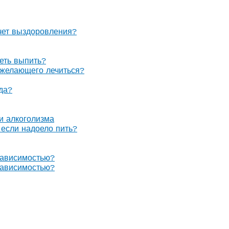
очет выздоровления?
теть выпить?
е желающего лечиться?
гда?
 и алкоголизма
, если надоело пить?
зависимостью?
зависимостью?