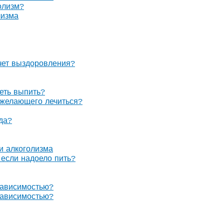
олизм?
лизма
очет выздоровления?
теть выпить?
е желающего лечиться?
гда?
 и алкоголизма
, если надоело пить?
зависимостью?
зависимостью?