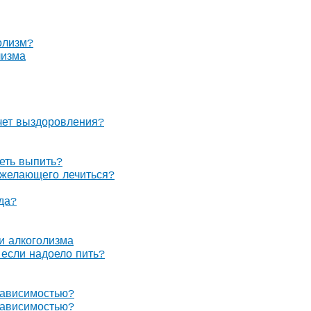
олизм?
лизма
очет выздоровления?
теть выпить?
е желающего лечиться?
гда?
 и алкоголизма
, если надоело пить?
зависимостью?
зависимостью?