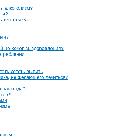
ть алкоголизм?
оны?
 алкоголизма
ами?
ой не хочет выздоровления?
отреблении?
тать хотеть выпить
олика, не желающего лечиться?
м навсегда?
иков?
ами
изма
олизм?