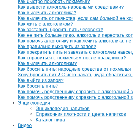
Как быстро побороть похмелье?
Как вывести алкоголь народными средствами?
Как вылечить алкоголика?
Как вылечить от пьянства, если сам больной не х
Как жить с алкоголиком?
Как заставить бросить пить человека?
Как не пить больше пиво, алкоголь и перестать хо
Как помочь алкоголику и как лечить алкоголика, н
Как правильно выходить из запоя?
Как прекратить пить и завязать с алкоголем навсе
Как справиться с похмельем после праздников?
Как вылечить алкоголизм?
Как бросить пить: народные средства от похмелья
Хочу бросить пить! С чего начать, куда обратиться
Как выйти из запоя?
Как бросить пить?
Как помочь родственнику справить с алкогольной 
Как помочь родственнику справить с алкогольной 
Энциклопедия
Энциклопедия напитков
Справочник плотности и цвета напитков
Каталог пива
Видео