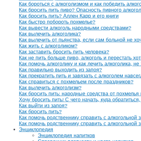
Как бороться с алкоголизмом и как победить алког
Как бросить пить пиво? Опасность пивного алкого
Как бросить пить? Аллен Карр и его книги
Как быстро побороть похмелье?
Как вывести алкоголь народными средствами?
Как вылечить алкоголика?
Как вылечить от пьянства, если сам больной не х
Как жить с алкоголиком?
Как заставить бросить пить человека?
Как не пить больше пиво, алкоголь и перестать хо
Как помочь алкоголику и как лечить алкоголика, н
Как правильно выходить из запоя?
Как прекратить пить и завязать с алкоголем навсе
Как справиться с похмельем после праздников?
Как вылечить алкоголизм?
Как бросить пить: народные средства от похмелья
Хочу бросить пить! С чего начать, куда обратиться
Как выйти из запоя?
Как бросить пить?
Как помочь родственнику справить с алкогольной 
Как помочь родственнику справить с алкогольной 
Энциклопедия
Энциклопедия напитков