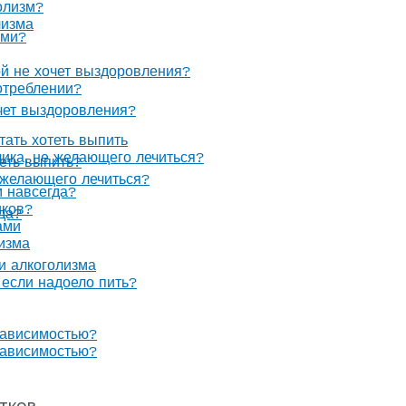
олизм?
лизма
ами?
ой не хочет выздоровления?
отреблении?
очет выздоровления?
тать хотеть выпить
олика, не желающего лечиться?
теть выпить?
е желающего лечиться?
м навсегда?
иков?
гда?
ами
изма
 и алкоголизма
, если надоело пить?
зависимостью?
зависимостью?
тков