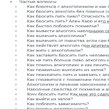
Частые вопросы
Как бороться с алкоголизмом и как
Как бросить алкоголь без помощи с
Как бросить пить пиво? Опасность 
Как бросить пить? Ален Карр и его 
Как быстро побороть похмелье?
Как вывести алкоголь народными с
Как вылечить алкоголика?
Как вылечить от пьянства, если са
Как действует алкоголь при длите
Как жить с алкоголиком?
Как заставить бросить пить человек
Как не пить больше пиво, алкоголь 
Как помочь алкоголику и как лечит
Как правильно выходить из запоя?
Как прекратить пить и завязать с а
Как справиться с похмельем после
Алкоголизм и лечение народными 
Народные средства от похмелья и 
Хочу бросить пить! Как мне это сдел
Как выйти из запоя?
Как побороть зависимость?
Как помочь родственнику?