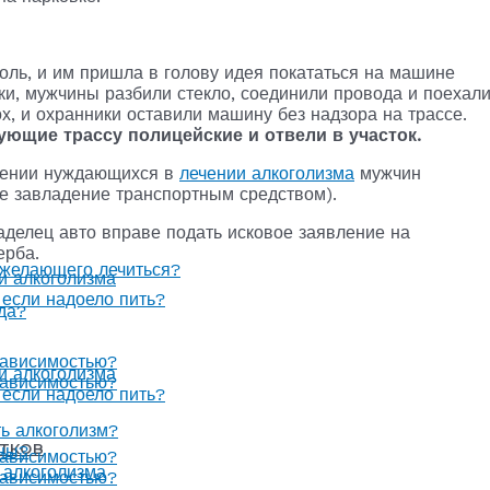
олизм?
оль, и им пришла в голову идея покататься на машине
лизма
очет выздоровления?
нки, мужчины разбили стекло, соединили провода и поехал
х, и охранники оставили машину без надзора на трассе.
ующие трассу полицейские и отвели в участок.
теть выпить?
ошении нуждающихся в
лечении алкоголизма
мужчин
е желающего лечиться?
очет выздоровления?
ое завладение транспортным средством).
гда?
аделец авто вправе подать исковое заявление на
теть выпить?
ерба.
е желающего лечиться?
 и алкоголизма
, если надоело пить?
гда?
зависимостью?
 и алкоголизма
зависимостью?
, если надоело пить?
ть алкоголизм?
тков
оны?
зависимостью?
 алкоголизма
зависимостью?