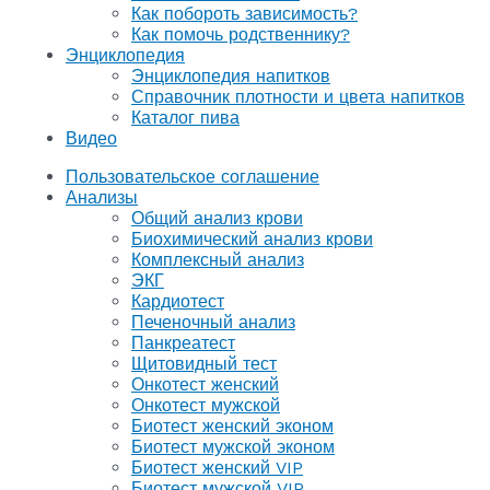
Как побороть зависимость?
Как помочь родственнику?
Энциклопедия
Энциклопедия напитков
Справочник плотности и цвета напитков
Каталог пива
Видео
Пользовательское соглашение
Анализы
Общий анализ крови
Биохимический анализ крови
Комплексный анализ
ЭКГ
Кардиотест
Печеночный анализ
Панкреатест
Щитовидный тест
Онкотест женский
Онкотест мужской
Биотест женский эконом
Биотест мужской эконом
Биотест женский VIP
Биотест мужской VIP