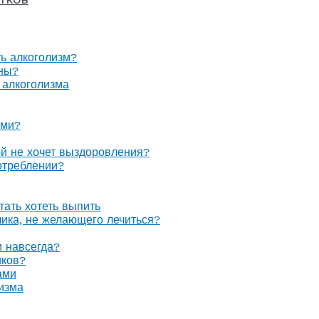
ть алкоголизм?
оны?
 алкоголизма
ами?
ой не хочет выздоровления?
отреблении?
тать хотеть выпить
олика, не желающего лечиться?
м навсегда?
иков?
ами
изма