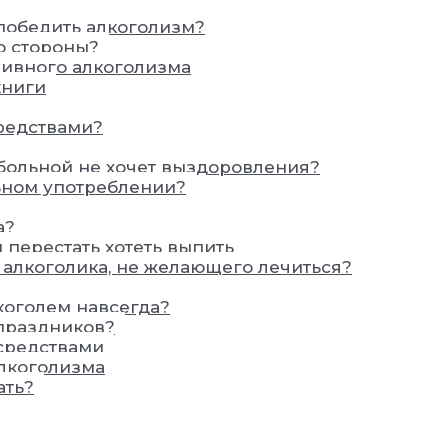
 победить алкоголизм?
о стороны?
пивного алкоголизма
книги
редствами?
м больной не хочет выздоровления?
льном употреблении?
а?
и перестать хотеть выпить
ь алкоголика, не желающего лечиться?
лкоголем навсегда?
 праздников?
средствами
алкоголизма
ать?