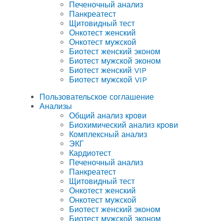
Печеночный анализ
Панкреатест
Щитовидный тест
Онкотест женский
Онкотест мужской
Биотест женский эконом
Биотест мужской эконом
Биотест женский VIP
Биотест мужской VIP
Пользовательское соглашение
Анализы
Общий анализ крови
Биохимический анализ крови
Комплексный анализ
ЭКГ
Кардиотест
Печеночный анализ
Панкреатест
Щитовидный тест
Онкотест женский
Онкотест мужской
Биотест женский эконом
Биотест мужской эконом