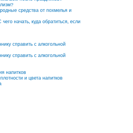
олизм?
ародные средства от похмелья и
С чего начать, куда обратиться, если
ннику справить с алкогольной
ннику справить с алкогольной
ия напитков
плотности и цвета напитков
а