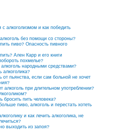
я с алкоголизмом и как победить
 алкоголь без помощи со стороны?
 пить пиво? Опасность пивного
 пить? Ален Карр и его книги
побороть похмелье?
 алкоголь народными средствами?
ь алкоголика?
ь от пьянства, если сам больной не хочет
ния?
ет алкоголь при длительном употреблении?
алкоголиком?
ть бросить пить человека?
 больше пиво, алкоголь и перестать хотеть
лкоголику и как лечить алкоголика, не
лечиться?
но выходить из запоя?