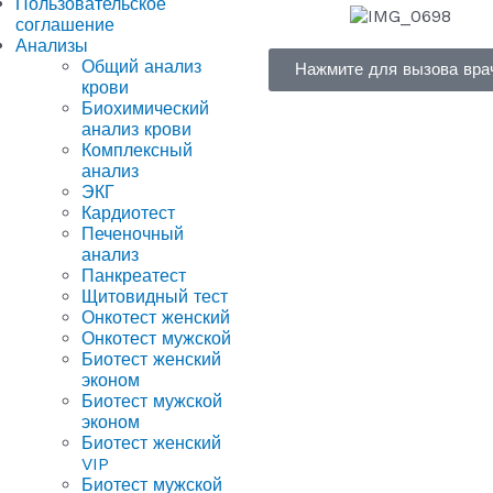
Пользовательское
соглашение
Анализы
Общий анализ
Нажмите для вызова вра
крови
Биохимический
анализ крови
Комплексный
анализ
ЭКГ
Кардиотест
Печеночный
анализ
Панкреатест
Щитовидный тест
Онкотест женский
Онкотест мужской
Биотест женский
эконом
Биотест мужской
эконом
Биотест женский
VIP
Биотест мужской