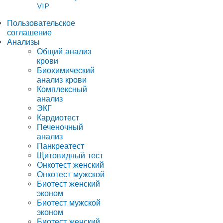
VIP
Пользовательское
соглашение
Анализы
Общий анализ
крови
Биохимический
анализ крови
Комплексный
анализ
ЭКГ
Кардиотест
Печеночный
анализ
Панкреатест
Щитовидный тест
Онкотест женский
Онкотест мужской
Биотест женский
эконом
Биотест мужской
эконом
Биотест женский