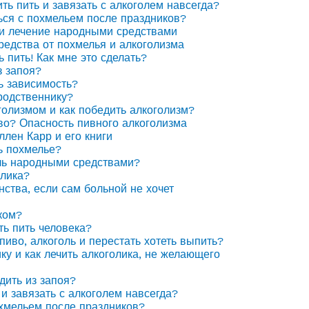
ить пить и завязать с алкоголем навсегда?
ься с похмельем после праздников?
 и лечение народными средствами
едства от похмелья и алкоголизма
ь пить! Как мне это сделать?
з запоя?
ь зависимость?
родственнику?
голизмом и как победить алкоголизм?
иво? Опасность пивного алкоголизма
ллен Карр и его книги
ь похмелье?
ль народными средствами?
олика?
нства, если сам больной не хочет
ком?
ть пить человека?
пиво, алкоголь и перестать хотеть выпить?
ку и как лечить алкоголика, не желающего
дить из запоя?
 и завязать с алкоголем навсегда?
охмельем после праздников?