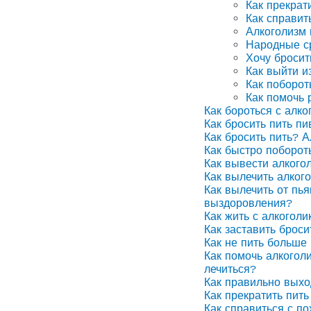
Как прекрат
Как справит
Алкоголизм
Народные ср
Хочу бросит
Как выйти и
Как поборот
Как помочь 
Как бороться с алко
Как бросить пить п
Как бросить пить? А
Как быстро поборот
Как вывести алкого
Как вылечить алког
Как вылечить от пья
выздоровления?
Как жить с алкоголи
Как заставить броси
Как не пить больше 
Как помочь алкоголи
лечиться?
Как правильно выхо
Как прекратить пить
Как справиться с п