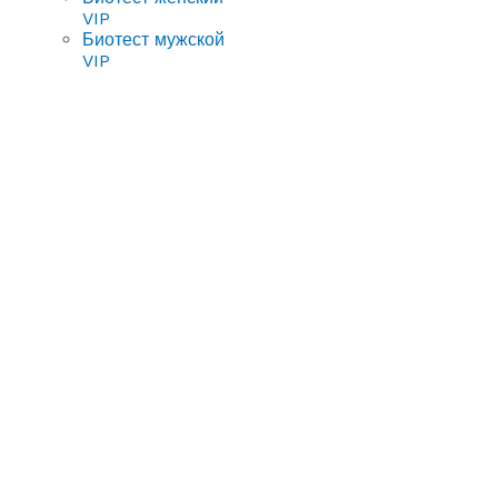
VIP
Биотест мужской
VIP