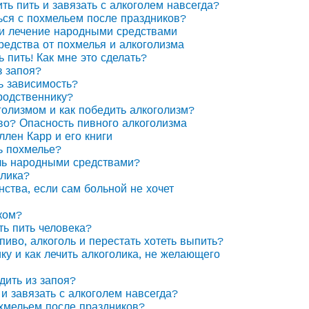
ить пить и завязать с алкоголем навсегда?
ься с похмельем после праздников?
 и лечение народными средствами
едства от похмелья и алкоголизма
ь пить! Как мне это сделать?
з запоя?
ь зависимость?
родственнику?
голизмом и как победить алкоголизм?
иво? Опасность пивного алкоголизма
ллен Карр и его книги
ь похмелье?
ль народными средствами?
олика?
нства, если сам больной не хочет
ком?
ть пить человека?
пиво, алкоголь и перестать хотеть выпить?
ку и как лечить алкоголика, не желающего
дить из запоя?
 и завязать с алкоголем навсегда?
охмельем после праздников?