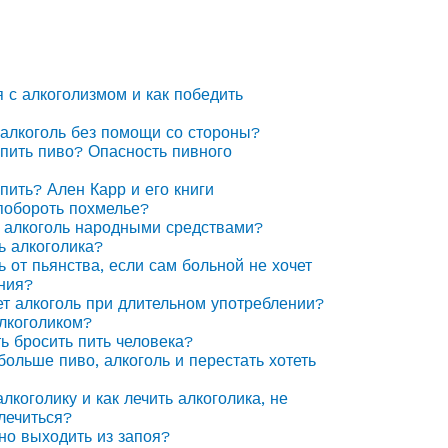
я с алкоголизмом и как победить
 алкоголь без помощи со стороны?
 пить пиво? Опасность пивного
 пить? Ален Карр и его книги
побороть похмелье?
 алкоголь народными средствами?
ь алкоголика?
ь от пьянства, если сам больной не хочет
ния?
ет алкоголь при длительном употреблении?
алкоголиком?
ть бросить пить человека?
 больше пиво, алкоголь и перестать хотеть
лкоголику и как лечить алкоголика, не
лечиться?
но выходить из запоя?