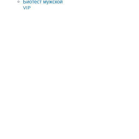
Биотест мужской
VIP