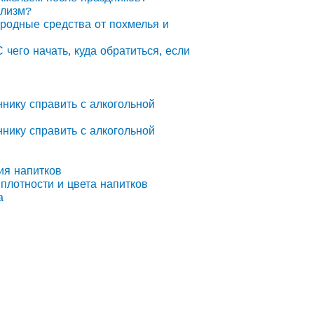
олизм?
ародные средства от похмелья и
С чего начать, куда обратиться, если
ннику справить с алкогольной
ннику справить с алкогольной
ия напитков
плотности и цвета напитков
а