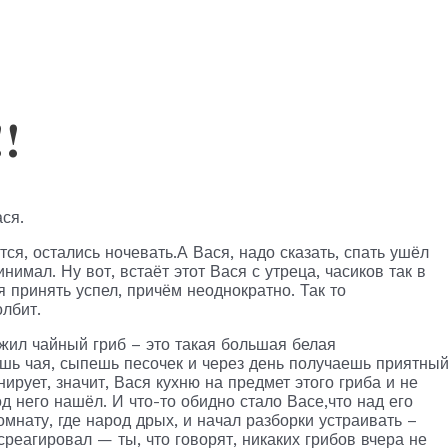
!
ся.
тся, остались ночевать.А Вася, надо сказать, спать ушёл
имал. Ну вот, встаёт этот Вася с утреца, часиков так в
я принять успел, причём неоднократно. Так то
олбит.
 жил чайный гриб – это такая большая белая
ешь чая, сыпешь песочек и через день получаешь приятны
нирует, значит, Вася кухню на предмет этого гриба и не
д него нашёл. И что-то обидно стало Васе,что над его
мнату, где народ дрых, и начал разборки устраивать –
 среагировал — ты, что говорят, никаких грибов вчера не