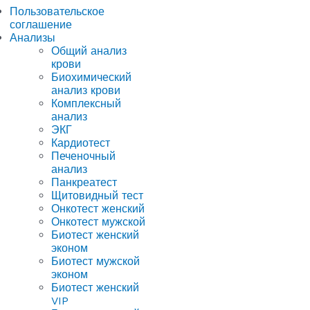
Пользовательское
соглашение
Анализы
Общий анализ
крови
Биохимический
анализ крови
Комплексный
анализ
ЭКГ
Кардиотест
Печеночный
анализ
Панкреатест
Щитовидный тест
Онкотест женский
Онкотест мужской
Биотест женский
эконом
Биотест мужской
эконом
Биотест женский
VIP