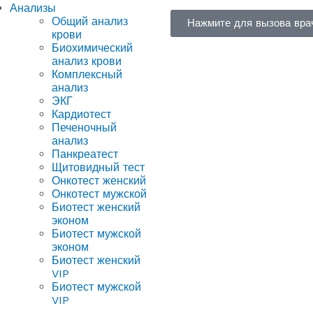
Анализы
Общий анализ
Нажмите для вызова вра
крови
Биохимический
анализ крови
Комплексный
анализ
ЭКГ
Кардиотест
Печеночный
анализ
Панкреатест
Щитовидный тест
Онкотест женский
Онкотест мужской
Биотест женский
эконом
Биотест мужской
эконом
Биотест женский
VIP
Биотест мужской
VIP