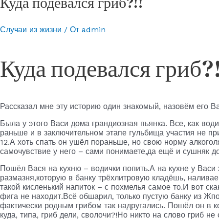
Куда подевался гриб?!!
Случаи из жизни
/ От
admin
Куда подевался гриб?!
Рассказал мне эту историю один знакомый, назовём его Ва
Была у этого Васи дома грандиозная пьянка. Все, как води
раньше и в заключительном этапе гульбища участия не прин
12.А хоть спать он ушёл пораньше, но свою норму алкогол
самочувствие у него – сами понимаете,да ещё и сушняк д
Пошёл Вася на кухню – водички попить.А на кухне у Васи
размазня,которую в банку трёхлитровую кладёшь, налива
такой кисленький напиток – с похмелья самое то.И вот ска
фига не находит.Всё обшарил, только пустую банку из Жпо
фактически родным грибом так надругались. Пошёл он в ко
куда, типа, гриб дели, сволочи?!Но никто на слово гриб не