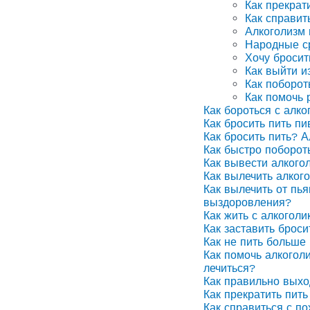
Как прекрат
Как справит
Алкоголизм
Народные ср
Хочу бросит
Как выйти и
Как поборот
Как помочь 
Как бороться с алко
Как бросить пить п
Как бросить пить? А
Как быстро поборот
Как вывести алкого
Как вылечить алког
Как вылечить от пья
выздоровления?
Как жить с алкоголи
Как заставить броси
Как не пить больше 
Как помочь алкоголи
лечиться?
Как правильно выхо
Как прекратить пить
Как справиться с п