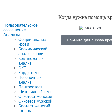
Когда нужна помощь в
Пользовательское
соглашение
Анализы
Общий анализ
Нажмите для вызова вра
крови
Биохимический
анализ крови
Комплексный
анализ
ЭКГ
Кардиотест
Печеночный
анализ
Панкреатест
Щитовидный тест
Онкотест женский
Онкотест мужской
Биотест женский
эконом