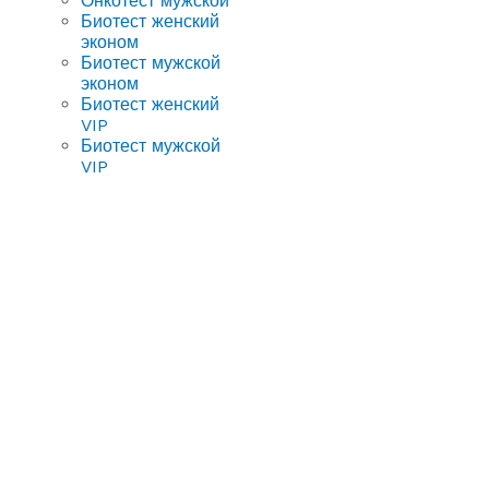
Онкотест мужской
Биотест женский
эконом
Биотест мужской
эконом
Биотест женский
VIP
Биотест мужской
VIP