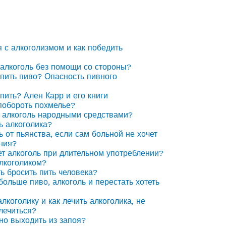
я с алкоголизмом и как победить
 алкоголь без помощи со стороны?
 пить пиво? Опасность пивного
 пить? Ален Карр и его книги
побороть похмелье?
 алкоголь народными средствами?
ь алкоголика?
ь от пьянства, если сам больной не хочет
ния?
ет алкоголь при длительном употреблении?
алкоголиком?
ть бросить пить человека?
 больше пиво, алкоголь и перестать хотеть
лкоголику и как лечить алкоголика, не
лечиться?
но выходить из запоя?