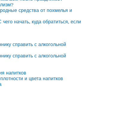
олизм?
ародные средства от похмелья и
С чего начать, куда обратиться, если
ннику справить с алкогольной
ннику справить с алкогольной
ия напитков
плотности и цвета напитков
а