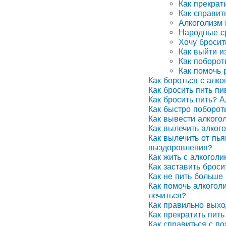
Как прекрат
Как справит
Алкоголизм
Народные ср
Хочу бросит
Как выйти и
Как поборот
Как помочь 
Как бороться с алко
Как бросить пить п
Как бросить пить? А
Как быстро поборот
Как вывести алкого
Как вылечить алког
Как вылечить от пья
выздоровления?
Как жить с алкоголи
Как заставить броси
Как не пить больше 
Как помочь алкоголи
лечиться?
Как правильно выхо
Как прекратить пить
Как справиться с п