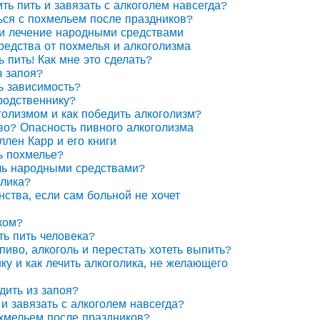
ить пить и завязать с алкоголем навсегда?
ься с похмельем после праздников?
 и лечение народными средствами
едства от похмелья и алкоголизма
ь пить! Как мне это сделать?
з запоя?
ь зависимость?
родственнику?
голизмом и как победить алкоголизм?
иво? Опасность пивного алкоголизма
ллен Карр и его книги
ь похмелье?
ль народными средствами?
олика?
нства, если сам больной не хочет
ком?
ть пить человека?
пиво, алкоголь и перестать хотеть выпить?
ку и как лечить алкоголика, не желающего
дить из запоя?
 и завязать с алкоголем навсегда?
охмельем после праздников?