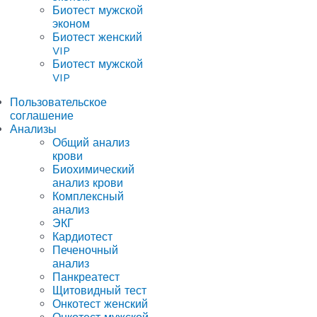
Биотест мужской
эконом
Биотест женский
VIP
Биотест мужской
VIP
Пользовательское
соглашение
Анализы
Общий анализ
крови
Биохимический
анализ крови
Комплексный
анализ
ЭКГ
Кардиотест
Печеночный
анализ
Панкреатест
Щитовидный тест
Онкотест женский