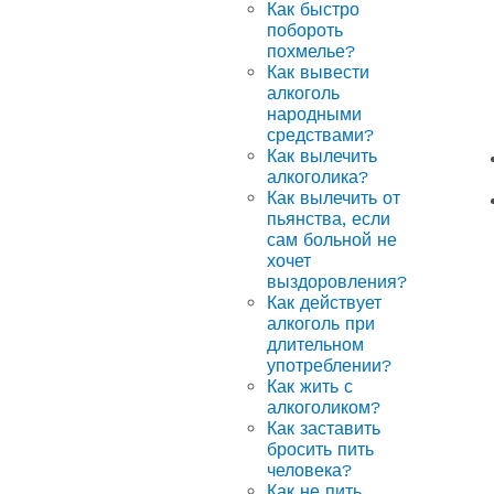
Как быстро
побороть
похмелье?
Как вывести
алкоголь
народными
средствами?
Как вылечить
алкоголика?
Как вылечить от
пьянства, если
сам больной не
хочет
выздоровления?
Как действует
алкоголь при
длительном
употреблении?
Как жить с
алкоголиком?
Как заставить
бросить пить
человека?
Как не пить