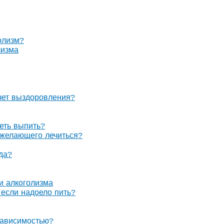
олизм?
лизма
очет выздоровления?
теть выпить?
е желающего лечиться?
гда?
 и алкоголизма
, если надоело пить?
зависимостью?