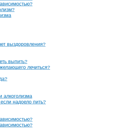
зависимостью?
олизм?
лизма
очет выздоровления?
теть выпить?
е желающего лечиться?
гда?
 и алкоголизма
, если надоело пить?
зависимостью?
зависимостью?