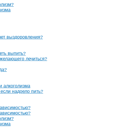
олизм?
лизма
очет выздоровления?
теть выпить?
е желающего лечиться?
гда?
 и алкоголизма
, если надоело пить?
зависимостью?
зависимостью?
олизм?
лизма