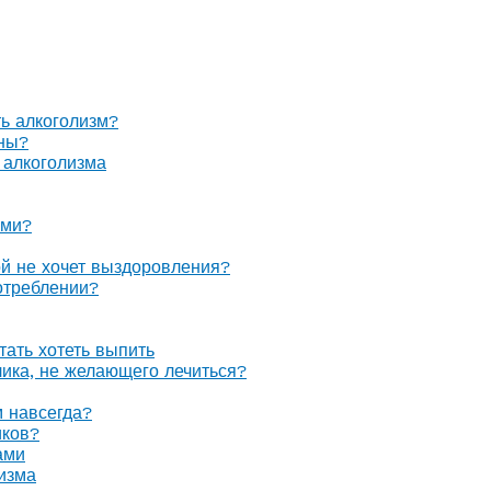
ть алкоголизм?
оны?
 алкоголизма
ами?
ой не хочет выздоровления?
отреблении?
тать хотеть выпить
олика, не желающего лечиться?
м навсегда?
иков?
ами
изма