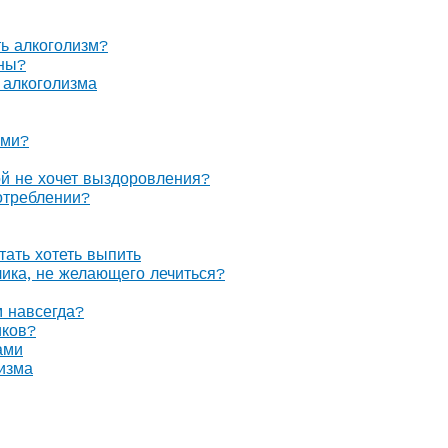
ть алкоголизм?
оны?
 алкоголизма
ами?
ой не хочет выздоровления?
отреблении?
тать хотеть выпить
олика, не желающего лечиться?
м навсегда?
иков?
ами
изма