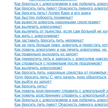
Как бороться с алкоголизмом и как победить алког
Как бросить пить пиво? Опасность пивного алкого
Как бросить пить? Аллен Карр и его книги
Как быстро побороть похмелье?
Как вывести алкоголь народными средствами?
Как вылечить алкоголика?
Как вылечить от пьянства, если сам больной не х
Как жить с алкоголиком?
Как заставить бросить пить человека?
Как не пить больше пиво, алкоголь и перестать хо
Как помочь алкоголику и как лечить алкоголика, н
Как правильно выходить из запоя?
Как прекратить пить и завязать с алкоголем навсе
Как справиться с похмельем после праздников?
Как вылечить алкоголизм?
Как бросить пить: народные средства от похмелья
Хочу бросить пить! С чего начать, куда обратиться
Как выйти из запоя?
Как бросить пить?
Как помочь родственнику справить с алкогольной 
Как помочь родственнику справить с алкогольной 
Как бороться с алкоголизмом и как победить алког
Как бросить пить пиво? Опасность пивного алкого