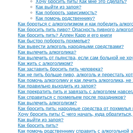
Хочу бросить пить! Как мне это сделать?
Как выйти из запоя?
Как побороть зависимость?
Как помочь родственнику?
Как бороться с алкоголизмом и как победить алког
Как бросить пить пиво? Опасность пивного алкого
Как бросить пить? Аллен Карр и его книги
Как быстро побороть похмелье?
Как вывести алкоголь народными средствами?
Как вылечить алкоголика?
Как вылечить от пьянства, если сам больной не х
Как жить с алкоголиком?
Как заставить бросить пить человека?
Как не пить больше пиво, алкоголь и перестать хо
Как помочь алкоголику и как лечить алкоголика, н
Как правильно выходить из запоя?
Как прекратить пить и завязать с алкоголем навсе
Как справиться с похмельем после праздников?
Как вылечить алкоголизм?
Как бросить пить: народные средства от похмелья
Хочу бросить пить! С чего начать, куда обратиться
Как выйти из запоя?
Как бросить пить?
Как помочь родственнику справить с алкогольной 