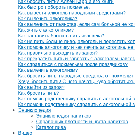
Как бросить пить? Аллен Карр и его книги
Как быстро побороть похмелье?
Как вывести алкоголь народными средствами?
Как вылечить алкоголика?
Как вылечить от пьянства, если сам больной не х
Как жить с алкоголиком?
Как заставить бросить пить человека?
Как не пить больше пиво, алкоголь и перестать хо
Как помочь алкоголику и как лечить алкоголика, н
Как правильно выходить из запоя?
Как прекратить пить и завязать с алкоголем навсе
Как справиться с похмельем после праздников?
Как вылечить алкоголизм?
Как бросить пить: народные средства от похмелья
Хочу бросить пить! С чего начать, куда обратиться
Как выйти из запоя?
Как бросить пить?
Как помочь родственнику справить с алкогольной 
Как помочь родственнику справить с алкогольной 
Энциклопедия
Энциклопедия напитков
Справочник плотности и цвета напитков
Каталог пива
Видео