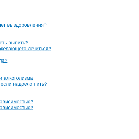
очет выздоровления?
теть выпить?
е желающего лечиться?
гда?
 и алкоголизма
, если надоело пить?
зависимостью?
зависимостью?