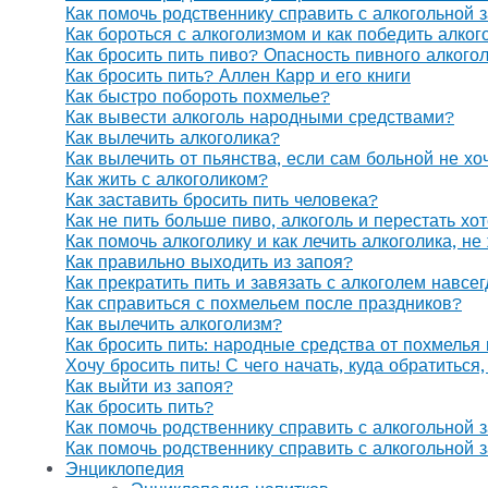
Как помочь родственнику справить с алкогольной 
Как бороться с алкоголизмом и как победить алког
Как бросить пить пиво? Опасность пивного алкого
Как бросить пить? Аллен Карр и его книги
Как быстро побороть похмелье?
Как вывести алкоголь народными средствами?
Как вылечить алкоголика?
Как вылечить от пьянства, если сам больной не х
Как жить с алкоголиком?
Как заставить бросить пить человека?
Как не пить больше пиво, алкоголь и перестать хо
Как помочь алкоголику и как лечить алкоголика, н
Как правильно выходить из запоя?
Как прекратить пить и завязать с алкоголем навсе
Как справиться с похмельем после праздников?
Как вылечить алкоголизм?
Как бросить пить: народные средства от похмелья
Хочу бросить пить! С чего начать, куда обратиться
Как выйти из запоя?
Как бросить пить?
Как помочь родственнику справить с алкогольной 
Как помочь родственнику справить с алкогольной 
Энциклопедия