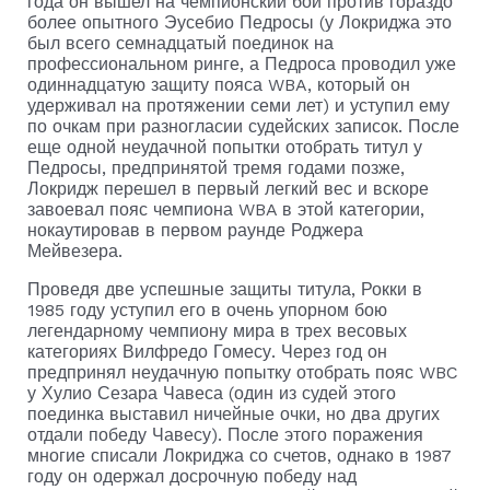
года он вышел на чемпионский бой против гораздо
более опытного Эусебио Педросы (у Локриджа это
был всего семнадцатый поединок на
профессиональном ринге, а Педроса проводил уже
одиннадцатую защиту пояса WBA, который он
удерживал на протяжении семи лет) и уступил ему
по очкам при разногласии судейских записок. После
еще одной неудачной попытки отобрать титул у
Педросы, предпринятой тремя годами позже,
Локридж перешел в первый легкий вес и вскоре
завоевал пояс чемпиона WBA в этой категории,
нокаутировав в первом раунде Роджера
Мейвезера.
Проведя две успешные защиты титула, Рокки в
1985 году уступил его в очень упорном бою
легендарному чемпиону мира в трех весовых
категориях Вилфредо Гомесу. Через год он
предпринял неудачную попытку отобрать пояс WBC
у Хулио Сезара Чавеса (один из судей этого
поединка выставил ничейные очки, но два других
отдали победу Чавесу). После этого поражения
многие списали Локриджа со счетов, однако в 1987
году он одержал досрочную победу над