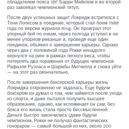
обладателем пояса IBF Барри Майклом и во второй
раз завоевал чемпионский титул.
После двух успешных защит Локридж встретился с
Тони Лопесом в поединке, который стал боем 1988
года по версии журнала Ring. Он проиграл этот
упорный бой по очкам, через полгода уступил в не
менее упорном реванше и, проведя еще один
поединок, объявил о завершении карьеры. Однако
через два с половиной года Рокки ненадолго
вернулся на ринг в рамках легкого веса, чтобы
потерпеть два поражения от будущих чемпионов
Рафаэля Руэласа и Шармбы Митчелла и снова уйти
— на этот раз окончательно.
После завершения боксерской карьеры жизнь
Локриджа откровенно не задалась. Еще будучи
боксером он думал о том, чем займется после ухода
из спорта, и даже пытался получить высшее
образование, однако, как вспоминает он сам, без
бокса его жизнь стала просто бессмысленной.
Деньги быстро закончились (даже будучи
чемпионом, Рокки не получал фантастических
гонораров — самый большой из них, около 200