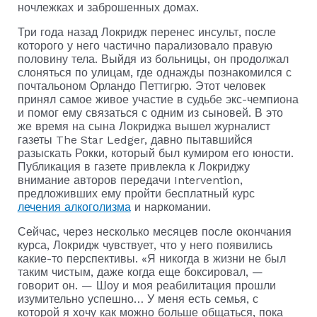
ночлежках и заброшенных домах.
Три года назад Локридж перенес инсульт, после
которого у него частично парализовало правую
половину тела. Выйдя из больницы, он продолжал
слоняться по улицам, где однажды познакомился с
почтальоном Орландо Петтигрю. Этот человек
принял самое живое участие в судьбе экс-чемпиона
и помог ему связаться с одним из сыновей. В это
же время на сына Локриджа вышел журналист
газеты The Star Ledger, давно пытавшийся
разыскать Рокки, который был кумиром его юности.
Публикация в газете привлекла к Локриджу
внимание авторов передачи Intervention,
предложивших ему пройти бесплатный курс
лечения алкоголизма
и наркомании.
Сейчас, через несколько месяцев после окончания
курса, Локридж чувствует, что у него появились
какие-то перспективы. «Я никогда в жизни не был
таким чистым, даже когда еще боксировал, —
говорит он. — Шоу и моя реабилитация прошли
изумительно успешно… У меня есть семья, с
которой я хочу как можно больше общаться, пока