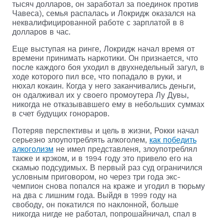
тысяч долларов, он заработал за поединок против
Чавеса), семья распалась и Локридж оказался на
неквалифицированной работе с зарплатой в 8
долларов в час.
Еще выступая на ринге, Локридж начал время от
времени принимать наркотики. Он признается, что
после каждого боя уходил в двухнедельный загул, в
ходе которого пил все, что попадало в руки, и
нюхал кокаин. Когда у него заканчивались деньги,
он одалживал их у своего промоутера Лу Дувы,
никогда не отказывавшего ему в небольших суммах
в счет будущих гонораров.
Потеряв перспективы и цель в жизни, Рокки начал
серьезно злоупотреблять алкоголем,
как победить
алкоголизм
не имел представленя, злоупотреблял
также и крэком, и в 1994 году это привело его на
скамью подсудимых. В первый раз суд ограничился
условным приговором, но через три года экс-
чемпион снова попался на краже и угодил в тюрьму
на два с лишним года. Выйдя в 1999 году на
свободу, он покатился по наклонной, больше
никогда нигде не работал, попрошайничал, спал в